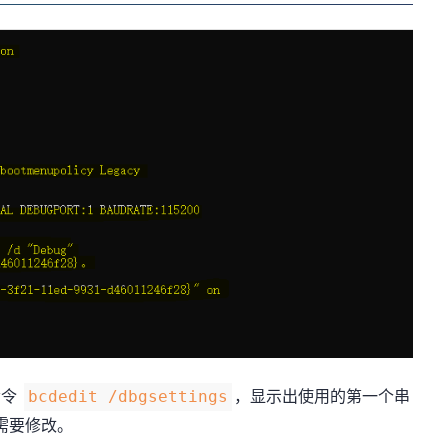
命令
，显示出使用的第一个串
bcdedit /dbgsettings
需要修改。