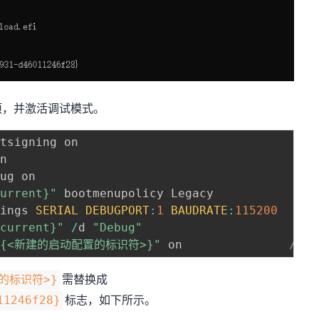
项，并激活调试模式。
current}"
 bootmenupolicy Legacy             
/
tings 
SERIAL
DEBUGPORT
:
1
BAUDRATE
:
115200
/
{current}"
/
d 
"Debug"
/
"{<新建的启动配置的标识符>}"
 on               
//
需替换成
的标识符>}
标志，如下所示。
11246f28}