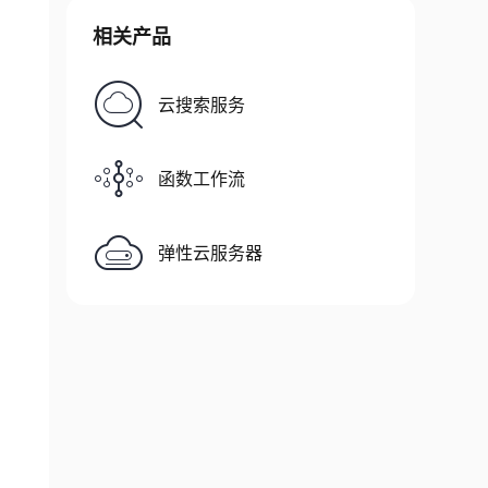
相关产品
云搜索服务
函数工作流
弹性云服务器
/ 修改启动方式为Legacy
/ 设置串口1为调试端口波特率为115200
/ 将当前配置复制到Debug启动配置
 打开调试开关