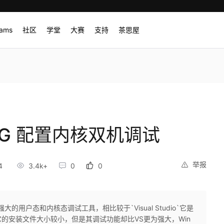
rams
社区
学堂
大赛
支持
茶思屋
BG 配置内核双机调试
举报
4
3.4k+
0
0
，强大的用户态和内核态调试工具，相比较于`Visual Studio`它是
的安装文件大小较小，但是其调试功能却比VS更为强大，Win