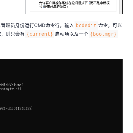
以管理员身份运行CMD命令行，输入
命令，可以
bcdedit
统，则只会有
启动项以及一个
{current}
{bootmgr}