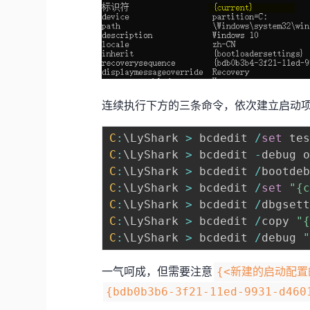
连续执行下方的三条命令，依次建立启动
C
:
\LyShark 
>
 bcdedit 
/
set
C
:
\LyShark 
>
 bcdedit 
-
C
:
\LyShark 
>
 bcdedit 
/
C
:
\LyShark 
>
 bcdedit 
/
set
"{
C
:
\LyShark 
>
 bcdedit 
/
dbgset
C
:
\LyShark 
>
 bcdedit 
/
copy 
"
C
:
\LyShark 
>
 bcdedit 
/
debug 
一气呵成，但需要注意
{<新建的启动配置
{bdb0b3b6-3f21-11ed-9931-d460