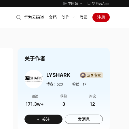
中国站
华为云App
华为云码道
文档
创作
登录
注册
关于作者
LYSHARK
博客：
520
粉丝：
17
阅读
获赞
评论
171.3w+
3
12
+ 关注
发消息