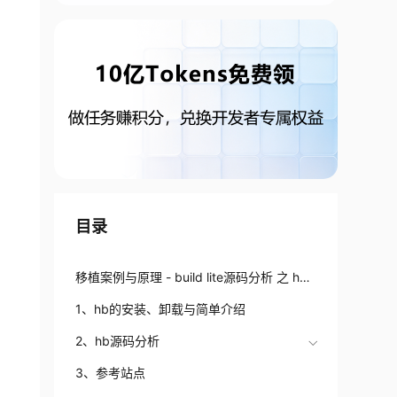
目录
移植案例与原理 - build lite源码分析 之 hb
命令__main__.py
1、hb的安装、卸载与简单介绍
2、hb源码分析
3、参考站点