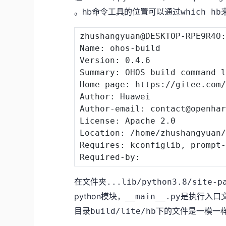
。hb命令工具的位置可以通过
which hb
zhushangyuan@DESKTOP-RPE9R4O:
Name: ohos-build

Version: 
0.4
.6

Summary: OHOS build 
command
 l
Home-page: https://gitee.com/
Author: Huawei

Author-email: contact@openhar
License: Apache 
2.0
Location: /home/zhushangyuan/
Requires: kconfiglib, prompt-
在文件夹
...lib/python3.8/site-p
python模块，
是执行入口
__main__.py
目录
下的文件是一模一
build/lite/hb