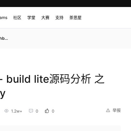
rams
社区
学堂
大赛
支持
茶思屋
.py
build lite源码分析 之
y
举报
1.2w+
0
0