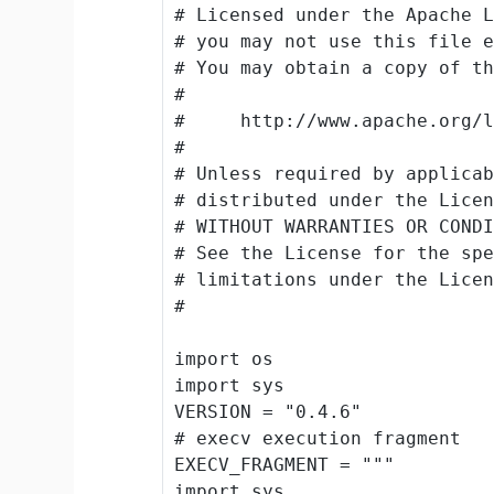
# Licensed under the Apache 
# you may not use this file 
# You may obtain a copy of t
#
#     http://www.apache.org/
#
# Unless required by applica
# distributed under the Lice
# WITHOUT WARRANTIES OR COND
# See the License for the sp
# limitations under the Lice
#
import
import
 sys

VERSION 
=
"0.4.6"
# execv execution fragment
EXECV_FRAGMENT 
=
"""

import sys
