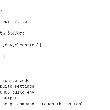
装。
即表示安装成功：
et
,
env
,
clean
,
tool
}
...
4
.6
 source code

build settings

 
OHOS
 build env

 output

the gn command through the hb tool
