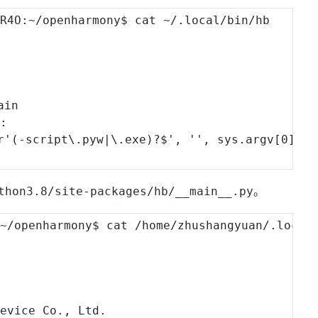
9R4O
:
~
/
openharmony$ cat ~
/
.
local
/
bin
/
hb

ain

'
:
r
'(-script\.pyw|\.exe)?$'
,
''
,
 sys
.
argv
[
0
]
)
。
thon3.8/site-packages/hb/__main__.py
:
~
/
openharmony$ cat 
/
home
/
zhushangyuan
/
.
local
Device Co., Ltd.