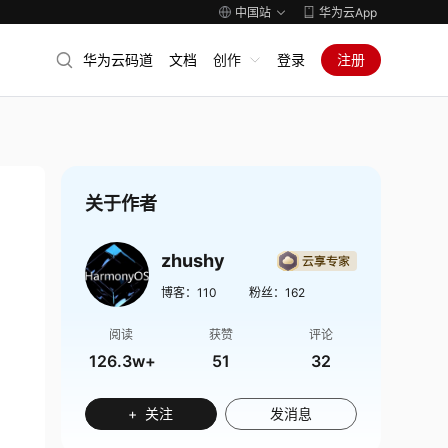
中国站
华为云App
华为云码道
文档
创作
登录
注册
关于作者
zhushy
博客：
110
粉丝：
162
阅读
获赞
评论
126.3w+
51
32
+ 关注
发消息