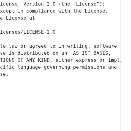
License, Version 2.0 (the "License");
except in compliance with the License.
he License at
licenses/LICENSE-2.0
ble law or agreed to in writing, software
nse is distributed on an "AS IS" BASIS,
ITIONS OF ANY KIND, either express or implied
ecific language governing permissions and
nse.