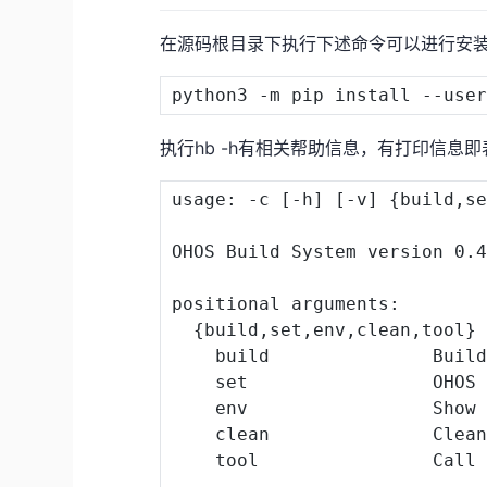
在源码根目录下执行下述命令可以进行安
python3 -m pip 
install
执行hb -h有相关帮助信息，有打印信息
usage
:
-
c 
[
-
h
]
[
-
v
]
{
build
,
s
OHOS
 Build System version 
0.
positional arguments
:
{
build
,
set
,
env
,
clean
,
tool
}
    build               Build
set
OHOS
 
    env                 Show
    clean               Clean
    tool                Call 