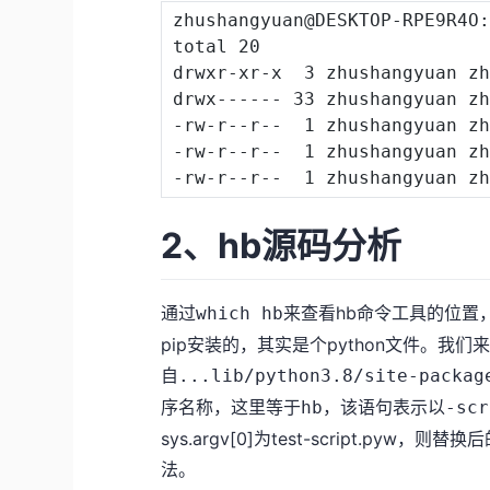
zhushangyuan@DESKTOP-RPE9R4O:
total 
20
drwxr-xr-x  
3
 zhushangyuan z
drwx------ 
33
 zhushangyuan z
-rw-r--r--  
1
 zhushangyuan z
-rw-r--r--  
1
 zhushangyuan z
-rw-r--r--  
1
 zhushangyuan z
2、hb源码分析
通过
来查看hb命令工具的位置
which hb
pip安装的，其实是个python文件。我
自
...lib/python3.8/site-packag
序名称，这里等于
，该语句表示以
hb
-scr
sys.argv[0]为test-script.pyw，
法。