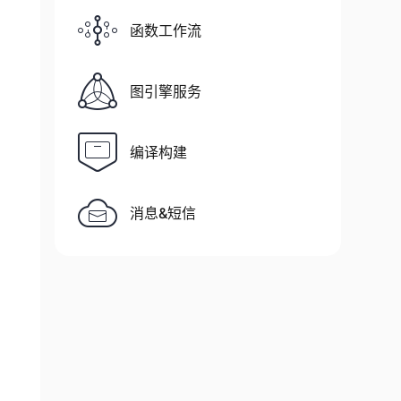
/site-packages/hb/

函数工作流
图引擎服务
编译构建
消息&短信