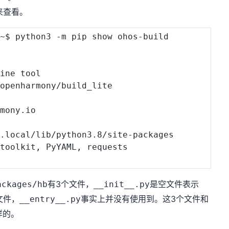
来查看。
~$ python3 -m pip show ohos-build

ine tool

openharmony/build_lite

mony.io

.local/lib/python3.8/site-packages

toolkit, PyYAML, requests

有3个文件，
是空文件表示
ackages/hb
__init__.py
文件，
事实上并没有使用到。这3个文件和
__entry__.py
样的。