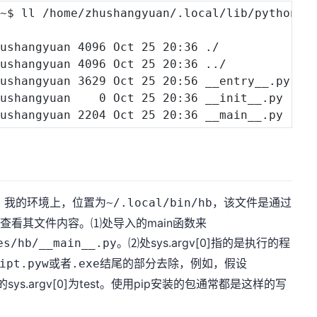
~$ ll /home/zhushangyuan/.local/lib/python3.8
hushangyuan 
4096
 Oct 
25
20
:36 ./

hushangyuan 
4096
 Oct 
25
20
:36 
..
/

hushangyuan 
3629
 Oct 
25
20
:56 __entry__.py

hushangyuan    
0
 Oct 
25
20
:36 __init__.py

hushangyuan 
2204
 Oct 
25
20
，我的环境上，位置为
，该文件是通过
~/.local/bin/hb
们来查看其文件内容。⑴处导入的main函数来
。⑵处sys.argv[0]指的是执行的程
es/hb/__main__.py
或者
结尾的部分去除，例如，假设
ipt.pyw
.exe
则替换后的sys.argv[0]为test。使用pip安装的包通常都是这样的写