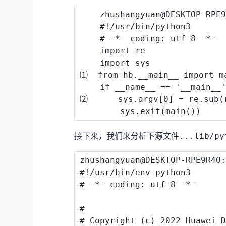
    zhushangyuan@
DESKTOP
-
RPE
    #
!
/
usr
/
bin
/
python3

    # 
-
*
-
 coding
:
 utf
-
8
-
*
-
import
 re

import
 sys

⑴  from hb
.
__main__ 
import
 m
if
 __name__ 
==
'__main__
⑵      sys
.
argv
[
0
]
=
 re
.
sub
(
        sys
.
exit
(
main
(
)
)
接下来，我们来分析下源文件
...lib/py
zhushangyuan@DESKTOP
-
RPE9R4O
#!/usr/bin/env python3
# -*- coding: utf-8 -*-
#
# Copyright (c) 2022 Huawei 