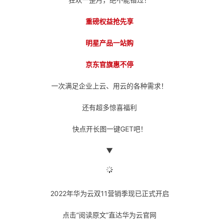
的
Programs
发
者
重磅权益抢先享
支
者
我
明星产品一站购
持
学
的
我
京东官旗惠不停
一次满足企业上云、用云的各种需求！
我
堂
博
的
我
还有超多惊喜福利
的
我
客
论
的
我
我
快点开长图一键GET吧！
技
的
坛
圈
的
我
的
我
▼
术
云
子
直
的
我
课
的
我
支
声
播
活
的
程
认
的
我
2022年华为云双11营销季现已正式开启
持
建
动
关
证
实
的
点击“阅读原文”直达华为云官网