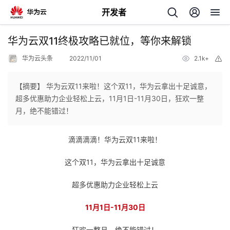
开发者
返
华为云双11终极攻略已就位，等你来解锁
回
华为云头条
2022/11/01
2.1k+
举
报
【摘要】 华为云双11来啦！这个双11，华为云拿出十足诚意，
超多优惠助力企业轻松上云，11月1日-11月30日，狂欢一整
月，绝不能错过！
个
滴滴滴滴！华为云双11来啦！
我
人
这个双11，华为云拿出十足诚意
我
的
主
超多优惠助力企业轻松上云
我
的
开
页
11月1日-11月30日
我
的
开
发
狂欢一整月，绝不能错过！