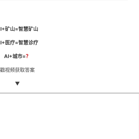
AI+矿山=智慧矿山
AI+医疗=智慧诊疗
AI+城市=
？
戳视频获取答案
▼