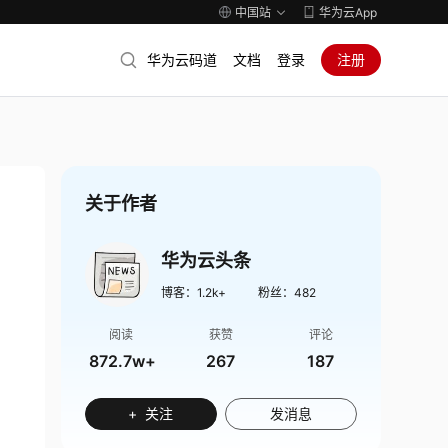
中国站
华为云App
华为云码道
文档
登录
注册
关于作者
华为云头条
博客：
1.2k+
粉丝：
482
阅读
获赞
评论
872.7w+
267
187
+ 关注
发消息