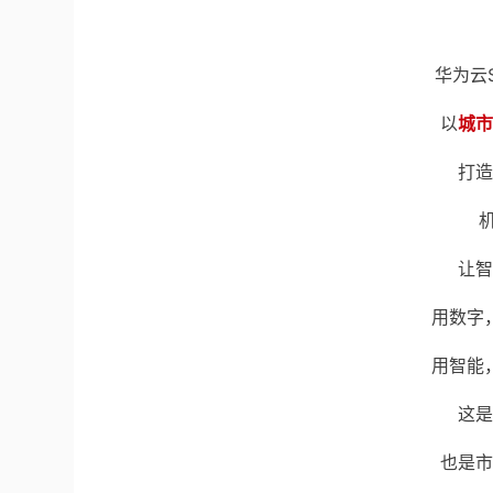
华为云
以
城市
打造
让智
用数字
用智能
这是
也是市