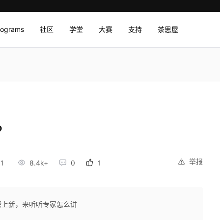
rograms
社区
学堂
大赛
支持
茶思屋
？
举报
11
8.4k+
0
1
重磅上新，来听听专家怎么讲