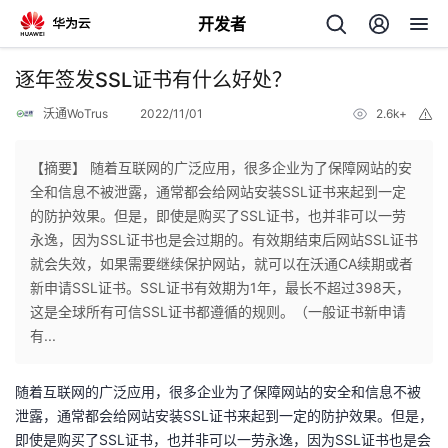
开发者
返
逐年签发SSL证书有什么好处？
回
沃通WoTrus
2022/11/01
2.6k+
举
报
【摘要】 随着互联网的广泛应用，很多企业为了保障网站的安
全和信息不被泄露，通常都会给网站安装SSL证书来起到一定
的防护效果。但是，即使是购买了SSL证书，也并非可以一劳
个
永逸，因为SSL证书也是会过期的。有效期结束后网站SSL证书
就会失效，如果需要继续保护网站，就可以在沃通CA续期或者
我
人
新申请SSL证书。SSL证书有效期为1年，最长不超过398天，
这是全球所有可信SSL证书都遵循的规则。（一般证书新申请
的
主
有...
开
页
随着互联网的广泛应用，很多企业为了保障网站的安全和信息不被
泄露，通常都会给网站安装SSL证书来起到一定的防护效果。但是，
发
即使是购买了SSL证书，也并非可以一劳永逸，因为SSL证书也是会