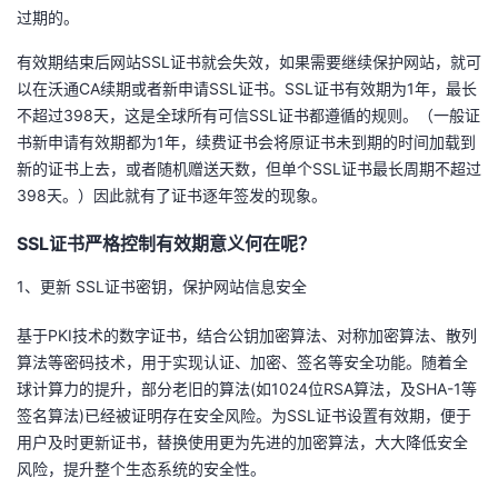
过期的。
者
有效期结束后网站SSL证书就会失效，如果需要继续保护网站，就可
以在沃通CA续期或者新申请SSL证书。SSL证书有效期为1年，最长
我
不超过398天，这是全球所有可信SSL证书都遵循的规则。（一般证
书新申请有效期都为1年，续费证书会将原证书未到期的时间加载到
的
我
新的证书上去，或者随机赠送天数，但单个SSL证书最长周期不超过
398天。）因此就有了证书逐年签发的现象。
博
的
我
SSL证书严格控制有效期意义何在呢？
客
论
的
我
1、更新 SSL证书密钥，保护网站信息安全
坛
圈
的
我
基于PKI技术的数字证书，结合公钥加密算法、对称加密算法、散列
子
直
的
我
算法等密码技术，用于实现认证、加密、签名等安全功能。随着全
球计算力的提升，部分老旧的算法(如1024位RSA算法，及SHA-1等
我
播
活
的
签名算法)已经被证明存在安全风险。为SSL证书设置有效期，便于
用户及时更新证书，替换使用更为先进的加密算法，大大降低安全
我
动
关
的
风险，提升整个生态系统的安全性。