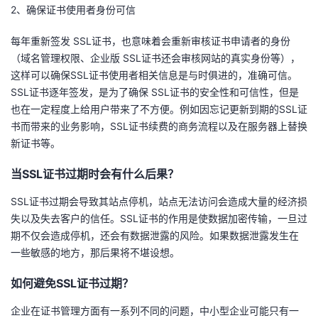
2、确保证书使用者身份可信
我
注
的
开
每年重新签发 SSL证书，也意味着会重新审核证书申请者的身份
的
Programs
发
（域名管理权限、企业版 SSL证书还会审核网站的真实身份等），
这样可以确保SSL证书使用者相关信息是与时俱进的，准确可信。
支
者
SSL证书逐年签发，是为了确保 SSL证书的安全性和可信性，但是
也在一定程度上给用户带来了不方便。例如因忘记更新到期的SSL证
持
学
书而带来的业务影响，SSL证书续费的商务流程以及在服务器上替换
新证书等。
我
堂
当SSL证书过期时会有什么后果？
的
我
我
SSL证书过期会导致其站点停机，站点无法访问会造成大量的经济损
失以及失去客户的信任。SSL证书的作用是使数据加密传输，一旦过
技
的
的
我
期不仅会造成停机，还会有数据泄露的风险。如果数据泄露发生在
一些敏感的地方，那后果将不堪设想。
术
云
课
的
我
如何避免SSL证书过期？
支
声
程
认
的
我
企业在证书管理方面有一系列不同的问题，中小型企业可能只有一