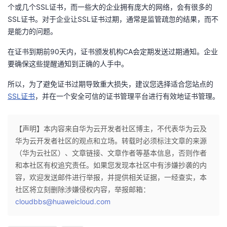
持
建
证
实
的
个或几个SSL证书，而一些大的企业拥有庞大的网络，会有很多的
SSL证书。对于企业让SSL证书过期，通常是监管疏忽的结果，而不
议
验
收
是能力的问题。
在证书到期前90天内，证书颁发机构CA会定期发送过期通知。企业
藏
要确保这些提醒通知到正确的人手中。
所以，为了避免证书过期导致重大损失，建议您选择适合您站点的
SSL证书
，并在一个安全可信的证书管理平台进行有效地证书管理。
【声明】本内容来自华为云开发者社区博主，不代表华为云及
华为云开发者社区的观点和立场。转载时必须标注文章的来源
（华为云社区）、文章链接、文章作者等基本信息，否则作者
和本社区有权追究责任。如果您发现本社区中有涉嫌抄袭的内
容，欢迎发送邮件进行举报，并提供相关证据，一经查实，本
社区将立刻删除涉嫌侵权内容，举报邮箱：
cloudbbs@huaweicloud.com