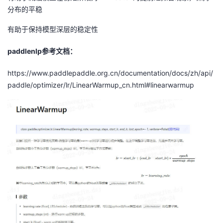
分布的平稳
有助于保持模型深层的稳定性
paddlenlp参考文档：
https://www.paddlepaddle.org.cn/documentation/docs/zh/api/
paddle/optimizer/lr/LinearWarmup_cn.html#linearwarmup