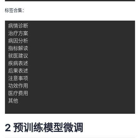
标签合集：
病情诊断

治疗方案

病因分析

指标解读

就医建议

疾病表述

后果表述

注意事项

功效作用

医疗费用

其他

2 预训练模型微调