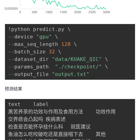
!python predict
.
-
-
device 
"gpu"
-
-
max_seq_length 
128
-
-
batch_size 
32
-
-
dataset_dir 
"data/KUAKE_QIC"
-
-
params_path  
"./checkpoint/"
-
-
output_file 
"output.txt"
预测结果
text	label

黑苦荞茶的功效与作用及食用方法	功效作用

交界痣会凸起吗	疾病表述

检查是否能怀孕挂什么科	就医建议

鱼油怎么吃咬破吃还是直接咽下去	其他
