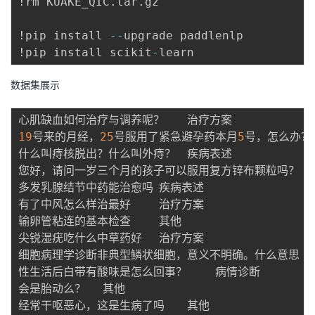
!rm KUAKE_QIC
.
tar
.
gz

!pip install 
-
-
upgrade paddlenlp 

!pip install scikit
-
数据集展示
19
号来的月经，
25
号服用了紧急避孕药本月
5
号，怎么办？	治疗方案

什么叫痔核脱出？什么叫外痔？	疾病表述

您好，请问一岁三个月的孩子可以服用复方锌布颗粒吗？	其他

多发乳腺结节中药能治愈吗	疾病表述

有了中风怎么样治最好	治疗方案

输卵管粘连的基本检查	其他

尖锐湿疣吃什么中草药好	治疗方案

细胞病理学诊断非典型鳞状细胞，意义不明确。什么意思	指标解读

性生活后白带有酸味是怎么回事？	病情诊断

会是胎动么？	其他
