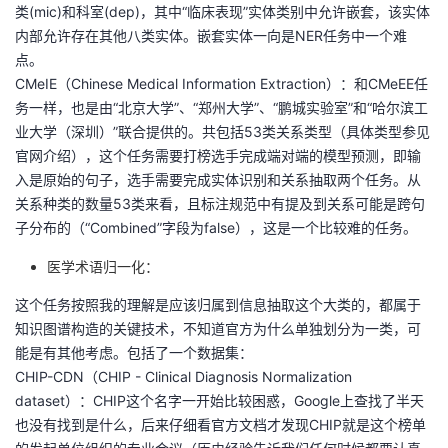
持
建
类(mic)和科室(dep)，其中“临床表现”实体类别中允许嵌套，该实体
证
实
的
内部允许存在其他八类实体。嵌套实体一向是NER任务中一个难
议
点。
验
收
CMeIE（Chinese Medical Information Extraction）：和CMeEE任
务一样，也是由“北京大学”、“郑州大学”、“鹏城实验室”和“哈尔滨工
藏
业大学（深圳）”联合提供的。共包括53类关系类型（具体类型参见
官网介绍），这个任务需要打榜选手完成端对端的模型预测，即输
入是原始的句子，选手需要完成实体识别和关系抽取两个任务。从
关系种类的数量53类来看，且标注规范中有提及到关系可能是跨句
子分布的（“Combined”字段为false），这是一个比较难的任务。
医学术语归一化：
这个任务按照我的理解是应该归属到信息抽取这个大类的，都属于
知识图谱构造的关键技术，不知道官方为什么单独划分为一类，可
能是有其他考虑。包括了一个数据集：
CHIP-CDN（CHIP - Clinical Diagnosis Normalization
dataset）：CHIP这个名字一开始比较困惑，Google上查找了半天
也没有找到是什么，后来仔细看官方文档才发现CHIP就是这个榜单