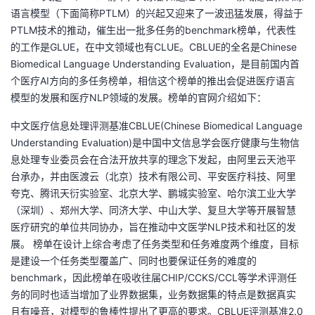
语言模型（下面简称PTLM）的兴起又迎来了一波迅猛发展，得益于
者
PTLM技术的推动，催生出一批多任务的benchmark榜单，代表性
的工作是GLUE，在中文领域也有CLUE。CBLUE的全名是Chinese
我
Biomedical Language Understanding Evaluation，是目前国内首
个医疗AI方向的多任务榜单，相信这个榜单的推出会促进医疗语言
的
我
模型的发展和医疗NLP领域的发展。榜单的官网介绍如下：
中文医疗信息处理评测基准CBLUE(Chinese Biomedical Language
博
的
我
Understanding Evaluation)是中国中文信息学会医疗健康与生物信
息处理专业委员会在合法开放共享的理念下发起，由阿里云天池平
客
论
的
我
台承办，并由医渡云（北京）技术有限公司、平安医疗科技、阿里
夸克、腾讯天衍实验室、北京大学、鹏城实验室、哈尔滨工业大学
坛
圈
的
我
（深圳）、郑州大学、同济大学、中山大学、复旦大学等开展智慧
医疗研究的单位共同协办，旨在推动中文医学NLP技术和社区的发
子
直
的
我
展。 榜单在设计上综合考虑了任务类型和任务难度两个维度，目标
是建设一个任务类型覆盖广、同时也要保证任务的难度的
我
播
活
的
benchmark，因此榜单在吸收往届CHIP/CCKS/CCL等学术评测任
务的同时也适当增加了业界数据集，业务数据集的特点是数据真实
我
动
关
的
且有噪音，对模型的鲁棒性提出了更高的要求。CBLUE评测基准2.0