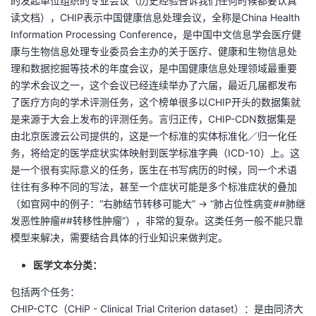
的发起单位组织的专业会议（历史经验告诉我们任何时候都要认真
读文档），CHIP表示中国健康信息处理会议，全称是China Health
Information Processing Conference，是中国中文信息学会医疗健
康与生物信息处理专业委员会主办的关于医疗、健康和生物信息处
理和数据挖掘等技术的年度会议，是中国健康信息处理领域最重要
的学术会议之一，这个会议已经连续举办了六届，最近几届都发布
了医疗方向的学术评测任务，这个榜单很多以CHIP开头的数据集就
是来源于大会上发布的评测任务。言归正传，CHIP-CDN数据集是
由北京医渡云公司提供的，这是一个标准的实体标准化／归一化任
务，将给定的医学症状实体映射到医学标准字典（ICD-10）上。这
是一个很有实际意义的任务，医生在书写病历的时候，同一个术语
往往有多种不同的写法，甚至一个症状可能是多个标准症状的叠加
（如官网中的例子：“右肺结节转移可能大” -> “肺占位性病变##肺继
发恶性肿瘤##转移性肿瘤”），非常的复杂。这类任务一般不能只靠
模型来解决，需要结合具体的行业知识来做判定。
医学文本分类：
包括两个任务：
CHIP-CTC（CHiP - Clinical Trial Criterion dataset）：是由同济大