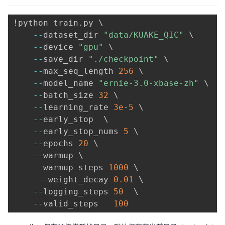
!python train
.
py \

-
-
dataset_dir 
"data/KUAKE_QIC"
 \

-
-
device 
"gpu"
 \

-
-
save_dir 
"./checkpoint"
 \

-
-
max_seq_length 
256
 \

-
-
model_name 
"ernie-3.0-xbase-zh"
 \

-
-
batch_size 
32
 \

-
-
learning_rate 
3e
-
5
 \

-
-
early_stop  \

-
-
early_stop_nums 
5
 \

-
-
epochs 
20
 \

-
-
warmup \

-
-
warmup_steps 
1000
 \

-
-
weight_decay 
0.01
 \

-
-
logging_steps 
50
  \

-
-
valid_steps   
100