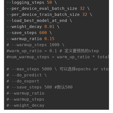
-
-
logging_steps 
50
-
-
per_device_eval_batch_size 
32
-
-
per_device_train_batch_size 
32
-
-
-
-
weight_decay 
0.01
-
-
save_steps 
600
-
-
warmup_ratio 
0.15
# --warmup_steps 1000 \
#warm_up_ratio = 0.1 # 定义要预热的step
#num_warmup_steps = warm_up_ratio * total_
# --max_steps 5000 \ 可以选择epochs or step
# --do_predict \
# --do_export
# --save_steps 500 #默认500
#--warmup_ratio 
#--warmup_steps
#--weight_decay