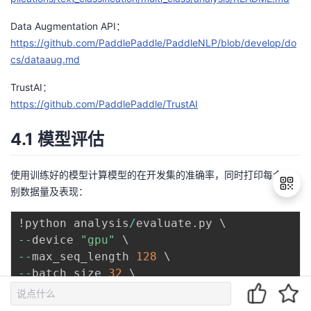
Data Augmentation API：
https://github.com/PaddlePaddle/PaddleNLP/blob/develop/do
cs/dataaug.md
TrustAI：
https://github.com/PaddlePaddle/TrustAI
4.1 模型评估
使用训练好的模型计算模型的在开发集的准确率，同时打印每个类
别数据量及表现：
!python analysis
/
evaluate
.
-
-
device 
"gpu"
退
出
-
-
max_seq_length 
128
登
-
-
batch_size 
32
录
-
-
bad_case_path 
"./bad_case.txt"
-
-
dataset_dir 
"data/KUAKE_QIC"