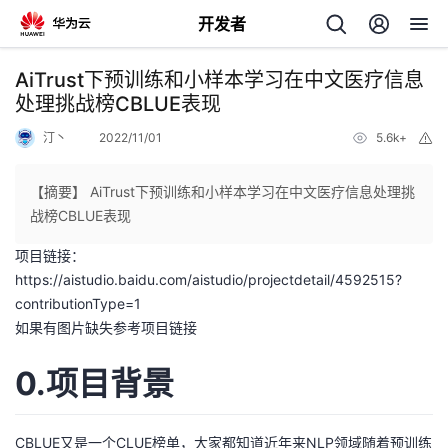
开发者
返
AiTrust下预训练和小样本学习在中文医疗信息
回
处理挑战榜CBLUE表现
汀丶
2022/11/01
5.6k+
举
报
【摘要】 AiTrust下预训练和小样本学习在中文医疗信息处理挑
战榜CBLUE表现
个
项目链接：
https://aistudio.baidu.com/aistudio/projectdetail/4592515?
我
人
contributionType=1
如果有图片缺失参考项目链接
的
主
0.项目背景
开
页
发
CBLUE又是一个CLUE榜单，大家都知道近年来NLP领域随着预训练