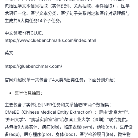
包括医学文本信息抽取（实体识别、关系抽取、事件抽取）、医学
我
注
的
开
术语归一化、医学文本分类、医学句子关系判定和医疗对话理解与
生成共5大类任务14个子任务。
的
Programs
发
中文领域也有CLUE：
支
者
https://www.cluebenchmarks.com/index.html
持
学
英文
https://gluebenchmark.com/
我
堂
官网介绍榜单一共包含了4大类8细类任务，下面分别介绍：
的
我
我
医学信息抽取：
技
的
的
我
主要包含了实体识别NER任务和关系抽取RE两个数据集：
术
云
CMeEE（Chinese Medical Entity Extraction）：是由“北京大学”、
课
的
我
“郑州大学”、“鹏城实验室”和“哈尔滨工业大学（深圳）”联合提供。
支
声
共包括9大类实体：疾病(dis)，临床表现(sym)，药物(dru)，医疗设
程
认
的
我
备(equ)，医疗程序(pro)，身体(bod)，医学检验项目(ite)，微生物