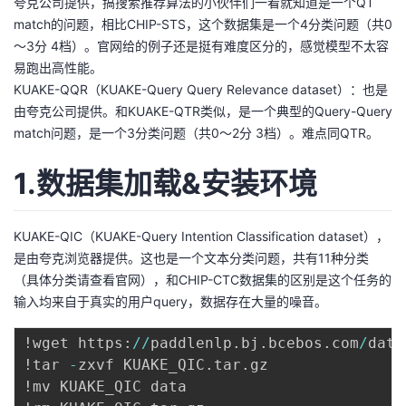
夸克公司提供，搞搜索推荐算法的小伙伴们一看就知道是一个QT
match的问题，相比CHIP-STS，这个数据集是一个4分类问题（共0
～3分 4档）。官网给的例子还是挺有难度区分的，感觉模型不太容
易跑出高性能。
KUAKE-QQR（KUAKE-Query Query Relevance dataset）：也是
由夸克公司提供。和KUAKE-QTR类似，是一个典型的Query-Query
match问题，是一个3分类问题（共0～2分 3档）。难点同QTR。
1.数据集加载&安装环境
KUAKE-QIC（KUAKE-Query Intention Classification dataset），
是由夸克浏览器提供。这也是一个文本分类问题，共有11种分类
（具体分类请查看官网），和CHIP-CTC数据集的区别是这个任务的
输入均来自于真实的用户query，数据存在大量的噪音。
!wget https
:
//
paddlenlp
.
bj
.
bcebos
.
com
/
data
!tar 
-
zxvf KUAKE_QIC
.
tar
.
gz

!mv KUAKE_QIC data
