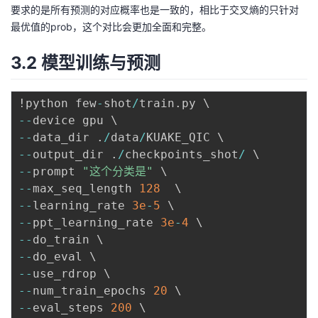
要求的是所有预测的对应概率也是一致的，相比于交叉熵的只针对
最优值的prob，这个对比会更加全面和完整。
3.2 模型训练与预测
!python few
-
shot
/
train
.
-
-
-
-
data_dir 
.
/
data
/
-
-
output_dir 
.
/
checkpoints_shot
/
-
-
prompt 
"这个分类是"
-
-
max_seq_length 
128
-
-
learning_rate 
3e
-
5
-
-
ppt_learning_rate 
3e
-
4
-
-
-
-
-
-
-
-
num_train_epochs 
20
-
-
eval_steps 
200