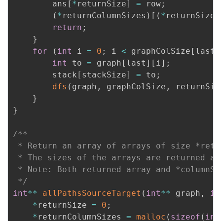
        ans
[
*
returnSize
]
=
 row
;
(
*
returnColumnSizes
)
[
(
*
returnSize
)
return
;
}
for
(
int
 i 
=
0
;
 i 
<
 graphColSize
[
last
]
int
 to 
=
 graph
[
last
]
[
i
]
;
        stack
[
stackSize
]
=
 to
;
dfs
(
graph
,
 graphColSize
,
 returnSiz
}
}
/**

 * Return an array of arrays of size *retur
 * The sizes of the arrays are returned as
 * Note: Both returned array and *columnSi
 */
int
*
*
allPathsSourceTarget
(
int
*
*
 graph
,
in
*
returnSize 
=
0
;
*
returnColumnSizes 
=
malloc
(
sizeof
(
int