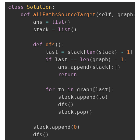
class
Solution
:
def
allPathsSourceTarget
(
self
,
 graph
:
 
        ans 
=
list
(
)
        stack 
=
list
(
)
def
dfs
(
)
:
            last 
=
 stack
[
len
(
stack
)
-
1
]
if
 last 
==
len
(
graph
)
-
1
:
                ans
.
append
(
stack
[
:
]
)
return
for
 to 
in
 graph
[
last
]
:
                stack
.
append
(
to
)
                dfs
(
)
                stack
.
pop
(
)
        stack
.
append
(
0
)
        dfs
(
)