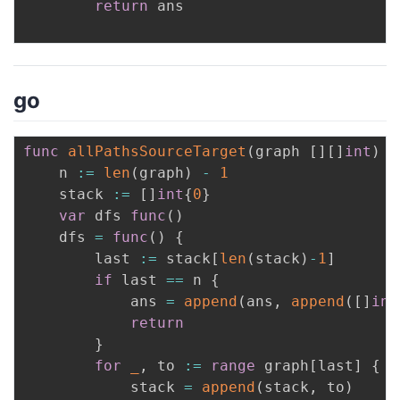
return
 ans

go
func
allPathsSourceTarget
(
graph 
[
]
[
]
int
)
(
	n 
:=
len
(
graph
)
-
1
	stack 
:=
[
]
int
{
0
}
var
 dfs 
func
(
)
	dfs 
=
func
(
)
{
		last 
:=
 stack
[
len
(
stack
)
-
1
]
if
 last 
==
 n 
{
			ans 
=
append
(
ans
,
append
(
[
]
int
return
}
for
_
,
 to 
:=
range
 graph
[
last
]
{
			stack 
=
append
(
stack
,
 to
)