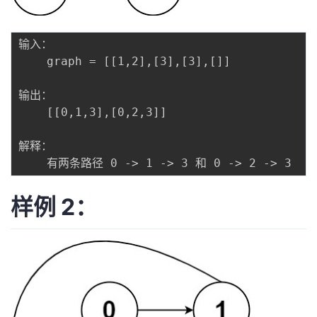
我
注
的
开
输入：

的
Programs
发
	graph = [[1,2],[3],[3],[]]

支
者
输出：

	[[0,1,3],[0,2,3]]

持
学
解释：

我
堂
的
我
我
样例 2：
技
的
的
我
术
云
课
的
我
支
声
程
认
的
我