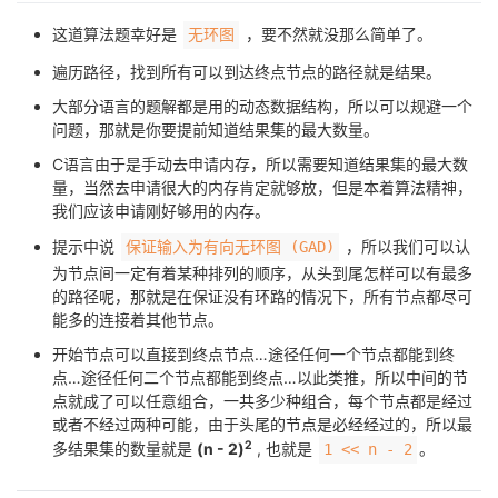
这道算法题幸好是
，要不然就没那么简单了。
无环图
遍历路径，找到所有可以到达终点节点的路径就是结果。
大部分语言的题解都是用的动态数据结构，所以可以规避一个
问题，那就是你要提前知道结果集的最大数量。
C语言由于是手动去申请内存，所以需要知道结果集的最大数
量，当然去申请很大的内存肯定就够放，但是本着算法精神，
我们应该申请刚好够用的内存。
提示中说
，所以我们可以认
保证输入为有向无环图 (GAD)
为节点间一定有着某种排列的顺序，从头到尾怎样可以有最多
的路径呢，那就是在保证没有环路的情况下，所有节点都尽可
能多的连接着其他节点。
开始节点可以直接到终点节点…途径任何一个节点都能到终
点…途径任何二个节点都能到终点…以此类推，所以中间的节
点就成了可以任意组合，一共多少种组合，每个节点都是经过
或者不经过两种可能，由于头尾的节点是必经经过的，所以最
2
多结果集的数量就是
(n - 2)
, 也就是
。
1 << n - 2