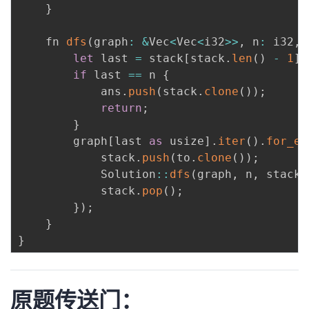
}
    fn 
dfs
(
graph
:
&
Vec
<
Vec
<
i32
>>
,
 n
:
 i32
,
 
let
 last 
=
 stack
[
stack
.
len
(
)
-
1
]
;
if
 last 
==
 n 
{
            ans
.
push
(
stack
.
clone
(
)
)
;
return
;
}
        graph
[
last 
as
 usize
]
.
iter
(
)
.
for_ea
            stack
.
push
(
to
.
clone
(
)
)
;
            Solution
:
:
dfs
(
graph
,
 n
,
 stack
,
            stack
.
pop
(
)
;
}
)
;
}
}
原题传送门：