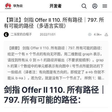
开发者
返
【算法】剑指 Offer II 110. 所有路径｜797. 所
回
有可能的路径（多语言实现）
二当家的白帽子
2022/11/01
4.9k+
举
报
【摘要】 剑指 Offer II 110. 所有路径｜797. 所有可能的路径：
给定一个有 n 个节点的有向无环图，用二维数组 graph 表示，
个
请找到所有从 0 到 n-1 的路径并输出（不要求按顺序）。grap
h 的第 i 个数组中的单元都表示有向图中 i 号节点所能到达的下
我
人
一些结点（译者注：有向图是有方向的，即规定了 a→b 你就不
能从 b→a ），若为空，就是没有下一个节点了。 样例 1：输...
的
主
剑指 Offer II 110. 所有路径｜
开
页
797. 所有可能的路径：
发