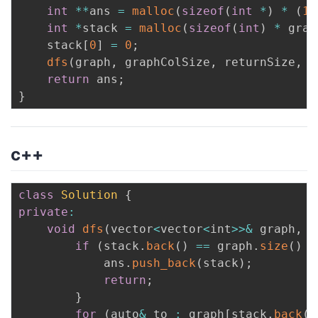
int
*
*
ans 
=
malloc
(
sizeof
(
int
*
)
*
(
1
int
*
stack 
=
malloc
(
sizeof
(
int
)
*
 grap
    stack
[
0
]
=
0
;
dfs
(
graph
,
 graphColSize
,
 returnSize
,
 r
return
 ans
;
}
c++
class
Solution
{
private
:
void
dfs
(
vector
<
vector
<
int
>>
&
 graph
,
 v
if
(
stack
.
back
(
)
==
 graph
.
size
(
)
-
            ans
.
push_back
(
stack
)
;
return
;
}
for
(
auto
&
 to 
:
 graph
[
stack
.
back
(
)