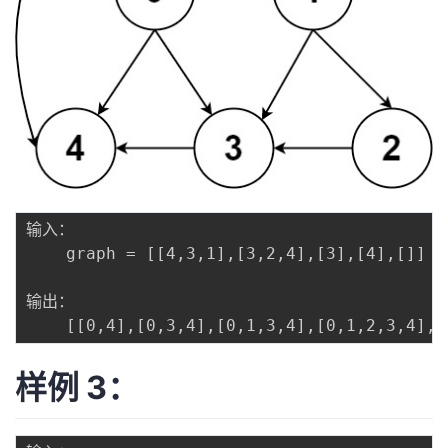
持
建
证
实
的
议
验
收
藏
输入：

	graph = [[4,3,1],[3,2,4],[3],[4],[]]

输出：

样例 3：