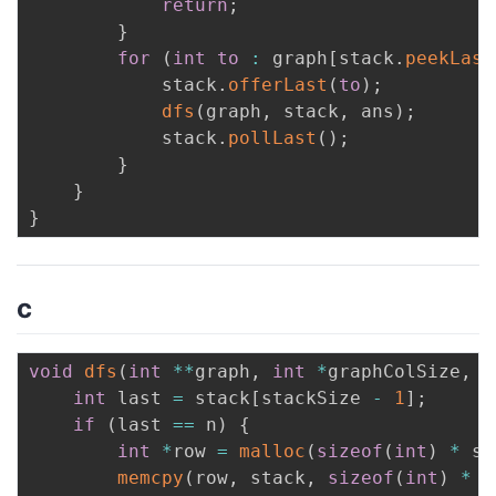
return
;
}
for
(
int
to
:
 graph
[
stack
.
peekLast
            stack
.
offerLast
(
to
)
;
dfs
(
graph
,
 stack
,
 ans
)
;
            stack
.
pollLast
(
)
;
}
}
}
c
void
dfs
(
int
*
*
graph
,
int
*
graphColSize
,
i
int
 last 
=
 stack
[
stackSize 
-
1
]
;
if
(
last 
==
 n
)
{
int
*
row 
=
malloc
(
sizeof
(
int
)
*
 st
memcpy
(
row
,
 stack
,
sizeof
(
int
)
*
 s