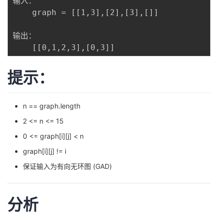
输入：

	graph = [[1,3],[2],[3],[]]

输出：

提示：
n == graph.length
2 <= n <= 15
0 <= graph[i][j] < n
graph[i][j] != i
保证输入为有向无环图 (GAD)
分析