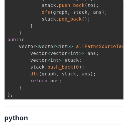
            stack
.
push_back
(
to
)
;
dfs
(
graph
,
 stack
,
 ans
)
;
            stack
.
pop_back
(
)
;
}
}
public
:
    vector
<
vector
<
int
>>
allPathsSourceTarg
        vector
<
vector
<
int
>>
 ans
;
        vector
<
int
>
 stack
;
        stack
.
push_back
(
0
)
;
dfs
(
graph
,
 stack
,
 ans
)
;
return
 ans
;
}
}
;
python