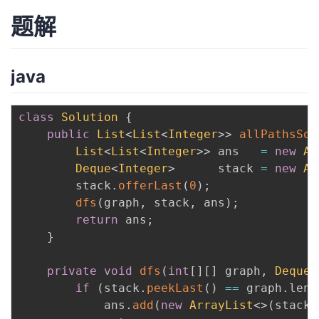
题解
java
class
Solution
{
public
List
<
List
<
Integer
>
>
allPathsSou
List
<
List
<
Integer
>
>
 ans   
=
new
Ar
Deque
<
Integer
>
      stack 
=
new
Ar
        stack
.
offerLast
(
0
)
;
dfs
(
graph
,
 stack
,
 ans
)
;
return
 ans
;
}
private
void
dfs
(
int
[
]
[
]
 graph
,
Deque
<
if
(
stack
.
peekLast
(
)
==
 graph
.
leng
            ans
.
add
(
new
ArrayList
<
>
(
stack
)