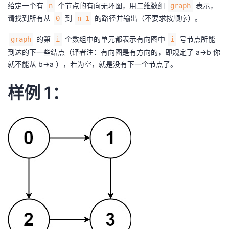
给定一个有
个节点的有向无环图，用二维数组
表示，
n
graph
者
请找到所有从
到
的路径并输出（不要求按顺序）。
0
n-1
的第
个数组中的单元都表示有向图中
号节点所能
graph
i
i
我
到达的下一些结点（译者注：有向图是有方向的，即规定了 a→b 你
就不能从 b→a ），若为空，就是没有下一个节点了。
的
我
样例 1：
博
的
我
客
论
的
我
坛
圈
的
我
子
直
的
我
我
播
活
的
我
动
关
的