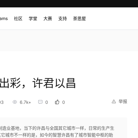
rams
社区
学堂
大赛
支持
茶思屋
新出彩，许君以昌
举报
03
6.7k+
0
0
制造业基地，当下的许昌与全国其它城市一样，日常的生产生
其它城市不一样的是，如今的智慧许昌有了城市智能中枢的助