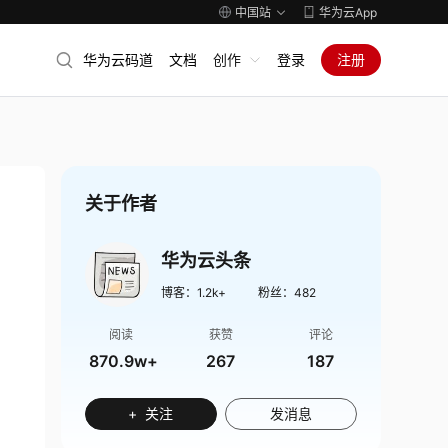
中国站
华为云App
华为云码道
文档
创作
登录
注册
关于作者
华为云头条
博客：
1.2k+
粉丝：
482
阅读
获赞
评论
870.9w+
267
187
+ 关注
发消息