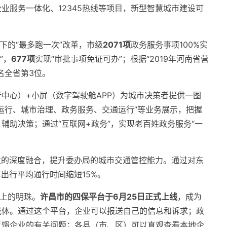
业服务一体化、12345热线等项目，新型智慧城市建设可
下的“最多跑一次”改革，市级
2071项
政务服务事项100%实
”，
677项
实现“审批事项免证可办”；根据“2019年河南省营
名全省第3位。
中心）+小屏（数字驾驶舱APP）为城市决策者提供一图
运行、城市治理、政务服务、交通运行”等业务展示，把握
辅助决策；通过“互联网+政务”，实现老百姓政务服务“一
业的深度融合，提升委办局的城市交通管控能力。通过对东
出行平均通行时间缩短15%。
冠上的明珠。
许昌市的四保平台于6月25日正式上线
，成为
载体。通过这个平台，企业可以报送自己的信息和诉求；政
反馈企业的有关问题；各县（市、区）可以直观查看本地企