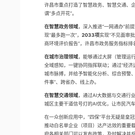
许昌市重点打造了智慧政务、智慧交通、企
谓“多点开花”。
在智慧政务领域
，深入推进“一网通办”前提
现“最多跑一次”，
2033项
实现“不见面审批
商环境评价报告”，许昌市政务服务指标排
在城市治理领域
，能够通过大屏（管理运行
全域感知，一键协同指挥联动；通过“经济
城市脉搏，并给予智能化分析、综合预警、
件事”、跨省办、线上办。
在智慧交通领域
，通过AI大数据与交通行
城区主要干道信号灯的AI优化，让市民汽车
在一众创新应用中，“四保”平台无疑是皇
推动白名单企业（项目）达产达效的重要
府各相关部门可以发布政策，及时解决并