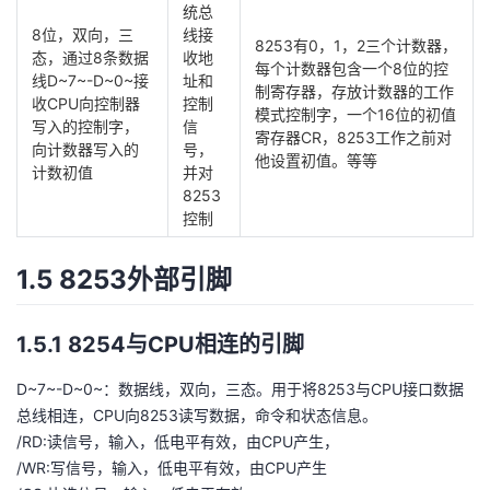
持
建
统总
证
实
的
8位，双向，三
线接
8253有0，1，2三个计数器，
态，通过8条数据
收地
议
验
收
每个计数器包含一个8位的控
线D~7~-D~0~接
址和
制寄存器，存放计数器的工作
收CPU向控制器
控制
模式控制字，一个16位的初值
藏
写入的控制字，
信
寄存器CR，8253工作之前对
向计数器写入的
号，
他设置初值。等等
计数初值
并对
8253
控制
1.5 8253外部引脚
1.5.1 8254与CPU相连的引脚
D~7~-D~0~：数据线，双向，三态。用于将8253与CPU接口数据
总线相连，CPU向8253读写数据，命令和状态信息。
/RD:读信号，输入，低电平有效，由CPU产生，
/WR:写信号，输入，低电平有效，由CPU产生