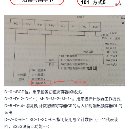
D~0~:BCD位。用来设置初值寄存器的格式。
D~3~D~2~D~1~：M~3~M~2~M~1~。用来选择计数器工作方式
D~5~D~4~:指明对计数初值寄存器CR的写入和对输出锁存器OL的
读出
D~7~D~6~：SC~1~SC~0~:指明使用哪个计数器（==11代表读
回，8253没有此功能==）