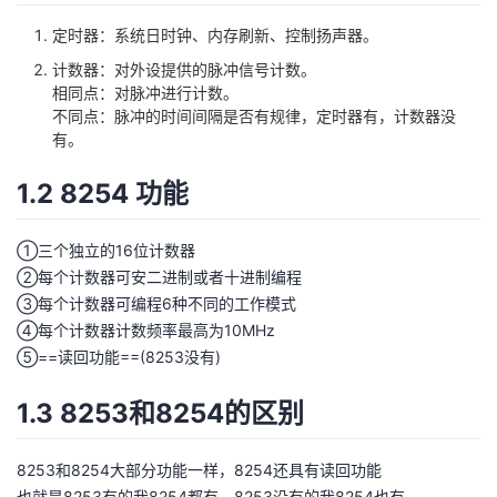
定时器：系统日时钟、内存刷新、控制扬声器。
者
计数器：对外设提供的脉冲信号计数。
相同点：对脉冲进行计数。
我
不同点：脉冲的时间间隔是否有规律，定时器有，计数器没
有。
的
我
1.2 8254 功能
博
的
我
①三个独立的16位计数器
客
论
的
我
②每个计数器可安二进制或者十进制编程
③每个计数器可编程6种不同的工作模式
坛
圈
的
我
④每个计数器计数频率最高为10MHz
⑤==读回功能==(8253没有)
子
直
的
我
1.3 8253和8254的区别
我
播
活
的
我
动
关
的
8253和8254大部分功能一样，8254还具有读回功能
也就是8253有的我8254都有，8253没有的我8254也有