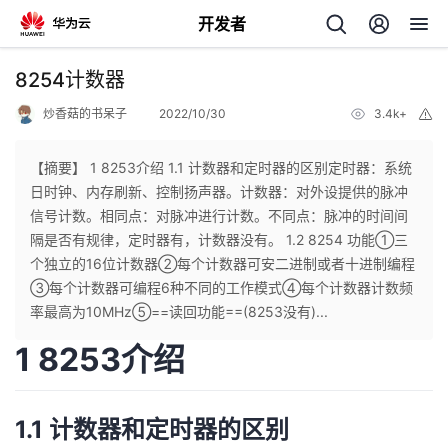
开发者
返
8254计数器
回
炒香菇的书呆子
2022/10/30
3.4k+
举
报
【摘要】 1 8253介绍 1.1 计数器和定时器的区别定时器：系统
日时钟、内存刷新、控制扬声器。计数器：对外设提供的脉冲
信号计数。相同点：对脉冲进行计数。不同点：脉冲的时间间
个
隔是否有规律，定时器有，计数器没有。 1.2 8254 功能①三
个独立的16位计数器②每个计数器可安二进制或者十进制编程
我
人
③每个计数器可编程6种不同的工作模式④每个计数器计数频
率最高为10MHz⑤==读回功能==(8253没有)...
的
主
1 8253介绍
开
页
1.1 计数器和定时器的区别
发