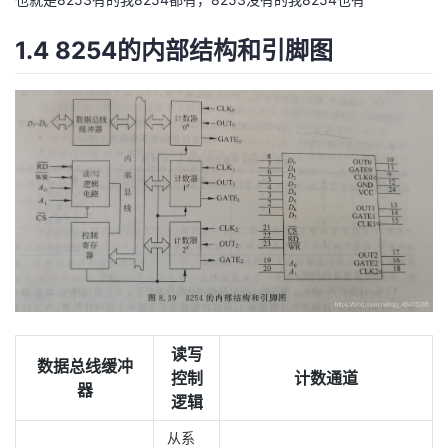
我
注
的
开
1.4 8254的内部结构和引脚图
的
Programs
发
支
者
持
学
我
堂
的
我
我
技
的
的
我
读写
术
云
课
的
我
数据总线缓冲
控制
计数通道
器
逻辑
支
声
程
认
的
我
从系