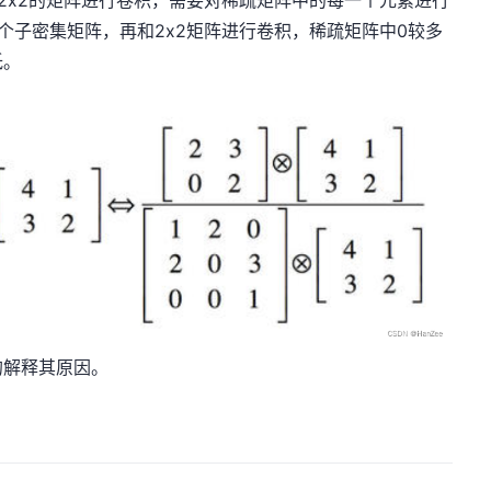
个子密集矩阵，再和2x2矩阵进行卷积，稀疏矩阵中0较多
低。
的解释其原因。