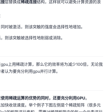
连接
层替换成
稀疏连接
结构，这样就可以避免计算资源的浪
：
）同时被激活，则该突触的强度会选择性地增加。
活，则该突触被选择性地削弱或消除。
gpu上用稀疏计算，那么它的效率将为减少100倍，无论我
者认为要充分利用gpu并行计算。
在使用稀疏运算的优势的同时，还要充分利用GPU
。
来加快收敛速度。举个例子下图左侧是个稀疏矩阵（很多元
2x2的矩阵进行卷积，需要对稀疏矩阵中的每一个元素进行