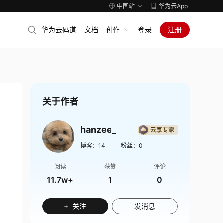
中国站
华为云App
华为云码道
文档
创作
登录
注册
关于作者
hanzee_
博客：
14
粉丝：
0
阅读
获赞
评论
11.7w+
1
0
+ 关注
发消息