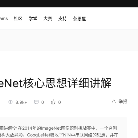
rams
社区
学堂
大赛
支持
茶思屋
LeNet核心思想详细讲解
举报
8.9k+
0
0
细讲解💡 在2014年的ImageNet图像识别挑战赛中，一个名叫
015]的网络架构大放异彩。GoogLeNet吸收了NiN中串联网络的思想，并在