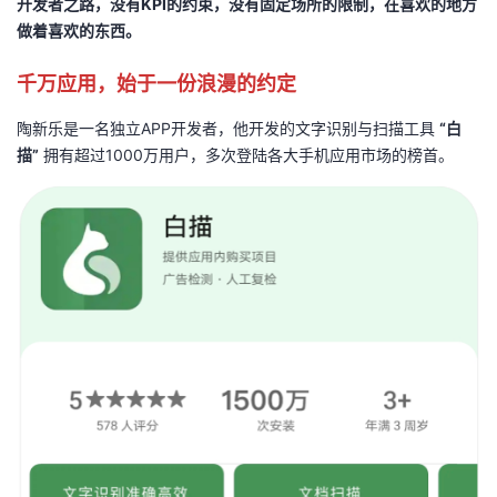
开发者之路，没有KPI的约束，没有固定场所的限制，在喜欢的地方
做着喜欢的东西。
者
千万应用，始于一份浪漫的约定
我
陶新乐是一名独立APP开发者，他开发的文字识别与扫描工具
“白
的
我
描”
拥有超过1000万用户，多次登陆各大手机应用市场的榜首。
博
的
我
客
论
的
我
坛
圈
的
我
子
直
的
我
我
播
活
的
我
动
关
的