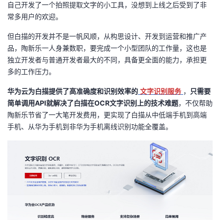
持
建
自己开发了一个拍照提取文字的小工具，没想到上线之后受到了非
证
实
的
常多用户的欢迎。
议
验
收
但白描的开发并不是一帆风顺，从构思设计、开发到运营和推广产
品，陶新乐一人身兼数职，要完成一个小型团队的工作量，这也是
藏
独立开发者与普通开发者最大的不同，具备更全面的能力，承担更
多的工作压力。
华为云为白描提供了高准确度和识别效率的
文字识别服务
，
只需要
简单调用API就解决了白描在OCR文字识别上的技术难题
，不仅帮助
陶新乐节省了一大笔开发费用，更实现了白描从中低端手机到高端
手机、从华为手机到非华为手机离线识别功能全覆盖。