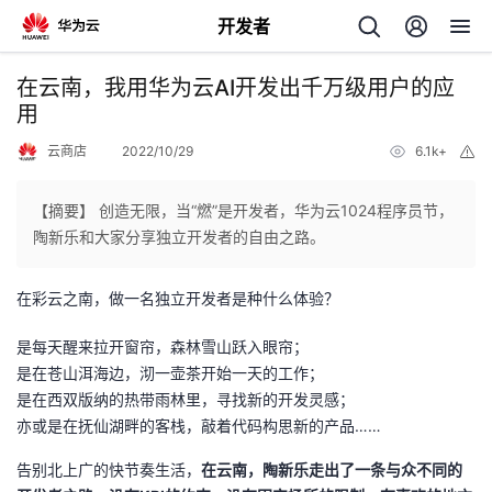
开发者
返
在云南，我用华为云AI开发出千万级用户的应
回
用
云商店
2022/10/29
6.1k+
举
报
【摘要】 创造无限，当“燃”是开发者，华为云1024程序员节，
陶新乐和大家分享独立开发者的自由之路。
个
在彩云之南，做一名独立开发者是种什么体验？
我
人
是每天醒来拉开窗帘，森林雪山跃入眼帘；
的
主
是在苍山洱海边，沏一壶茶开始一天的工作；
是在西双版纳的热带雨林里，寻找新的开发灵感；
开
页
亦或是在抚仙湖畔的客栈，敲着代码构思新的产品……
告别北上广的快节奏生活，
在云南，陶新乐走出了一条与众不同的
发