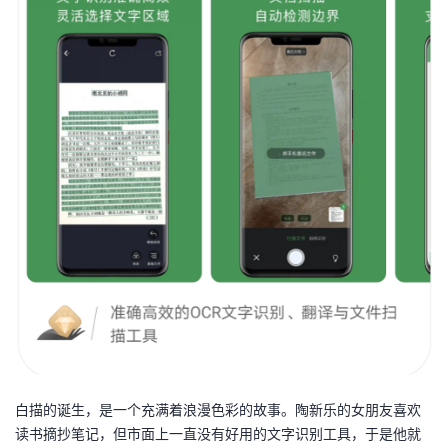
我
注
的
开
的
Programs
发
支
者
持
学
我
堂
的
我
我
技
的
的
我
术
云
课
的
我
支
声
白描的诞生，是一个充满着浪漫色彩的故事。陶新乐的女朋友喜欢
程
认
的
我
读书摘抄笔记，但市面上一直没有好用的文字识别工具，于是他就