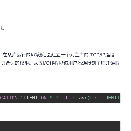
数据
在从库运行的I/O线程会建立一个到主库的 TCP/IP连接，
其合适的权限。从库I/O线程以该用户名连接到主库并读取
：
ICATION
 CLIENT 
ON
*
.
*
TO
  slave
@'%’ IDENTIFIE