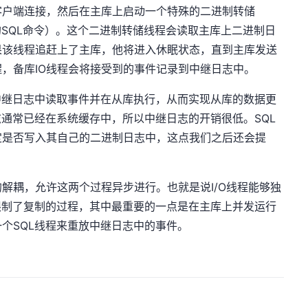
的客户端连接，然后在主库上启动一个特殊的二进制转储
对应的SQL命令）。这个二进制转储线程会读取主库上二进制日
果该线程追赶上了主库，他将进入休眠状态，直到主库发送
，备库IO线程会将接受到的事件记录到中继日志中。
中继日志中读取事件并在从库执行，从而实现从库的数据更
志通常已经在系统缓存中，所以中继日志的开销很低。SQL
定是否写入其自己的二进制日志中，这点我们之后还会提
解耦，允许这两个过程异步进行。也就是说I/O线程能够独
限制了复制的过程，其中最重要的一点是在主库上并发运行
个SQL线程来重放中继日志中的事件。