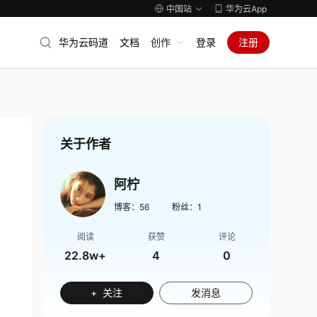
中国站
华为云App
华为云码道
文档
创作
登录
注册
关于作者
阿柠
博客：
56
粉丝：
1
阅读
获赞
评论
22.8w+
4
0
+ 关注
发消息