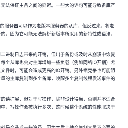
且无法保证主备之间的延迟。一些大的语句可能导致备库产
版本的服务器可以作为老版本服务器的从库，但反过来，将老
行的，因为它可能无法解析新版本所采用的新特性或语法，
用二进制日志带来的开销，但出于备份或及时从崩溃中恢复
每个从库也会对主库增加一些负载（例如网络IO开销）尤
文件时，可能会造成更高的IO开销。另外锁竞争也可能阻
吐量的主库复制到多个备库，唤醒多个复制线程发送事件的
好的读扩展，但对于写操作，除非设计得当，否则并不适合
构中，写操作会被执行多次，这时候整个系统的性能取决于
能就是会造成一些浪费，因为本质上他会复制大量不必要的