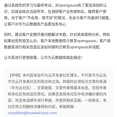
通过系统性的学习与最终考试，对opengauss有了更加深刻的认
我
注
的
开
识，后续会结合当前所学，在调研客户业务架构后，推荐客户使
用，对于客户“不会用、用不好”的情况，也会与客户沟通进行赋能，
的
Programs
发
让客户对华为云数据库产品更加有信心
支
者
同时，建议客户定期开展问题解决专题，针对具体案例分析，例如
如果出现死锁怎么办，客户本地数据库迁移至opengauss，客户源
持
学
数据库进行相关改造后该如何顺利迁移至opengauss并适配
我
堂
让大家进行思想碰撞，让华为云数据库越走越远！
的
我
我
【声明】本内容来自华为云开发者社区博主，不代表华为云及
华为云开发者社区的观点和立场。转载时必须标注文章的来源
技
的
的
我
（华为云社区）、文章链接、文章作者等基本信息，否则作者
和本社区有权追究责任。如果您发现本社区中有涉嫌抄袭的内
术
云
课
的
我
容，欢迎发送邮件进行举报，并提供相关证据，一经查实，本
社区将立刻删除涉嫌侵权内容，举报邮箱：
支
声
程
认
的
我
cloudbbs@huaweicloud.com