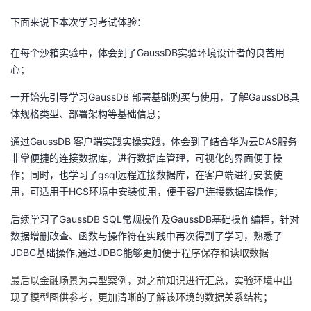
下面来说下本次学习考试体验：
者
在每个沙箱实验中，体会到了GaussDB实验环境设计者的良苦用
我
心；
的
我
一开始先引导学习
GaussDB 部署基础购买与使用，了解GaussDB具
体规格类型、部署架构等基础信息；
博
的
我
通过GaussDB 客户端实践实操实践，体会到了结合华为云
DAS服务
非常便捷的连接数据库，进行数据库管理，可视化的界面便于操
客
论
的
我
作；同时，也学习了
gsql远程连接数据库，在客户端进行安装使
用，可适用于HCS环境中安装使用，便于客户连接数据库操作；
坛
圈
的
我
后续学习了
GaussDB SQL常规操作及GaussDB基础操作编程，针对
子
直
的
我
数据增删改查、
函数与操作符在实践中再次得到了学习，熟悉了
JDBC基础操作,通过JDBC能够更加
便于程序保存和读取数据
我
播
活
的
最后以金融场景为典型案例，对之前知识进行汇总，实验环境中出
我
动
关
的
现了模型图供参考，更加清晰的了解该环境的数据关系结构；