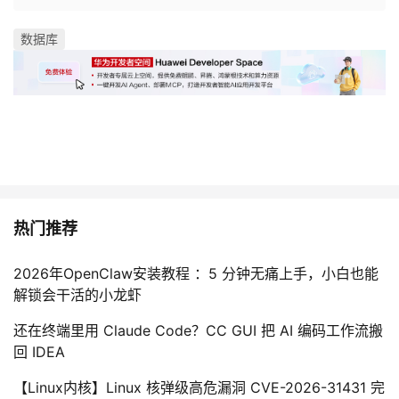
持
建
证
实
的
数据库
议
验
收
藏
热门推荐
2026年OpenClaw安装教程 ：5 分钟无痛上手，小白也能
解锁会干活的小龙虾
还在终端里用 Claude Code？CC GUI 把 AI 编码工作流搬
回 IDEA
【Linux内核】Linux 核弹级高危漏洞 CVE-2026-31431 完