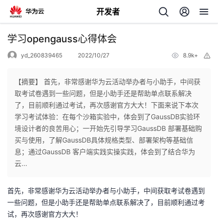
开发者
返
学习opengauss心得体会
回
yd_260839465
2022/10/27
8.9k+
举
报
【摘要】 首先，非常感谢华为云活动举办者与小助手，中间获
取考试卷遇到一些问题，但是小助手还是帮助单点联系解决
了，目前顺利通过考试，再次感谢官方大大！下面来说下本次
个
学习考试体验：在每个沙箱实验中，体会到了GaussDB实验环
境设计者的良苦用心；一开始先引导学习GaussDB 部署基础购
我
人
买与使用，了解GaussDB具体规格类型、部署架构等基础信
息；通过GaussDB 客户端实践实操实践，体会到了结合华为
的
主
云...
开
页
首先，非常感谢华为云活动举办者与小助手，中间获取考试卷遇到
一些问题，但是小助手还是帮助单点联系解决了，目前顺利通过考
发
试，再次感谢官方大大！