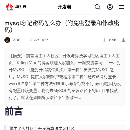
开发者
返
mysql忘记密码怎么办（附免密登录和修改密
回
码）
VIBE
2022/10/27
8.9k+
举
报
【摘要】 前言博主个人社区：开发与算法学习社区博主个人主
页：Killing Vibe的博客欢迎大家加入，一起交流学习~~ 一、打
个
开MySQL（能打开请跳过此步）第一种：安装完MySQL之
后，MySQL提供大家的客户端程序第二种：通过命令行登录，
我
人
win+R注意：第二种方法如果显示命令行找不到mysql是因为没
有配置环境变量，我们去MySQL的安装路径下的bin目录找就
的
主
行了，默认在如图所示路径下：修改一...
前言
开
页
发
博主个人社区：
开发与算法学习社区