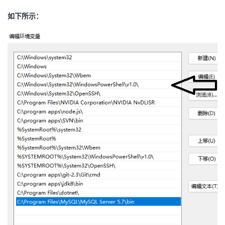
持
建
证
实
的
如下所示：
议
验
收
藏