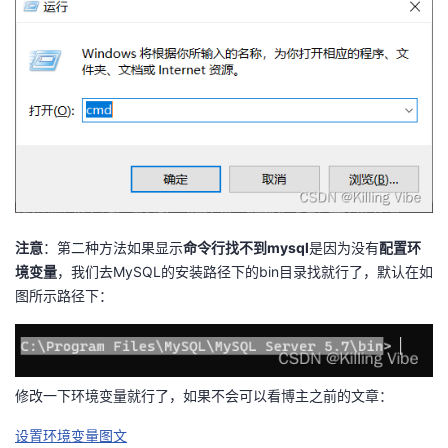
我
注
的
开
的
Programs
发
支
者
持
学
我
堂
注意
：第二种方法如果显示
命令行找不到mysql
是因为没有
配置环
的
我
我
境变量
，我们去MySQL的安装路径下的bin目录找就行了，默认在如
图所示路径下：
技
的
的
我
术
云
课
的
我
修改一下环境变量就行了，如果不会可以看博主之前的文章：
支
声
程
认
的
我
设置环境变量图文