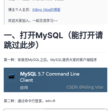
者
博主个人主页：
Killing Vibe的博客
欢迎大家加入，一起交流学习~~
我
一、打开MySQL（能打开请
的
我
跳过此步）
博
的
我
客
论
的
我
第一种：安装完MySQL之后，MySQL提供大家的客户端程序
坛
圈
的
我
子
直
的
我
我
播
活
的
第二种：通过命令行登录，win+R
我
动
关
的