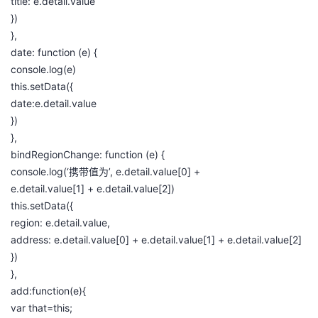
title: e.detail.value
})
},
date: function (e) {
console.log(e)
this.setData({
date:e.detail.value
})
},
bindRegionChange: function (e) {
console.log(‘携带值为’, e.detail.value[0] +
e.detail.value[1] + e.detail.value[2])
this.setData({
region: e.detail.value,
address: e.detail.value[0] + e.detail.value[1] + e.detail.value[2]
})
},
add:function(e){
var that=this;