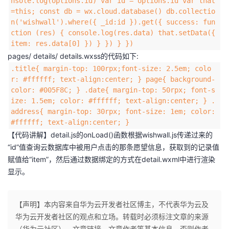
nsole.log(options.id) var id = options.id var that
=this; const db = wx.cloud.database() db.collectio
n('wishwall').where({ _id:id }).get({ success: fun
ction (res) { console.log(res.data) that.setData({
item: res.data[0] }) } }) } })
pages/ details/ details.wxss的代码如下:
.title{ margin-top: 100rpx;font-size: 2.5em; colo
r: #ffffff; text-align:center; } page{ background-
color: #005F8C; } .date{ margin-top: 50rpx; font-s
ize: 1.5em; color: #ffffff; text-align:center; } .
address{ margin-top: 30rpx; font-size: 1em; color:
#ffffff; text-align:center; }
【代码讲解】detail.js的onLoad()函数根据wishwall.js传递过来的
“id”值查询云数据库中被用户点击的那条愿望信息，获取到的记录值
赋值给“item”，然后通过数据绑定的方式在detail.wxml中进行渲染
显示。
【声明】本内容来自华为云开发者社区博主，不代表华为云及
华为云开发者社区的观点和立场。转载时必须标注文章的来源
（华为云社区）、文章链接、文章作者等基本信息，否则作者