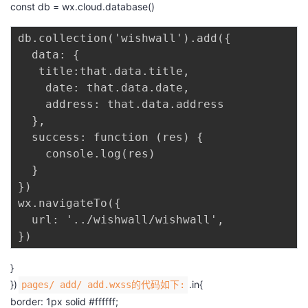
const db = wx.cloud.database()
db.collection('wishwall').add({

  data: {

   title:that.data.title,

    date: that.data.date,

    address: that.data.address

  },

  success: function (res) {

    console.log(res)

  }

})

wx.navigateTo({

  url: '../wishwall/wishwall',

}
})
.in{
pages/ add/ add.wxss的代码如下:
border: 1px solid #ffffff;