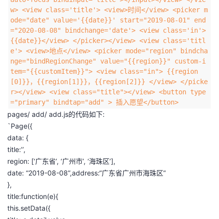
w> <view class='title'> <view>时间</view> <picker m
ode="date" value='{{date}}' start="2019-08-01" end
="2020-08-08" bindchange='date'> <view class='in'>
{{date}}</view> </picker></view> <view class='titl
e'> <view>地点</view> <picker mode="region" bindcha
nge="bindRegionChange" value="{{region}}" custom-i
tem="{{customItem}}"> <view class="in"> {{region
[0]}}，{{region[1]}}，{{region[2]}} </view> </picke
r></view> <view class="title"></view> <button type
="primary" bindtap="add" > 插入愿望</button>
pages/ add/ add.js的代码如下:
`Page({
data: {
title:’’,
region: [‘广东省’, ‘广州市’, ‘海珠区’],
date: “2019-08-08”,address:“广东省广州市海珠区”
},
title:function(e){
this.setData({