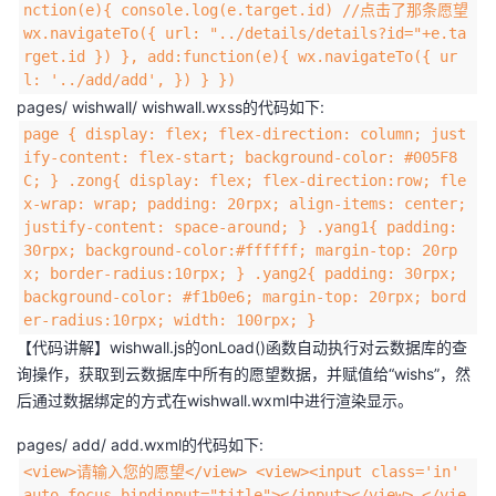
nction(e){ console.log(e.target.id) //点击了那条愿望
wx.navigateTo({ url: "../details/details?id="+e.ta
rget.id }) }, add:function(e){ wx.navigateTo({ ur
l: '../add/add', }) } })
pages/ wishwall/ wishwall.wxss的代码如下:
page { display: flex; flex-direction: column; just
ify-content: flex-start; background-color: #005F8
C; } .zong{ display: flex; flex-direction:row; fle
x-wrap: wrap; padding: 20rpx; align-items: center;
justify-content: space-around; } .yang1{ padding:
30rpx; background-color:#ffffff; margin-top: 20rp
x; border-radius:10rpx; } .yang2{ padding: 30rpx;
background-color: #f1b0e6; margin-top: 20rpx; bord
er-radius:10rpx; width: 100rpx; }
【代码讲解】wishwall.js的onLoad()函数自动执行对云数据库的查
询操作，获取到云数据库中所有的愿望数据，并赋值给“wishs”，然
后通过数据绑定的方式在wishwall.wxml中进行渲染显示。
pages/ add/ add.wxml的代码如下:
<view>请输入您的愿望</view> <view><input class='in'
auto-focus bindinput="title"></input></view> </vie