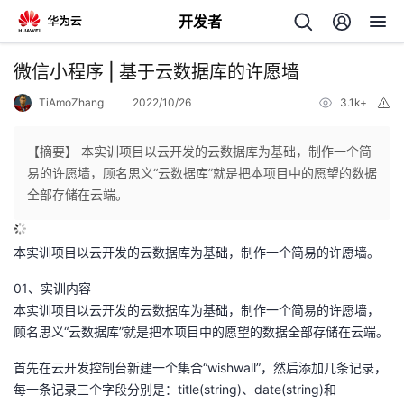
开发者
返
微信小程序 | 基于云数据库的许愿墙
回
TiAmoZhang
2022/10/26
3.1k+
举
报
【摘要】 本实训项目以云开发的云数据库为基础，制作一个简
易的许愿墙，顾名思义“云数据库”就是把本项目中的愿望的数据
全部存储在云端。
个
本实训项目以云开发的云数据库为基础，制作一个简易的许愿墙。
我
人
01、实训内容
我
的
主
本实训项目以云开发的云数据库为基础，制作一个简易的许愿墙，
顾名思义“云数据库”就是把本项目中的愿望的数据全部存储在云端。
我
的
开
页
首先在云开发控制台新建一个集合“wishwall”，然后添加几条记录，
我
的
每一条记录三个字段分别是：title(string)、date(string)和
开
发