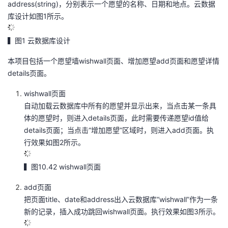
address(string)，分别表示一个愿望的名称、日期和地点。云数据
的
库设计如图1所示。
Programs
发
者
▍图1 云数据库设计
支
者
我
本项目包括一个愿望墙wishwall页面、增加愿望add页面和愿望详情
持
学
的
我
details页面。
我
堂
博
的
我
wishwall页面
自动加载云数据库中所有的愿望并显示出来，当点击某一条具
的
我
客
论
的
我
我
体的愿望时，则进入details页面，此时需要传递愿望id值给
details页面；当点击“增加愿望”区域时，则进入add页面。执
技
的
坛
圈
的
我
的
我
行效果如图2所示。
术
云
子
直
的
我
课
的
我
▍图10.42 wishwall页面
add页面
支
声
播
活
的
程
认
的
我
把页面title、date和address出入云数据库“wishwall”作为一条
新的记录，插入成功跳回wishwall页面。执行效果如图3所示。
持
建
动
关
证
实
的