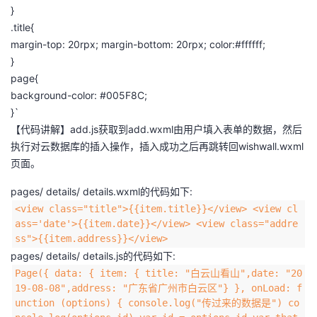
}
.title{
margin-top: 20rpx; margin-bottom: 20rpx; color:#ffffff;
}
page{
background-color: #005F8C;
}`
【代码讲解】add.js获取到add.wxml由用户填入表单的数据，然后
执行对云数据库的插入操作，插入成功之后再跳转回wishwall.wxml
页面。
pages/ details/ details.wxml的代码如下:
<view class="title">{{item.title}}</view> <view cl
ass='date'>{{item.date}}</view> <view class="addre
ss">{{item.address}}</view>
pages/ details/ details.js的代码如下:
Page({ data: { item: { title: "白云山看山",date: "20
19-08-08",address: "广东省广州市白云区"} }, onLoad: f
unction (options) { console.log("传过来的数据是") co