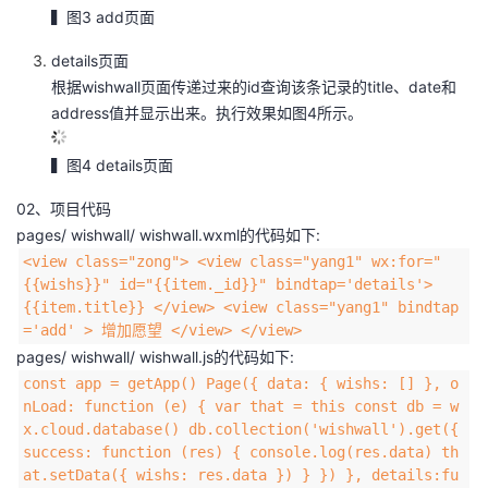
▍图3 add页面
议
注
验
收
details页面
藏
根据wishwall页面传递过来的id查询该条记录的title、date和
address值并显示出来。执行效果如图4所示。
▍图4 details页面
02、项目代码
pages/ wishwall/ wishwall.wxml的代码如下:
<view class="zong"> <view class="yang1" wx:for="
{{wishs}}" id="{{item._id}}" bindtap='details'>
{{item.title}} </view> <view class="yang1" bindtap
='add' > 增加愿望 </view> </view>
pages/ wishwall/ wishwall.js的代码如下:
const app = getApp() Page({ data: { wishs: [] }, o
nLoad: function (e) { var that = this const db = w
x.cloud.database() db.collection('wishwall').get({
success: function (res) { console.log(res.data) th
at.setData({ wishs: res.data }) } }) }, details:fu