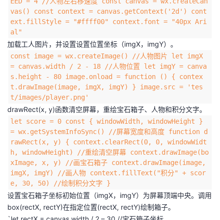
EED = 4 //人物左右移速度 const canvas = wx.createCan
vas() const context = canvas.getContext('2d') cont
ext.fillStyle = "#ffff00" context.font = "40px Ari
al"
加载工人图片，并设置设置位置坐标（imgX，imgY）。
const image = wx.createImage() //人物图片 let imgX
= canvas.width / 2 - 18 //人物位置 let imgY = canva
s.height - 80 image.onload = function () { contex
t.drawImage(image, imgX, imgY) } image.src = 'tes
t/images/player.png'
drawRect(x, y)函数清空屏幕，重绘宝石箱子、人物和积分文字。
let score = 0 const { windowWidth, windowHeight }
= wx.getSystemInfoSync() //屏幕宽度和高度 function d
rawRect(x, y) { context.clearRect(0, 0, windowWidt
h, windowHeight) //重绘清空屏幕 context.drawImage(bo
xImage, x, y) //画宝石箱子 context.drawImage(image,
imgX, imgY) //画人物 context.fillText("积分" + scor
e, 30, 50) //绘制积分文字 }
设置宝石箱子坐标初始位置（imgX，imgY）为屏幕顶端中央。调用
box(rectX, rectY)在指定位置(rectX, rectY)绘制箱子。
`let rectX = canvas.width / 2 – 30 //宝石箱子坐标