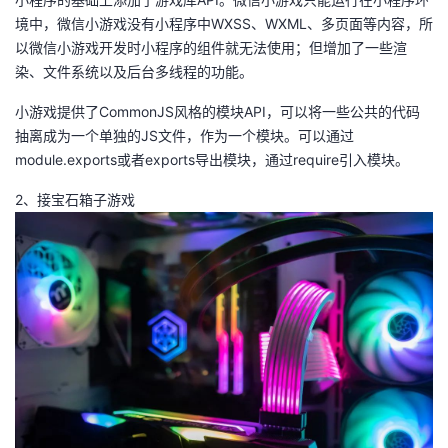
境中，微信小游戏没有小程序中WXSS、WXML、多页面等内容，所
者
以微信小游戏开发时小程序的组件就无法使用；但增加了一些渲
染、文件系统以及后台多线程的功能。
我
小游戏提供了CommonJS风格的模块API，可以将一些公共的代码
的
我
抽离成为一个单独的JS文件，作为一个模块。可以通过
module.exports或者exports导出模块，通过require引入模块。
博
的
我
2、接宝石箱子游戏
客
论
的
我
坛
圈
的
我
子
直
的
我
我
播
活
的
我
动
关
的