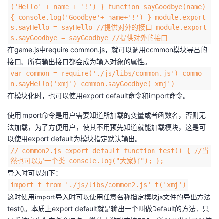
('Hello' + name + '!') } function sayGoodbye(name)
{ console.log('Goodbye'+ name+'!') } module.export
s.sayHello = sayHello //提供对外的接口 module.export
s.sayGoodbye = sayGoodbye //提供对外的接口
在game.js中require common.js，就可以调用common模块导出的
接口。所有输出接口都会成为输入对象的属性。
var common = require('./js/libs/common.js') commo
n.sayHello('xmj') common.sayGoodbye('xmj')
在模块化时，也可以使用export default命令和import命令。
使用import命令是用户需要知道所加载的变量或者函数名，否则无
法加载，为了方便用户，使其不用预先知道就能加载模块，这是可
以使用export default为模块指定默认输出。
// common2.js export default function test() { //当
然也可以是一个类 console.log("大家好"); };
导入时可以如下：
import t from './js/libs/common2.js' t('xmj')
这时使用import导入时可以使用任意名称指定模块js文件的导出方法
test()。本质上export default就是输出一个叫做Default的方法，只