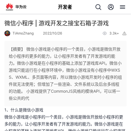
开发者
返
微信小程序 | 游戏开发之接宝石箱子游戏
回
TiAmoZhang
2022/10/26
3.3k+
举
报
【摘要】 微信小游戏是小程序的一个类目，小游戏是微信开放
给小程序的更多的能力，让小程序开发者有了开发游戏的能
力。微信小游戏是在小程序的基础上添加了游戏库API。微信小
个
游戏只能运行在小程序环境中，微信小游戏没有小程序中WXS
S、WXML、多页面等内容，所以微信小游戏开发时小程序的组
我
人
件就无法使用；但增加了一些渲染、文件系统以及后台多线程
的功能。 小游戏提供了CommonJS风格的模块API，可以将一
的
主
些公共的代
1、什么是微信小游戏
开
页
微信小游戏是小程序的一个类目，小游戏是微信开放给小程序的更
多的能力，让小程序开发者有了开发游戏的能力。微信小游戏是在
发
小程序的基础上添加了游戏库API。微信小游戏只能运行在小程序环