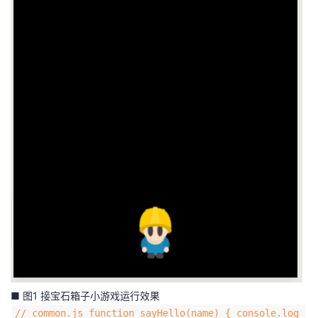
持
建
证
实
的
议
验
收
藏
■ 图1 接宝石箱子小游戏运行效果
// common.js function sayHello(name) { console.log