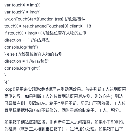
var touchX = imgX
var touchY = imgY
wx.onTouchStart(function (res) {//触碰事件
touchX = res.changedTouches[0].clientX - 18
if (touchX < imgX) { //触碰位置在人物的左侧
direction = -1 //向左移动
console.log(“left”)
} else { //触碰位置在人物的右侧
direction = 1 //向右移动
console.log(“right”)
}
})`
loop()是用来实现游戏帧循环达到动画效果。首先判断工人达到屏幕
两侧边界，如果判断工人的位置到达屏幕最左侧，则改向右；到达
屏幕最右侧，则改向左。箱子Y坐标不断，显示出下落效果，工人位
置坐标根据移动方向不断修改，同时重新绘制箱子，工人，积分。
如果箱子到达底部区域，则判断与工人之间距离，如果小于50则认
为碰撞（就是工人接到宝石箱子），进行加分处理。如果箱子出了