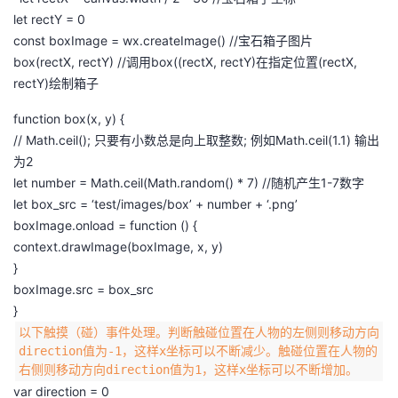
let rectY = 0
const boxImage = wx.createImage() //宝石箱子图片
box(rectX, rectY) //调用box((rectX, rectY)在指定位置(rectX,
rectY)绘制箱子
function box(x, y) {
// Math.ceil(); 只要有小数总是向上取整数; 例如Math.ceil(1.1) 输出
为2
let number = Math.ceil(Math.random() * 7) //随机产生1-7数字
let box_src = ‘test/images/box’ + number + ‘.png’
boxImage.onload = function () {
context.drawImage(boxImage, x, y)
}
boxImage.src = box_src
}
以下触摸（碰）事件处理。判断触碰位置在人物的左侧则移动方向
direction值为-1，这样x坐标可以不断减少。触碰位置在人物的
右侧则移动方向direction值为1，这样x坐标可以不断增加。
var direction = 0