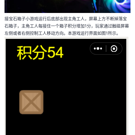
我
注
的
开
接宝石箱子小游戏运行后底部出现主角工人，屏幕上方不断掉落宝
的
Programs
发
石箱子，主角工人每接住一个箱子积分增加1分，玩家通过触碰屏幕
左侧或者右侧控制工人移动方向。本游戏运行界面如图1所示。
支
者
持
学
我
堂
的
我
我
技
的
的
我
术
云
课
的
我
支
声
程
认
的
我