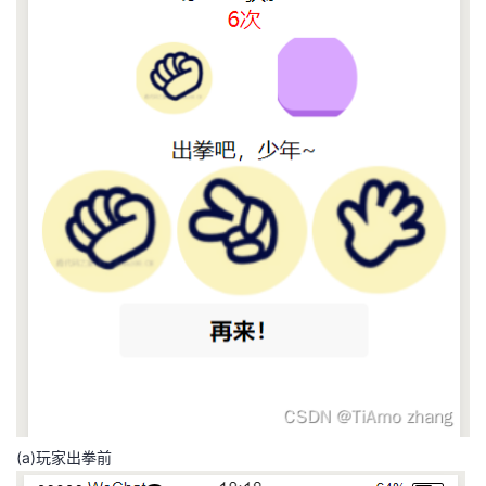
我
注
的
开
的
Programs
发
支
者
持
学
我
堂
的
我
我
技
的
的
我
术
云
课
的
我
支
声
程
认
的
我
(a)玩家出拳前