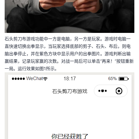
者
我
石头剪刀布游戏功能中一方是电脑，另一方是玩家。游戏时电脑一
的
我
直快速切换出拳显示，当玩家选择底部的剪子、石头、布后，则电
脑出拳停止，并在紫色方块中显示用户的出拳图片。游戏判断出输
博
的
我
赢结果，记录玩家赢的次数。对战一局后可以单击“再来！”按钮重新
一局。运行效果如图1所示。
客
论
的
我
坛
圈
的
我
子
直
的
我
我
播
活
的
我
动
关
的