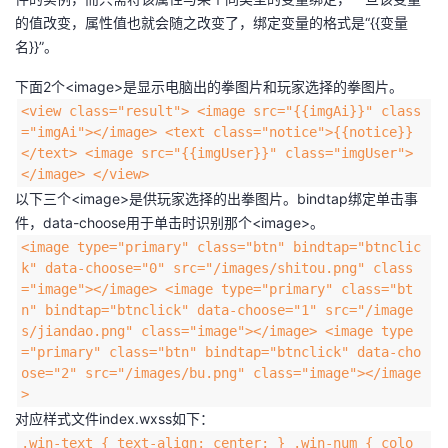
的值改变，属性值也就会随之改变了，绑定变量的格式是“{{变量
名}}”。
下面2个<image>是显示电脑出的拳图片和玩家选择的拳图片。
<view class="result"> <image src="{{imgAi}}" class
="imgAi"></image> <text class="notice">{{notice}}
</text> <image src="{{imgUser}}" class="imgUser">
</image> </view>
以下三个<image>是供玩家选择的出拳图片。bindtap绑定单击事
件，data-choose用于单击时识别那个<image>。
<image type="primary" class="btn" bindtap="btnclic
k" data-choose="0" src="/images/shitou.png" class
="image"></image> <image type="primary" class="bt
n" bindtap="btnclick" data-choose="1" src="/image
s/jiandao.png" class="image"></image> <image type
="primary" class="btn" bindtap="btnclick" data-cho
ose="2" src="/images/bu.png" class="image"></image
>
对应样式文件index.wxss如下：
.win-text { text-align: center; } .win-num { colo