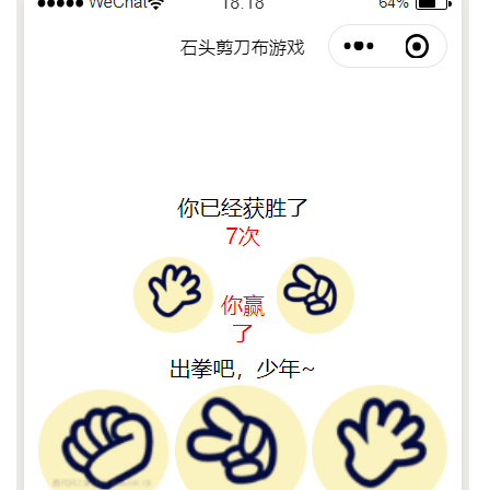
持
建
证
实
的
议
验
收
藏