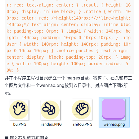
r: red; text-align: center; } .result { height: 16
0rpx; display: inline-block; } .notice { width: 10
0rpx; color: red; /*height:140rpx;*//*line-height:
140rpx;*/ text-align: center; display: inline-bloc
k; padding-top: 0rpx; } .imgAi { width: 140rpx; he
ight: 140rpx; padding: 10rpx 0 10rpx 10rpx; } .img
User { width: 140rpx; height: 140rpx; padding: 10r
px 0 10rpx 10rpx; } .notice-punches { text-align:
center; display: block; padding-top: 20rpx; } imag
e { width: 100px; height: 100px; border-radius: 5
0%; }
并在小程序工程根目录建立一个images目录，将剪子、石头和布三
个图片文件和一个wenhao.png放到该目录中。对应图片下图2所
示。
■ 图2 石头剪刀布图片