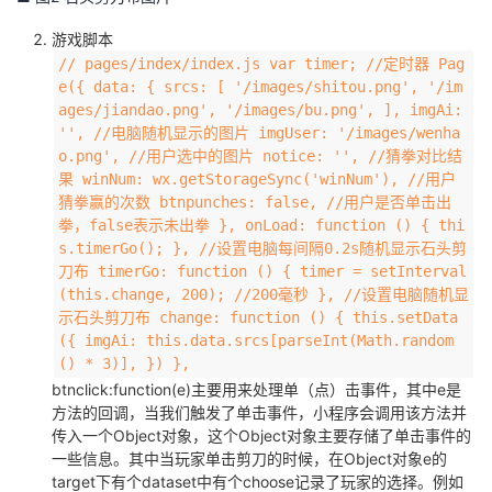
游戏脚本
// pages/index/index.js var timer; //定时器 Pag
e({ data: { srcs: [ '/images/shitou.png', '/im
ages/jiandao.png', '/images/bu.png', ], imgAi:
'', //电脑随机显示的图片 imgUser: '/images/wenha
o.png', //用户选中的图片 notice: '', //猜拳对比结
果 winNum: wx.getStorageSync('winNum'), //用户
猜拳赢的次数 btnpunches: false, //用户是否单击出
拳，false表示未出拳 }, onLoad: function () { thi
s.timerGo(); }, //设置电脑每间隔0.2s随机显示石头剪
刀布 timerGo: function () { timer = setInterval
(this.change, 200); //200毫秒 }, //设置电脑随机显
示石头剪刀布 change: function () { this.setData
({ imgAi: this.data.srcs[parseInt(Math.random
() * 3)], }) },
btnclick:function(e)主要用来处理单（点）击事件，其中e是
方法的回调，当我们触发了单击事件，小程序会调用该方法并
传入一个Object对象，这个Object对象主要存储了单击事件的
一些信息。其中当玩家单击剪刀的时候，在Object对象e的
target下有个dataset中有个choose记录了玩家的选择。例如