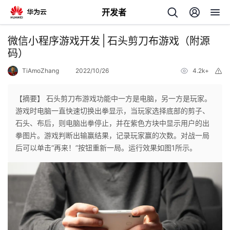
开发者
返
微信小程序游戏开发│石头剪刀布游戏（附源
回
码）
TiAmoZhang
2022/10/26
4.2k+
举
报
【摘要】 石头剪刀布游戏功能中一方是电脑，另一方是玩家。
游戏时电脑一直快速切换出拳显示，当玩家选择底部的剪子、
个
石头、布后，则电脑出拳停止，并在紫色方块中显示用户的出
拳图片。游戏判断出输赢结果，记录玩家赢的次数。对战一局
我
人
后可以单击“再来！”按钮重新一局。运行效果如图1所示。
的
主
开
页
发