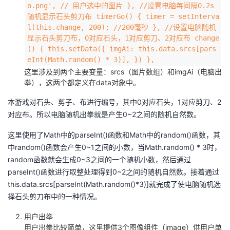
o.png', // 用户选中的图片 }, //设置电脑每间隔0.2s
随机显示石头剪刀布 timerGo() { timer = setInterva
l(this.change, 200); //200毫秒 }, //设置电脑随机
显示石头剪刀布，0对应石头，1对应剪刀、2对应布 change
() { this.setData({ imgAi: this.data.srcs[pars
eInt(Math.random() * 3)], }) },
这里涉及到两个主要变量：srcs（图片数组）和imgAi（电脑出
拳），这两个都定义在data对象中。
本游戏对石头、剪子、布进行编号，其中0对应石头，1对应剪刀、2
对应布。所以电脑随机出拳就是产生0~2之间的随机自然数。
这里使用了Math中的parseInt()函数和Math中的random()函数，其
中random()函数会产生0~1之间的小数，当Math.random() * 3时，
random函数就会生成0~3之间的一个随机小数，然后通过
parseInt()函数进行取整处理得到0~2之间的随机自然数。接着通过
this.data.srcs[parseInt(Math.random()*3)]就完成了使电脑随机选
择石头剪刀布中的一种情况。
用户出拳
用户出拳比较简单，这里提供3个图像组件（image）供用户单