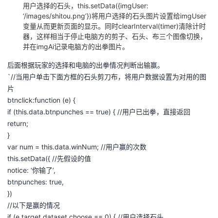
用户选择的石头，this.setData({imgUser:
‘/images/shitou.png’})将用户选择的石头图片设置给imgUser
变量从而更新页面的显示。同时clearInterval(timer)清除计时
器，这样相当于停止电脑方的剪子、石头、布三个图像切换，
并在imgAi记录电脑方的出拳图片。
后面根据玩家的选择和电脑的出拳情况判断出输赢。
`//当用户单击下面方框的石头剪刀布，将用户数据设置为对用的图
片
btnclick:function (e) {
if (this.data.btnpunches == true) { //用户已出拳，直接返回
return;
}
var num = this.data.winNum; //用户赢的次数
this.setData({ //先假设的值
notice: ‘你输了’,
btnpunches: true,
})
//以下是赢的情况
if (e.target.dataset.choose == 0) { //用户选择石头