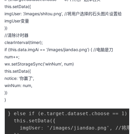
this.setData({
imgUser: ‘/images/shitou.png’, //将用户选择的石头图片设置给
imgUser变量
})
//清除计时器
clearInterval(timer);
if (this.data.imgAi == ‘/images/jiandao.png’) { //电脑是刀
num++;
wx.setStorageSync(‘winNum’, num)
this.setData({
notice: ‘你赢了’,
winNum: num,
})
}
} else if (e.target.dataset.choose == 1)
  this.setData({

    imgUser: '/images/jiandao.png', /