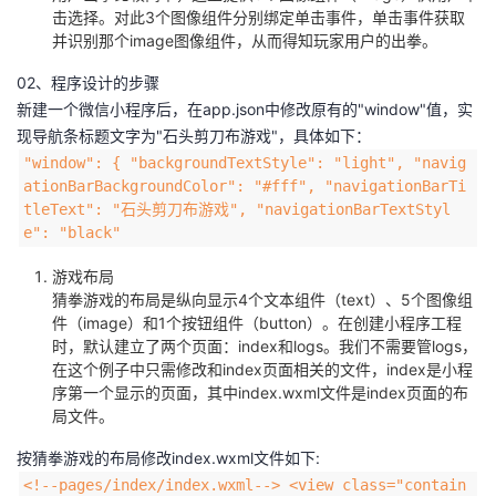
击选择。对此3个图像组件分别绑定单击事件，单击事件获取
并识别那个image图像组件，从而得知玩家用户的出拳。
02、程序设计的步骤
新建一个微信小程序后，在app.json中修改原有的"window"值，实
现导航条标题文字为"石头剪刀布游戏"，具体如下：
"window": { "backgroundTextStyle": "light", "navig
ationBarBackgroundColor": "#fff", "navigationBarTi
tleText": "石头剪刀布游戏", "navigationBarTextStyl
e": "black"
游戏布局
猜拳游戏的布局是纵向显示4个文本组件（text）、5个图像组
件（image）和1个按钮组件（button）。在创建小程序工程
时，默认建立了两个页面：index和logs。我们不需要管logs，
在这个例子中只需修改和index页面相关的文件，index是小程
序第一个显示的页面，其中index.wxml文件是index页面的布
局文件。
按猜拳游戏的布局修改index.wxml文件如下:
<!--pages/index/index.wxml--> <view class="contain