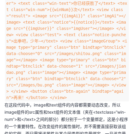
er"> <text class="win-text">你已经获胜了</text> <tex
t class="win-num">{{winNum}}次</text> <view class
="result"> <image src="{{imgAi}}" class="imgAi"></
image> <text class="notice">{{notice}}</text> <ima
ge src="{{imgUser}}" class="imgUser"></image> </vi
ew> <view class="test"> <text class="notice-punche
s">出拳吧，少年~</text> <view class="imageGroup"> <i
mage type="primary" class="btn" bindtap="btnclick"
data-choose="0" src="/images/shitou.png" class="im
age"></image> <image type="primary" class="btn" bi
ndtap="btnclick" data-choose="1" src="/images/jian
dao.png" class="image"></image> <image type="prima
ry" class="btn" bindtap="btnclick" data-choose="2"
src="/images/bu.png" class="image"></image> </view
> </view> <button class="btn-again" bindtap="agai
n">再来！</button> </view>
在这段代码中，image和text组件的内容都需要动态改变，所以
image组件的src属性和text组件的文本值（夹在<textclass=“win-
num”>和</text>之间的部分）都分别于一个变量绑定，这是小程序
的一个重要特性。在改变组件的属性值时，并不需要直接获取该组
件的实例，而只需将该属性与某个同类型的变量绑定，一旦该变量