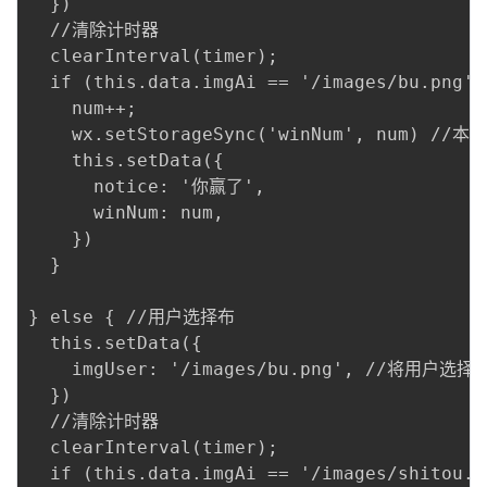
  })

  //清除计时器

  clearInterval(timer);

  if (this.data.imgAi == '/images/bu.png'
    num++;

    wx.setStorageSync('winNum', num) //
    this.setData({

      notice: '你赢了',

      winNum: num,

    })

  }

} else { //用户选择布

  this.setData({

    imgUser: '/images/bu.png', //将用户选
  })

  //清除计时器

  clearInterval(timer);

  if (this.data.imgAi == '/images/shitou