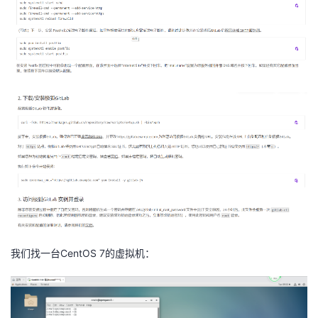
我
注
的
开
的
Programs
发
支
者
持
学
我
堂
的
我
我
技
的
的
我
我们找一台CentOS 7的虚拟机：
术
云
课
的
我
支
声
程
认
的
我