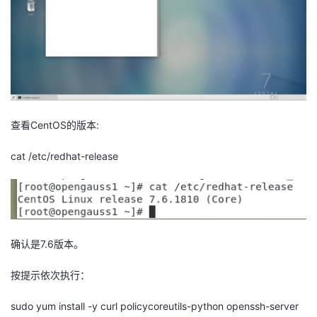
持
建
证
实
的
议
验
收
藏
查看CentOS的版本:
cat /etc/redhat-release
确认是7.6版本。
按提示依次执行：
sudo yum install -y curl policycoreutils-python openssh-server