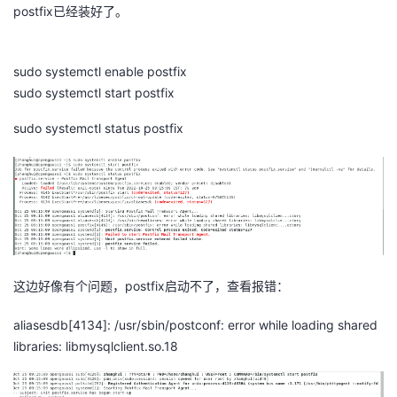
postfix已经装好了。
sudo systemctl enable postfix
sudo systemctl start postfix
sudo systemctl status postfix
这边好像有个问题，postfix启动不了，查看报错：
aliasesdb[4134]: /usr/sbin/postconf: error while loading shared
libraries: libmysqlclient.so.18