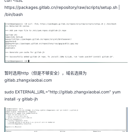
curl -fsSL
https://packages.gitlab.cn/repository/raw/scripts/setup.sh |
/bin/bash
暂时选用http（但是不够安全），域名选择为
gitlab.zhangxiaobai.com
sudo EXTERNAL_URL="http://gitlab.zhangxiaobai.com" yum
install -y gitlab-jh