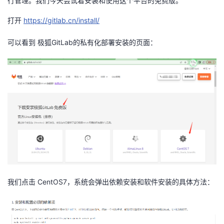
行管理。我们今天尝试着安装和使用这个平台的免费版。
者
打开
https://gitlab.cn/install/
我
可以看到 极狐GitLab的私有化部署安装的页面：
的
我
博
的
我
客
论
的
我
坛
圈
的
我
子
直
的
我
我们点击 CentOS7，系统会弹出依赖安装和软件安装的具体方法：
我
播
活
的
我
动
关
的