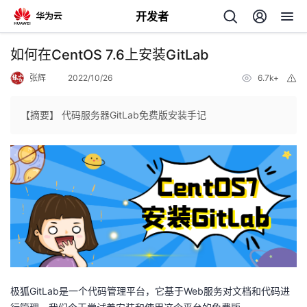
开发者
返
如何在CentOS 7.6上安装GitLab
回
张辉
2022/10/26
6.7k+
举
报
【摘要】 代码服务器GitLab免费版安装手记
个
我
人
的
主
开
页
极狐GitLab是一个代码管理平台，它基于Web服务对文档和代码进
发