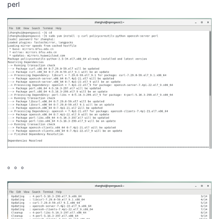
perl
。。。