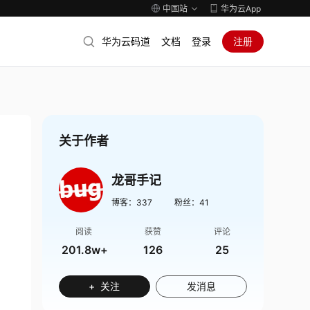
中国站
华为云App
华为云码道
文档
登录
注册
关于作者
龙哥手记
博客：
337
粉丝：
41
阅读
获赞
评论
201.8w+
126
25
+ 关注
发消息