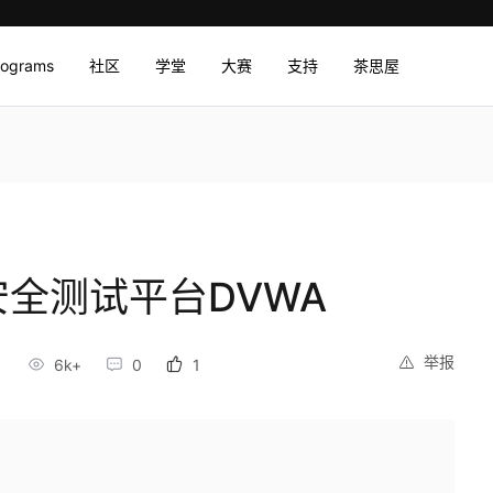
rograms
社区
学堂
大赛
支持
茶思屋
安全测试平台DVWA
举报
6k+
0
1