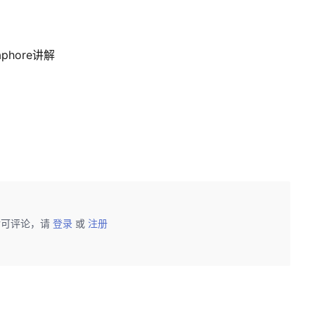
maphore讲解
后可评论，请
登录
或
注册