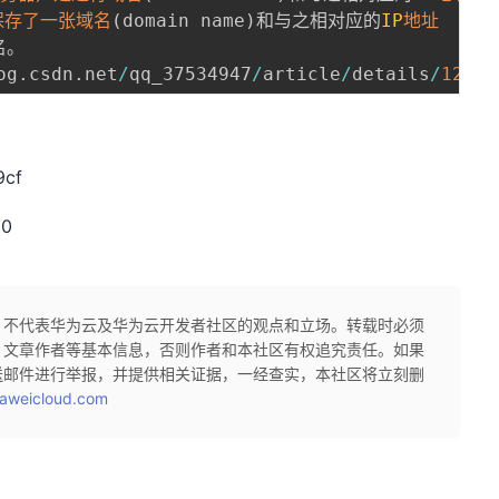
保存了一张域名
(
domain name
)
和与之相对应的
IP
地址
。 

og
.
csdn
.
net
/
qq_37534947
/
article
/
details
/
12039
9cf
20
，不代表华为云及华为云开发者社区的观点和立场。转载时必须
、文章作者等基本信息，否则作者和本社区有权追究责任。如果
送邮件进行举报，并提供相关证据，一经查实，本社区将立刻删
aweicloud.com