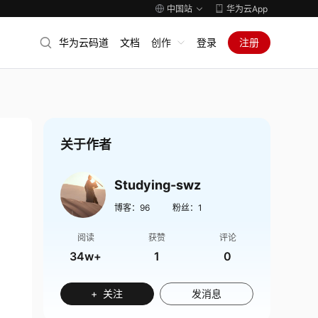
中国站
华为云App
华为云码道
文档
创作
登录
注册
关于作者
Studying-swz
博客：
96
粉丝：
1
阅读
获赞
评论
34w+
1
0
+ 关注
发消息