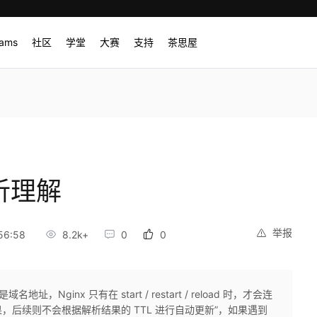
rams
社区
学堂
大赛
支持
茶思屋
析理解
举报
56:58
8.2k+
0
0
地址，Nginx 只有在 start / restart / reload 时，才会连
后续则不会根据解析结果的 TTL 进行自动更新”，如果遇到