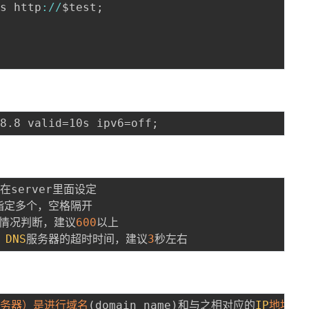
ss http
:
/
/
$test
;
在server里面设定

定多个，空格隔开

情况判断，建议
600
以上

，
DNS
服务器的超时时间，建议
3
名服务器）是进行域名
(
domain name
)
和与之相对应的
IP
地址