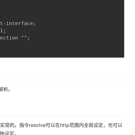
t-interface; 

1; 

ection ""; 

s解析。
来实现的。指令resolve可以在http范围内全局设定，也可以
面单独设定。