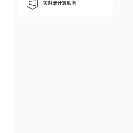
实时流计算服务
9336
?
ops_request_misc
=
%
257
B
%
2522
request
%
255
F