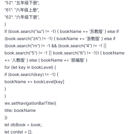
“52”: “五年级下册”,
“61”: “六年级上册”,
“62”: “六年级下册”,
}
if (book.search(“su”) != -1) { bookName += ‘苏教版’ } else if
(book.search(“zh”) != -1) { bookName += ‘浙教版’ } else if
(book.search(“rn”) != -1 && (book.search(“4”) != -1 ||
book.search(“5”) != -1 || book.search(“6”) != -1)) { bookName
+= ‘人教版’ } else { bookName += ‘部编版’ }
for (let key in bookLevel) {
if (book.search(key) != -1) {
bookName += bookLevel[key]
}
}
wx.setNavigationBarTitle({
title: bookName
})
let dbBook = book;
let conlist = [];