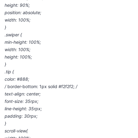
height: 90%;
position: absolute;
width: 100%;
}
.swiper {
min-height: 100%;
width: 100%;
height: 100%;
}
.tip {
color: #888;
/
border-bottom: 1px solid #f2f2f2;
/
text-align: center;
font-size: 35rpx;
line-height: 35rpx;
padding: 30rpx;
}
scroll-view{