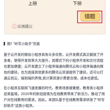
我
注
的
开
的
Programs
发
支
者
持
学
▍图1 “听写小助手”页面
我
堂
基于云开发的微信小程序具有众多优势，云开发模式真正解放了开
发者，使得开发效率大大提升，其模式下的小程序开发和交付流程
的
我
我
也更加便捷；云开发建立了小程序端通向腾讯云和小程序端通向微
信的捷径，也为连接其他更多的腾讯云资源提供了捷径，还可以打
技
的
的
我
通云到云、端到端的界限,其计算资源计费更合理，成本也更低。
在小程序互联网飞速发展的时代，教育场景被重塑，教育类小程序
术
云
课
的
我
迎来猛增。2020年的新冠疫情为在线教育带来了新活力，推动了用
户对在线教育的需求。因此，本团队基于在线教育需求研发了“听写
支
声
程
认
的
我
好助手”这款小程序。