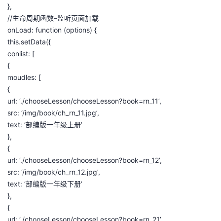
},
//生命周期函数–监听页面加载
onLoad: function (options) {
this.setData({
conlist: [
{
moudles: [
{
url: ‘./chooseLesson/chooseLesson?book=rn_11’,
src: ‘/img/book/ch_rn_11.jpg’,
text: ‘部编版一年级上册’
},
{
url: ‘./chooseLesson/chooseLesson?book=rn_12’,
src: ‘/img/book/ch_rn_12.jpg’,
text: ‘部编版一年级下册’
},
{
url: ‘./chooseLesson/chooseLesson?book=rn_21’,