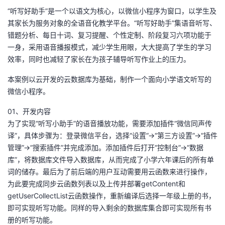
持
建
证
实
的
“听写好助手”是一个以语文为核心，以微信小程序为窗口，以学生及
其家长为服务对象的全语音化教学平台。“听写好助手”集语音听写、
议
验
收
错题分析、每日十词、复习提醒、个性定制、阶段复习六项功能于
一身，采用语音播报模式，减少学生用眼，大大提高了学生的学习
藏
效率，同时也减轻了家长在为孩子辅导听写作业上的压力。
本案例以云开发的云数据库为基础，制作一个面向小学语文听写的
微信小程序。
01、开发内容
为了实现“听写小助手”的语音播放功能，需要添加插件“微信同声传
译”，具体步骤为：登录微信平台，选择“设置”→“第三方设置”→“插件
管理”→“搜索插件”并完成添加。添加插件后打开“控制台”→“数据
库”，将数据库文件导入数据库，从而完成了小学六年课后的所有单
词的储存。最后为了前后端的用户互动需要用云函数来进行操作，
为此要完成同步云函数列表以及上传并部署getContent和
getUserCollectList云函数操作，重新编译后选择一年级上册的书，
即可实现听写功能。同样的导入剩余的数据库集合即可实现所有书
册的听写功能。