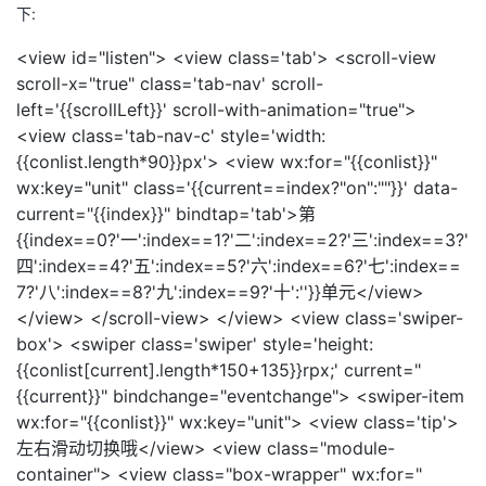
下:
<view id="listen"> <view class='tab'> <scroll-view
scroll-x="true" class='tab-nav' scroll-
left='{{scrollLeft}}' scroll-with-animation="true">
<view class='tab-nav-c' style='width:
{{conlist.length*90}}px'> <view wx:for="{{conlist}}"
wx:key="unit" class='{{current==index?"on":""}}' data-
current="{{index}}" bindtap='tab'>第
{{index==0?'一':index==1?'二':index==2?'三':index==3?'
四':index==4?'五':index==5?'六':index==6?'七':index==
7?'八':index==8?'九':index==9?'十':''}}单元</view>
</view> </scroll-view> </view> <view class='swiper-
box'> <swiper class='swiper' style='height:
{{conlist[current].length*150+135}}rpx;' current="
{{current}}" bindchange="eventchange"> <swiper-item
wx:for="{{conlist}}" wx:key="unit"> <view class='tip'>
左右滑动切换哦</view> <view class="module-
container"> <view class="box-wrapper" wx:for="