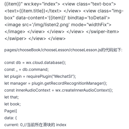
{{item}}" wx:key="index"> <view class="text-box">
<text>{{item.title}}</text> </view> <view class="img-
box" data-content='{{item}}' bindtap='toDetail'>
<image src='/img/listen2.png' mode="widthFix">
</image> </view> </view> </view> </swiper-item>
</swiper> </view> </view>
pages/chooseBook/chooseLesson/chooseLesson.js的代码如下:
const db = wx.cloud.database();
const _ = db.command;
let plugin = requirePlugin(“WechatSI”);
let manager = plugin.getRecordRecognitionManager();
const innerAudioContext = wx.createInnerAudioContext();
let that;
let book;
Page({
data: {
current: 0,//当前所在滑块的 index