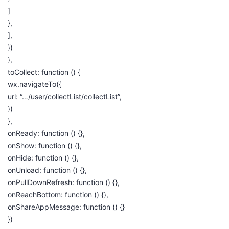
]
},
],
})
},
toCollect: function () {
wx.navigateTo({
url: “…/user/collectList/collectList”,
})
},
onReady: function () {},
onShow: function () {},
onHide: function () {},
onUnload: function () {},
onPullDownRefresh: function () {},
onReachBottom: function () {},
onShareAppMessage: function () {}
})