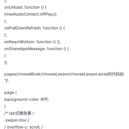
},
onUnload: function () {
innerAudioContext.offPlay();
},
onPullDownRefresh: function () {
},
onReachBottom: function () {},
onShareAppMessage: function () {
}
})
pages/chooseBook/chooseLesson/chooseLesson.wxss的代码如
下:
page {
background-color: #fff;
}
/* tab切换效果
/
.swiper-box {
/
overflow-y: scroll;
/