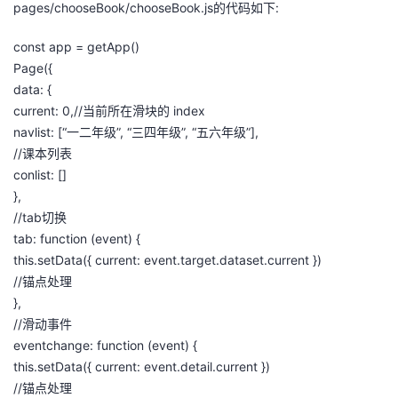
pages/chooseBook/chooseBook.js的代码如下:
const app = getApp()
Page({
data: {
current: 0,//当前所在滑块的 index
navlist: [“一二年级”, “三四年级”, “五六年级”],
//课本列表
conlist: []
},
//tab切换
tab: function (event) {
this.setData({ current: event.target.dataset.current })
//锚点处理
},
//滑动事件
eventchange: function (event) {
this.setData({ current: event.detail.current })
//锚点处理