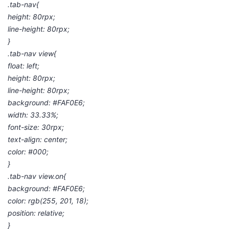
.tab-nav{
height: 80rpx;
line-height: 80rpx;
}
.tab-nav view{
float: left;
height: 80rpx;
line-height: 80rpx;
background: #FAF0E6;
width: 33.33%;
font-size: 30rpx;
text-align: center;
color: #000;
}
.tab-nav view.on{
background: #FAF0E6;
color: rgb(255, 201, 18);
position: relative;
}