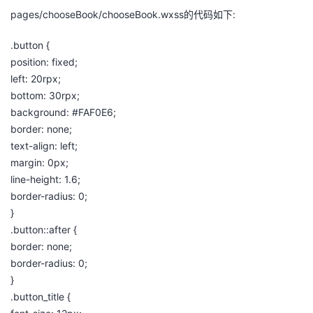
pages/chooseBook/chooseBook.wxss的代码如下:
.button {
position: fixed;
left: 20rpx;
bottom: 30rpx;
background: #FAF0E6;
border: none;
text-align: left;
margin: 0px;
line-height: 1.6;
border-radius: 0;
}
.button::after {
border: none;
border-radius: 0;
}
.button_title {