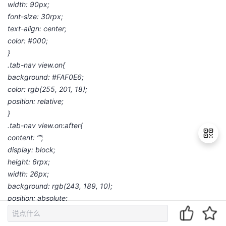
width: 90px;
font-size: 30rpx;
text-align: center;
color: #000;
}
.tab-nav view.on{
background: #FAF0E6;
color: rgb(255, 201, 18);
position: relative;
}
.tab-nav view.on:after{
content: “”;
display: block;
height: 6rpx;
退
width: 26px;
出
background: rgb(243, 189, 10);
登
position: absolute;
录
bottom: 2px;
left: 32px;