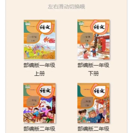
者
我
的
我
博
的
我
客
论
的
我
坛
圈
的
我
子
直
的
我
我
播
活
的
我
动
关
的