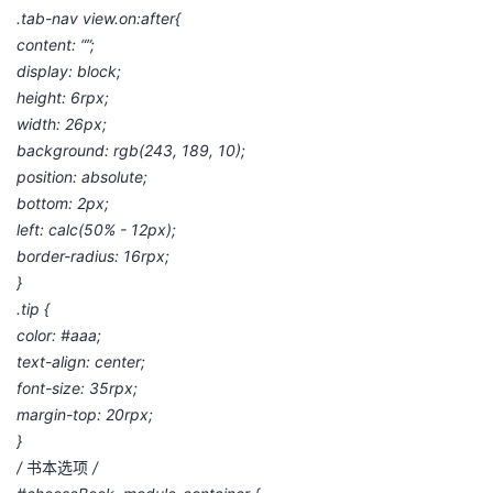
.tab-nav view.on:after{
content: “”;
display: block;
height: 6rpx;
width: 26px;
background: rgb(243, 189, 10);
position: absolute;
bottom: 2px;
left: calc(50% - 12px);
border-radius: 16rpx;
}
.tip {
color: #aaa;
text-align: center;
font-size: 35rpx;
margin-top: 20rpx;
}
/
书本选项
/