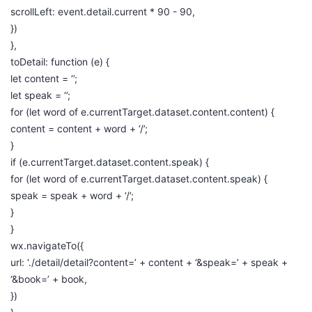
scrollLeft: event.detail.current * 90 - 90,
})
},
toDetail: function (e) {
let content = ‘’;
let speak = ‘’;
for (let word of e.currentTarget.dataset.content.content) {
content = content + word + ‘/’;
}
if (e.currentTarget.dataset.content.speak) {
for (let word of e.currentTarget.dataset.content.speak) {
speak = speak + word + ‘/’;
}
}
wx.navigateTo({
url: ‘./detail/detail?content=’ + content + ‘&speak=’ + speak +
‘&book=’ + book,
})