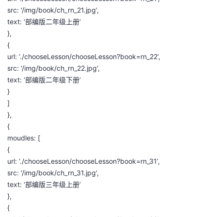
src: ‘/img/book/ch_rn_21.jpg’,
text: ‘部编版二年级上册’
},
{
url: ‘./chooseLesson/chooseLesson?book=rn_22’,
src: ‘/img/book/ch_rn_22.jpg’,
text: ‘部编版二年级下册’
}
]
},
{
moudles: [
{
url: ‘./chooseLesson/chooseLesson?book=rn_31’,
src: ‘/img/book/ch_rn_31.jpg’,
text: ‘部编版三年级上册’
},
{