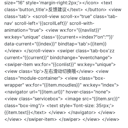
size="16" style='margin-right:2px;'></icon> <text
class='button_title'>反馈建议</text> </button> <view
class='tab'> <scroll-view scroll-x="true" class='tab-
nav' scroll-left='{{scrollLeft}}' scroll-with-
animation="true"> <view wx:for="{{navlist}}"
wx:key="unique" class='{{current==index?"on":""}}'
data-current="{{index}}" bindtap='tab'>{{item}}
</view> </scroll-view> <swiper class='tab-box'zz
current="{{current}}" bindchange="eventchange">
<swiper-item wx:for="{{conlist}}" wx:key="unique">
<view class='tip'>左右滑动切换哦</view> <view
class="module-container"> <view class="box-
wrapper" wx:for="{{item.moudles}}" wx:key="index">
<navigator url="{{item.url}}" hover-class="none">
<view class="servicebox"> <image src="{{item.src}}"
class="box-img"/> <text style='font-size: 35rpx;'>
{{item.text}}</text> </view> </navigator> </view>
</view> </swiper-item> </swiper> </view> </view>