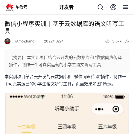
开发者
返
微信小程序实训｜基于云数据库的语文听写工
回
具
TiAmoZhang
2022/10/24
3.5k+
举
报
【摘要】 本实训项目结合云开发的云数据库和 “微信同声传译”
插件，制作一个可真实运营的小学生语文听写工具
个
本实训项目结合云开发的云数据库和 “微信同声传译”插件，制作一
个可真实运营的小学生语文听写工具，页面效果如图1所示。
我
人
的
主
开
页
发