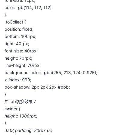
font-size: 12px;
color: rgb(114, 112, 112);
}
.toCollect {
position: fixed;
bottom: 100rpx;
right: 40rpx;
font-size: 40rpx;
height: 70rpx;
line-height: 70rpx;
background-color: rgba(255, 213, 124, 0.925);
z-index: 999;
box-shadow: 2px 2px 2px #bbb;
}
/* tab切换效果
/
swiper {
height: 1000rpx;
}
.tab{ padding: 20rpx 0;}