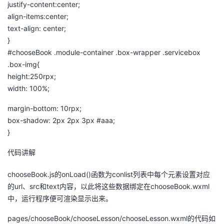
justify-content:center;
align-items:center;
text-align: center;
}
#chooseBook .module-container .box-wrapper .servicebox
.box-img{
height:250rpx;
width: 100%;
margin-bottom: 10rpx;
box-shadow: 2px 2px 3px #aaa;
}
代码讲解
chooseBook.js的onLoad()函数为conlist列表中每个元素设置对应
的url、src和text内容，以此将这些数据绑定在chooseBook.wxml
中，运行程序便可渲染显示出来。
pages/chooseBook/chooseLesson/chooseLesson.wxml的代码如