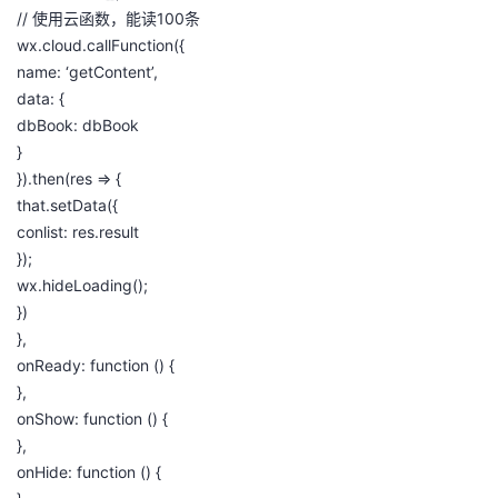
// 使用云函数，能读100条
wx.cloud.callFunction({
name: ‘getContent’,
data: {
dbBook: dbBook
}
}).then(res => {
that.setData({
conlist: res.result
});
wx.hideLoading();
})
},
onReady: function () {
},
onShow: function () {
},
onHide: function () {