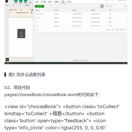
▍图5 同步云函数列表
02、项目代码
pages/chooseBook/chooseBook.wxml的代码如下:
<view id="chooseBook"> <button class='toCollect'
bindtap='toCollect' >错题</button> <button
class='button' open-type="feedback"> <icon
type="info_circle" color='rgba(255, 0, 0, 0.6)'