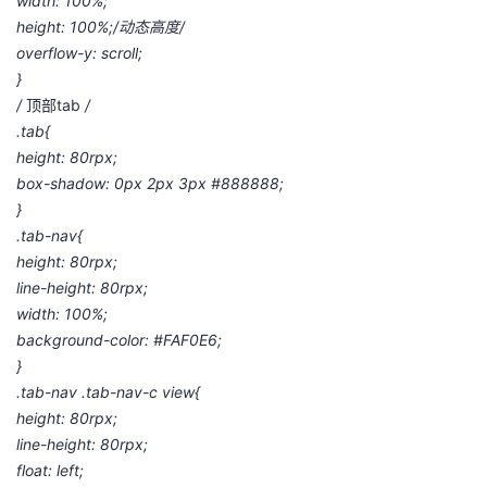
width: 100%;
height: 100%;/
动态高度
/
overflow-y: scroll;
}
/
顶部tab
/
.tab{
height: 80rpx;
box-shadow: 0px 2px 3px #888888;
}
.tab-nav{
height: 80rpx;
line-height: 80rpx;
width: 100%;
background-color: #FAF0E6;
}
.tab-nav .tab-nav-c view{
height: 80rpx;
line-height: 80rpx;
float: left;