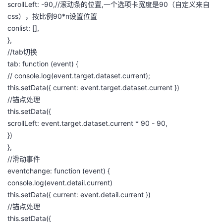
scrollLeft: -90,//滚动条的位置,一个选项卡宽度是90（自定义来自
css），按比例90*n设置位置
conlist: [],
},
//tab切换
tab: function (event) {
// console.log(event.target.dataset.current);
this.setData({ current: event.target.dataset.current })
//锚点处理
this.setData({
scrollLeft: event.target.dataset.current * 90 - 90,
})
},
//滑动事件
eventchange: function (event) {
console.log(event.detail.current)
this.setData({ current: event.detail.current })
//锚点处理
this.setData({