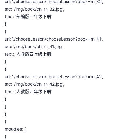
url: ‘./chooseLesson/chooseLesson?book=rn_32’,
src: ‘/img/book/ch_rn_32.jpg’,
text: ‘部编版三年级下册’
},
{
url: ‘./chooseLesson/chooseLesson?book=rn_41’,
src: ‘/img/book/ch_rn_41.jpg’,
text: ‘人教版四年级上册’
},
{
url: ‘./chooseLesson/chooseLesson?book=rn_42’,
src: ‘/img/book/ch_rn_42.jpg’,
text: ‘人教版四年级下册’
}
]
},
{
moudles: [
{