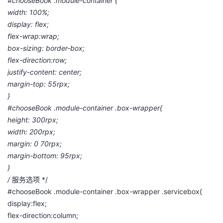
#chooseBook .module-container {
width: 100%;
display: flex;
flex-wrap:wrap;
box-sizing: border-box;
flex-direction:row;
justify-content: center;
margin-top: 55rpx;
}
#chooseBook .module-container .box-wrapper{
height: 300rpx;
width: 200rpx;
margin: 0 70rpx;
margin-bottom: 95rpx;
}
/
服务选项 */
#chooseBook .module-container .box-wrapper .servicebox{
display:flex;
flex-direction:column;