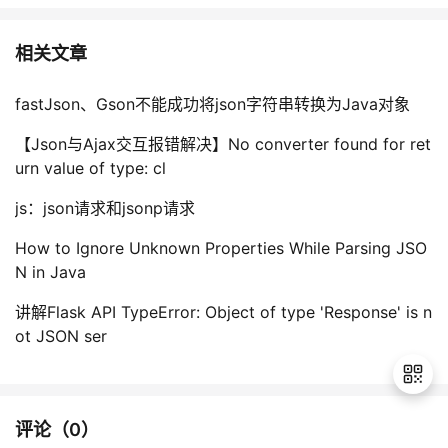
持
建
证
实
的
相关文章
议
验
收
fastJson、Gson不能成功将json字符串转换为Java对象
藏
【Json与Ajax交互报错解决】No converter found for ret
urn value of type: cl
js：json请求和jsonp请求
How to Ignore Unknown Properties While Parsing JSO
N in Java
讲解Flask API TypeError: Object of type 'Response' is n
ot JSON ser
评论（
0
）