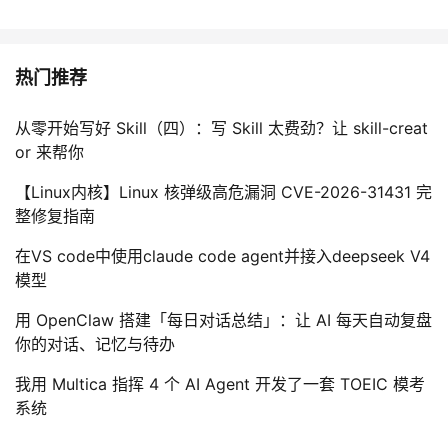
我
注
的
开
的
Programs
发
热门推荐
支
者
从零开始写好 Skill（四）：写 Skill 太费劲？让 skill-creat
or 来帮你
持
学
【Linux内核】Linux 核弹级高危漏洞 CVE-2026-31431 完
整修复指南
我
堂
在VS code中使用claude code agent并接入deepseek V4
的
我
我
模型
技
的
的
我
用 OpenClaw 搭建「每日对话总结」：让 AI 每天自动复盘
你的对话、记忆与待办
术
云
课
的
我
我用 Multica 指挥 4 个 AI Agent 开发了一套 TOEIC 模考
系统
支
声
程
认
的
我