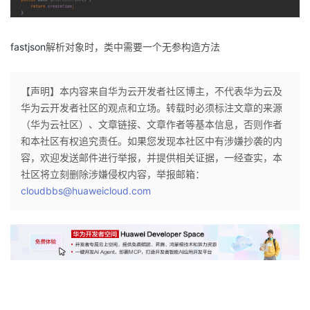
者
fastjson
解析对象时，类中需要一个无参构造方法
我
的
我
【声明】本内容来自华为云开发者社区博主，不代表华为云及
华为云开发者社区的观点和立场。转载时必须标注文章的来源
博
的
我
（华为云社区）、文章链接、文章作者等基本信息，否则作者
和本社区有权追究责任。如果您发现本社区中有涉嫌抄袭的内
客
论
的
我
容，欢迎发送邮件进行举报，并提供相关证据，一经查实，本
社区将立刻删除涉嫌侵权内容，举报邮箱：
坛
圈
的
我
cloudbbs@huaweicloud.com
子
直
的
我
我
播
活
的
我
动
关
的