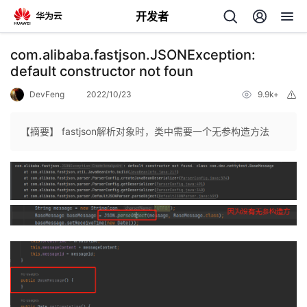
开发者
返
com.alibaba.fastjson.JSONException:
回
default constructor not foun
DevFeng
2022/10/23
9.9k+
举
报
【摘要】 fastjson解析对象时，类中需要一个无参构造方法
个
我
人
的
主
开
页
发