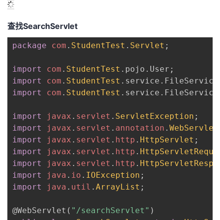
查找SearchServlet
package
com
.
StudentTest
.
Servlet
;
import
com
.
StudentTest
.
pojo
.
User
;
import
com
.
StudentTest
.
service
.
FileService
import
com
.
StudentTest
.
service
.
FileService
import
javax
.
servlet
.
ServletException
;
import
javax
.
servlet
.
annotation
.
WebServlet
import
javax
.
servlet
.
http
.
HttpServlet
;
import
javax
.
servlet
.
http
.
HttpServletReque
import
javax
.
servlet
.
http
.
HttpServletRespo
import
java
.
io
.
IOException
;
import
java
.
util
.
ArrayList
;
@WebServlet
(
"/searchServlet"
)