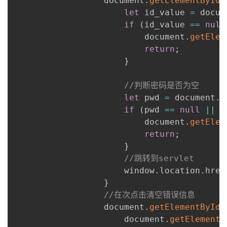
                  document
.
getElementById
(
let
 id_value 
=
 docum
if
(
id_value 
==
null
                          document
.
getElem
return
;
}
//判断密码是否为空
let
 pwd 
=
 document
.
g
if
(
pwd 
==
null
||
 p
                          document
.
getElem
return
;
}
//跳转到servlet
                      window
.
location
.
href
}
//在次点击清空错误信息
                  document
.
getElementById
(
                      document
.
getElementB