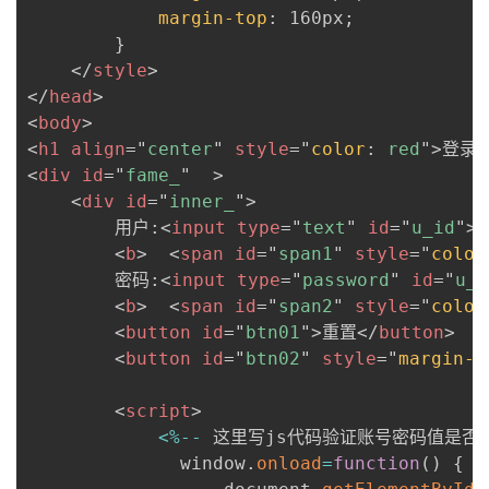
margin-top
:
 160px
;
}
</
style
>
</
head
>
<
body
>
<
h1
align
=
"
center
"
style
=
"
color
:
 red
"
>
登录
<
div
id
=
"
fame_
"
>
<
div
id
=
"
inner_
"
>
        用户:
<
input
type
=
"
text
"
id
=
"
u_id
"
>
<
b
>
<
span
id
=
"
span1
"
style
=
"
color
        密码:
<
input
type
=
"
password
"
id
=
"
u_p
<
b
>
<
span
id
=
"
span2
"
style
=
"
color
<
button
id
=
"
btn01
"
>
重置
</
button
>
<
button
id
=
"
btn02
"
style
=
"
margin-l
<
script
>
<
%
--
 这里写js代码验证账号密码值是否
              window
.
onload
=
function
(
)
{