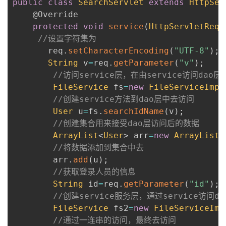
public
class
SearchServlet
extends
HttpSer
@Override
protected
void
service
(
HttpServletRequ
//设置字符集为
       req
.
setCharacterEncoding
(
"UTF-8"
)
;
String
 v
=
req
.
getParameter
(
"v"
)
;
//访问service层，在由service访问dao层
FileService
 fs
=
new
FileServiceImpl
//创建service方法到dao层中去访问
User
 u
=
fs
.
searchIdName
(
v
)
;
//创建集合用来接受dao层访问后的数据
ArrayList
<
User
>
 arr
=
new
ArrayList
<
//将数据添加到集合中去
        arr
.
add
(
u
)
;
//获取登录人员的信息
String
 id
=
req
.
getParameter
(
"id"
)
;
//创建service服务层，通过service访问do
FileService
 fs2
=
new
FileServiceImp
//通过一连串的访问，最终去访问