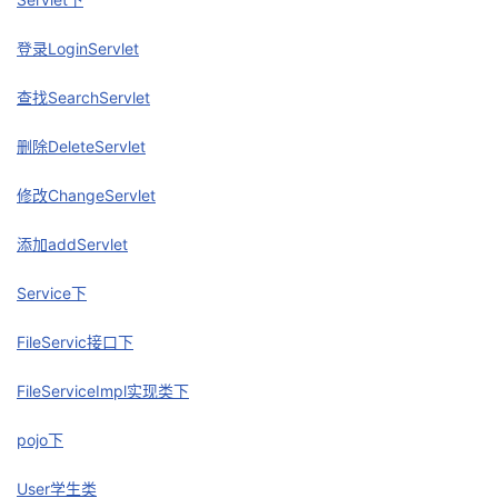
议
注
验
收
登录LoginServlet
藏
查找SearchServlet
删除DeleteServlet
修改ChangeServlet
添加addServlet
Service下
FileServic接口下
FileServiceImpl实现类下
pojo下
User学生类