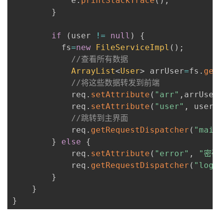
            e
.
printStackTrace
(
)
;
}
if
(
user 
!=
null
)
{
          fs
=
new
FileServiceImpl
(
)
;
//查看所有数据
ArrayList
<
User
>
 arrUser
=
fs
.
get
//将这些数据转发到前端
            req
.
setAttribute
(
"arr"
,
arrUser
            req
.
setAttribute
(
"user"
,
 user
)
//跳转到主界面
            req
.
getRequestDispatcher
(
"main
}
else
{
            req
.
setAttribute
(
"error"
,
"密码
            req
.
getRequestDispatcher
(
"logi
}
}
}