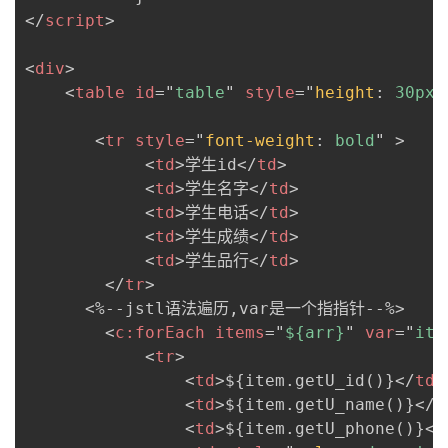
</
script
>
<
div
>
<
table
id
=
"
table
"
style
=
"
height
:
 30px
;
<
tr
style
=
"
font-weight
:
 bold
"
>
<
td
>
学生id
</
td
>
<
td
>
学生名字
</
td
>
<
td
>
学生电话
</
td
>
<
td
>
学生成绩
</
td
>
<
td
>
学生品行
</
td
>
</
tr
>
      <%--jstl语法遍历,var是一个指指针--%>

<
c:
forEach
items
=
"
${arr}
"
var
=
"
ite
<
tr
>
<
td
>
${item.getU_id()}
</
td
>
<
td
>
${item.getU_name()}
</
t
<
td
>
${item.getU_phone()}
</