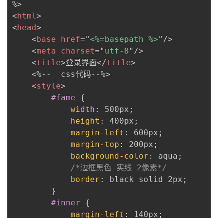
<
html
>
<
head
>
<
base
href
=
"
<%=basepath %>
"
/>
<
meta
charset
=
"
utf-8
"
/>
<
title
>
登录界面
</
title
>
    <%--  css代码--%>

<
style
>
#fame_
{
width
:
 500px
;
height
:
 400px
;
margin-left
:
 600px
;
margin-top
:
 200px
;
background-color
:
 aqua
;
/*边框黑色 实线 2像素*/
border
:
 black solid 2px
;
}
#inner_
{
margin-left
:
 140px
;