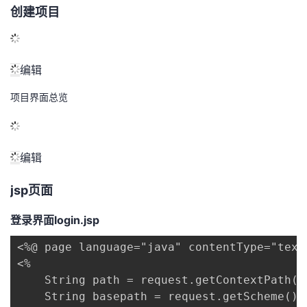
创建项目
编辑
项目界面总览
编辑
jsp页面
登录界面login.jsp
<%@ page language="java" contentType="text
<%

    String path = request.getContextPath();
    String basepath = request.getScheme() 