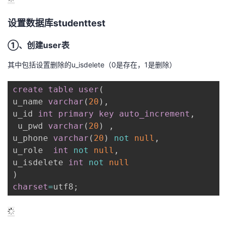
设置数据库studenttest
①、创建user表
其中包括设置删除的u_isdelete（0是存在，1是删除）
create
table
user
(
u_name 
varchar
(
20
)
,
u_id 
int
primary
key
auto_increment
,
 u_pwd 
varchar
(
20
)
,
u_phone 
varchar
(
20
)
not
null
,
u_role  
int
not
null
,
u_isdelete 
int
not
null
)
charset
=
utf8
;