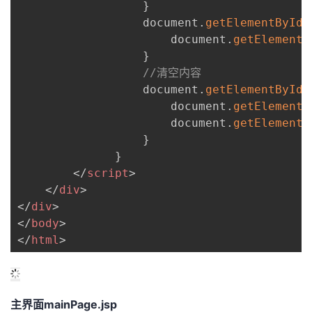
}
                  document
.
getElementById
(
                      document
.
getElementB
}
//清空内容
                  document
.
getElementById
(
                      document
.
getElementB
                      document
.
getElementB
}
}
</
script
>
</
div
>
</
div
>
</
body
>
</
html
>
主界面mainPage.jsp