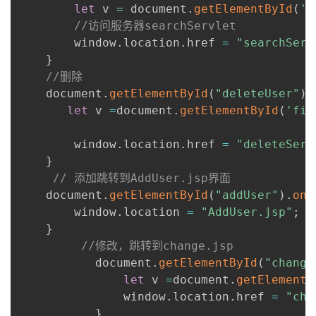
let
 v 
=
 document
.
getElementById
(
'f
//访问服务器searchServlet
        window
.
location
.
href 
=
"searchServ
}
//删除
    document
.
getElementById
(
"deleteUser"
)
.
let
 v 
=
document
.
getElementById
(
'fil
        window
.
location
.
href 
=
"deleteServ
}
// 添加跳转到AddUser.jsp界面
    document
.
getElementById
(
"addUser"
)
.
onc
        window
.
location 
=
"AddUser.jsp"
;
}
//修改，跳转到change.jsp
           document
.
getElementById
(
"change
let
 v 
=
document
.
getElementB
               window
.
location
.
href 
=
"cha
}