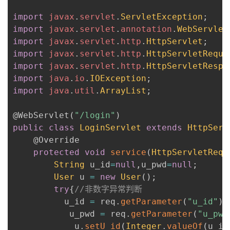
import
javax
.
servlet
.
ServletException
;
import
javax
.
servlet
.
annotation
.
WebServlet
import
javax
.
servlet
.
http
.
HttpServlet
;
import
javax
.
servlet
.
http
.
HttpServletReque
import
javax
.
servlet
.
http
.
HttpServletRespo
import
java
.
io
.
IOException
;
import
java
.
util
.
ArrayList
;
@WebServlet
(
"/login"
)
public
class
LoginServlet
extends
HttpServ
@Override
protected
void
service
(
HttpServletRequ
String
 u_id
=
null
,
u_pwd
=
null
;
User
 u 
=
new
User
(
)
;
try
{
//非数字异常判断
          u_id 
=
 req
.
getParameter
(
"u_id"
)
;
           u_pwd 
=
 req
.
getParameter
(
"u_pwd
            u
.
setU_id
(
Integer
.
valueOf
(
u_id