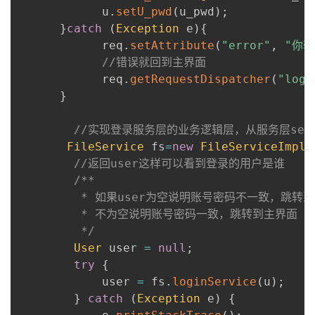
            u
.
setU_pwd
(
u_pwd
)
;
}
catch
(
Exception
 e
)
{
            req
.
setAttribute
(
"error"
,
"你
//错误就回到主界面
            req
.
getRequestDispatcher
(
"logi
}
//实现登录服务层的业务逻辑层，从服务层serv
FileService
 fs
=
new
FileServiceImpl
(
//返回user这样可以看到登录的用户是谁
/**

         * 如果user为空说明账号密码不一致，跳转到
         * 不为空说明账号密码一致，跳转到主界面

         */
User
 user 
=
null
;
try
{
            user 
=
 fs
.
loginService
(
u
)
;
}
catch
(
Exception
 e
)
{