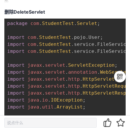
删除DeleteServlet
package
com
.
StudentTest
.
Servlet
;
import
com
.
StudentTest
.
pojo
.
User
;
import
com
.
StudentTest
.
service
.
FileService
import
com
.
StudentTest
.
service
.
FileService
import
javax
.
servlet
.
ServletException
;
import
javax
.
servlet
.
annotation
.
WebServlet
import
javax
.
servlet
.
http
.
HttpServlet
;
import
javax
.
servlet
.
http
.
HttpServletReque
import
javax
.
servlet
.
http
.
HttpServletRespo
import
java
.
io
.
IOException
;
退
出
import
java
.
util
.
ArrayList
;
登
录
@WebServlet
(
"/deleteServlet"
)
public
class
DeleteServlet
extends
HttpSe