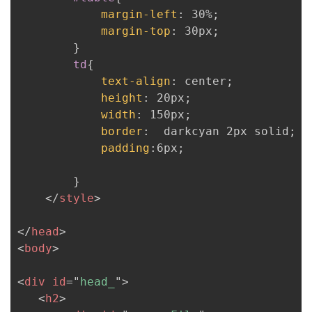
margin-left
:
 30%
;
margin-top
:
 30px
;
}
td
{
text-align
:
 center
;
height
:
 20px
;
width
:
 150px
;
border
:
  darkcyan 2px solid
;
padding
:
6px
;
}
</
style
>
</
head
>
<
body
>
<
div
id
=
"
head_
"
>
<
h2
>