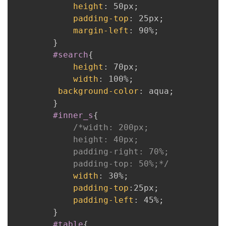
height
:
 50px
;
padding-top
:
 25px
;
margin-left
:
 90%
;
}
#search
{
height
:
 70px
;
width
:
 100%
;
background-color
:
 aqua
;
}
#inner_s
{
/*width: 200px;

            height: 40px;

            padding-right: 70%;

            padding-top: 50%;*/
width
:
 30%
;
padding-top
:
25px
;
padding-left
:
 45%
;
}
#table
{