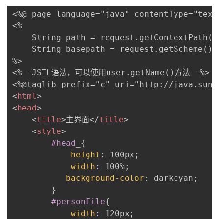
<%@ page language="java" contentType="text
<%

    String path = request.getContextPath();
    String basepath = request.getScheme() 
%>

<%--JSTL语法，可以使用user.getName()方法--%>

<
html
>
<
head
>
<
title
>
主界面
</
title
>
<
style
>
#head_
{
height
:
 100px
;
width
:
 100%
;
background-color
:
 darkcyan
;
}
#personFile
{
width
:
 120px
;