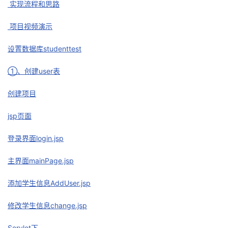
实现流程和思路
的
Programs
发
者
项目视频演示
支
者
我
设置数据库studenttest
持
学
的
我
①、创建user表
我
堂
博
的
我
创建项目
的
我
jsp页面
客
论
的
我
我
登录界面login.jsp
技
的
坛
圈
的
我
的
我
主界面mainPage.jsp
术
云
子
直
的
我
课
的
我
添加学生信息AddUser.jsp
支
声
播
活
的
程
认
的
我
修改学生信息change.jsp
持
建
动
关
证
实
的
Servlet下