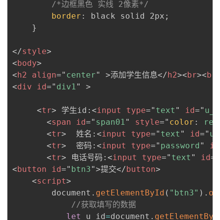
/*边框黑色 实线 2像素*/
border
:
 black solid 2px
;
}
</
style
>
<
body
>
<
h2
align
=
"
center
"
>
添加学生信息
</
h2
>
<
br
>
<
br
<
div
id
=
"
div1
"
>
<
tr
>
 学生id:
<
input
type
=
"
text
"
id
=
"
u_i
<
span
id
=
"
span01
"
style
=
"
color
:
 red
<
tr
>
  姓名:
<
input
type
=
"
text
"
id
=
"
u_
<
tr
>
  密码:
<
input
type
=
"
password
"
id
<
tr
>
 电话号码:
<
input
type
=
"
text
"
id
=
<
button
id
=
"
btn3
"
>
提交
</
button
>
<
script
>
        document
.
getElementById
(
"btn3"
)
.
on
//获取填写的数据
let
 u_id
=
document
.
getElementByI