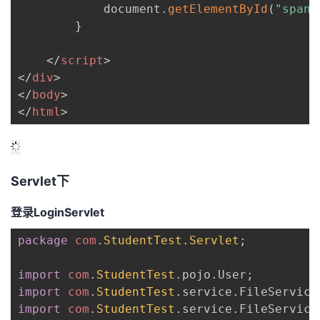
            document
.
getElementById
(
"span0
}
</
script
>
</
div
>
</
body
>
</
html
>
Servlet下
登录LoginServlet
package
com
.
StudentTest
.
Servlet
;
import
com
.
StudentTest
.
pojo
.
User
;
import
com
.
StudentTest
.
service
.
FileService
import
com
.
StudentTest
.
service
.
FileService