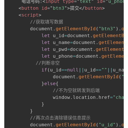
     电话号码:
<
input
type
=
"
text
"
id
=
"
u_phon
<
button
id
=
"
btn3
"
>
提交
</
button
>
<
script
>
//获取填写数据
        document
.
getElementById
(
"btn3"
)
.
on
let
 u_id
=
document
.
getElementBy
let
 u_name
=
document
.
getElement
let
 u_pwd
=
document
.
getElementB
let
 u_phone
=
document
.
getElemen
//判断非空
if
(
u_id
==
null
||
u_id
==
""
||
u_nam
                document
.
getElementById
(
"s
}
else
{
//不为空就转发到后端
                window
.
location
.
href
=
"chan
}
}
//再次点击清除错误信息提示
        document
.
getElementById
(
"u_id"
)
.
on