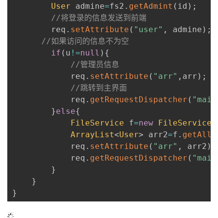
User
 admine
=
fs2
.
getAdmint
(
id
)
;
//将登录的信息发送到前端
        req
.
setAttribute
(
"user"
,
 admine
)
;
//如果访问的信息不为空
if
(
u
!=
null
)
{
//管理员信息
            req
.
setAttribute
(
"arr"
,
arr
)
;
//跳转到主界面
            req
.
getRequestDispatcher
(
"main
}
else
{
FileService
 f
=
new
FileServiceI
ArrayList
<
User
>
 arr2
=
f
.
getAllS
            req
.
setAttribute
(
"arr"
,
 arr2
)
;
            req
.
getRequestDispatcher
(
"main
}
}
}