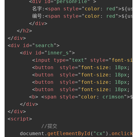
<
div
id
=
"
personFile
"
>
        名字:
<
span
style
=
"
color
:
 red
"
>
${use
        编号:
<
span
style
=
"
color
:
 red
"
>
${use
</
div
>
</
h2
>
</
div
>
<
div
id
=
"
search
"
>
<
div
id
=
"
inner_s
"
>
<
input
type
=
"
text
"
style
=
"
font-siz
<
button
style
=
"
font-size
:
 18px
;
h
<
button
style
=
"
font-size
:
 18px
;
h
<
button
style
=
"
font-size
:
 18px
;
h
<
button
style
=
"
font-size
:
 18px
;
h
<
b
>
<
span
style
=
"
color
:
 crimson
"
>
${
</
div
>
</
div
>
<
script
>
//提交
    document
.
getElementById
(
"cx"
)
.
onclick
=