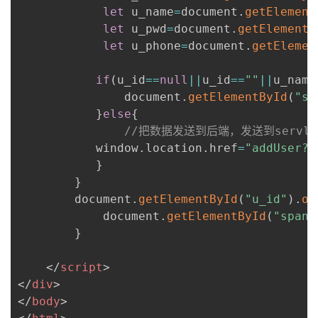
let
 u_name
=
document
.
getElement
let
 u_pwd
=
document
.
getElementB
let
 u_phone
=
document
.
getElemen
if
(
u_id
==
null
||
u_id
==
""
||
u_name
               document
.
getElementById
(
"sp
}
else
{
//把数据发送到后端，发送到servlet
           window
.
location
.
href
=
"addUser?u
}
}
        document
.
getElementById
(
"u_id"
)
.
on
            document
.
getElementById
(
"span0
}
</
script
>
</
div
>
</
body
>