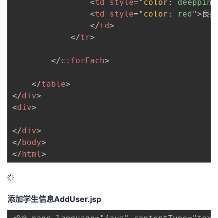
<
td
style
=
"
color
:
 deeppink
<
td
style
=
"
color
:
 red
"
>
良好
</
td
>
</
tr
>
</
c:
forEach
>
</
table
>
</
div
>
<
div
>
</
div
>
</
body
>
</
html
>
添加学生信息AddUser.jsp