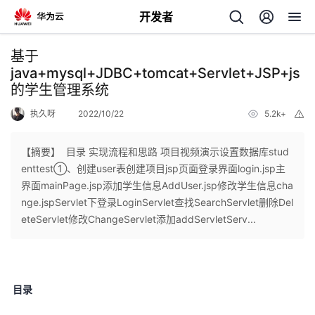
开发者
返
基于
回
java+mysql+JDBC+tomcat+Servlet+JSP+js
的学生管理系统
执久呀
2022/10/22
5.2k+
举
报
【摘要】 ​ 目录 实现流程和思路 项目视频演示设置数据库stud
个
enttest①、创建user表创建项目jsp页面登录界面login.jsp主
界面mainPage.jsp添加学生信息AddUser.jsp修改学生信息cha
我
人
nge.jspServlet下登录LoginServlet查找SearchServlet删除Del
eteServlet修改ChangeServlet添加addServletServ...
我
的
主
我
的
开
页
目录
我
的
开
发