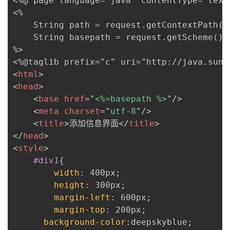
<%@ page language="java" contentType="text
<%

    String path = request.getContextPath();
    String basepath = request.getScheme() 
%>

<
html
>
<
head
>
<
base
href
=
"
<%=basepath %>
"
/>
<
meta
charset
=
"
utf-8
"
/>
<
title
>
添加信息界面
</
title
>
</
head
>
<
style
>
#div1
{
width
:
 400px
;
height
:
 300px
;
margin-left
:
 600px
;
margin-top
:
 200px
;
background-color
:
deepskyblue
;