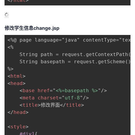
</
html
>
修改学生信息change.jsp
<%@ page language="java" contentType="text
<%

    String path = request.getContextPath();
    String basepath = request.getScheme() 
<
html
>
<
head
>
<
base
href
=
"
<%=basepath %>
"
/>
<
meta
charset
=
"
utf-8
"
/>
<
title
>
修改界面
</
title
>
</
head
>
<
style
>
#div1
{