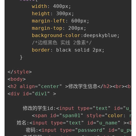
width
:
 400px
;
height
:
 300px
;
margin-left
:
 600px
;
margin-top
:
 200px
;
background-color
:
deepskyblue
;
/*边框黑色 实线 2像素*/
border
:
 black solid 2px
;
}
</
style
>
<
body
>
<
h2
align
=
"
center
"
>
修改学生信息
</
h2
>
<
br
>
<
br
<
div
id
=
"
div1
"
>
     修改的学生id:
<
input
type
=
"
text
"
id
=
"
u_i
<
span
id
=
"
span01
"
style
=
"
color
:
 re
   姓名:
<
input
type
=
"
text
"
id
=
"
u_name
"
>
<
br
      密码:
<
input
type
=
"
password
"
id
=
"
u_pwd