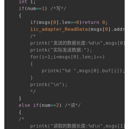
int
 i
;
if
(
num
==
1
)
/*写*/
{
if
(
msgs
[
0
]
.
len
==
0
)
return
0
;
iic_adapter_ReadData
(
msgs
[
0
]
.
addr
,
/*

		printk("发送的数据长度:%d\n",msgs[0].len-1);

		printk("实际发送数据:");

		for(i=1;i<msgs[0].len;i++)

		{

			printk("%d ",msgs[0].buf[i]);

		}

		printk("\n");

		*/
}
else
if
(
num
==
2
)
/*读*/
{
/*

		printk("读取的数据长度:%d\n",msgs[1].len);
