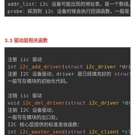
addr_list：i2c 设备可能出现的地址表，是一个数组。

probe：探测到 i2c 设备时候会执行回调函数，一般是 
3.3 驱动层相关函数
int
i2c_add_driver
(
struct
i2c_driver
*
driv
注册 I2C 设备驱动，driver 是已经填充好的 
struct
一般写在模块的初始化代码。

void
i2c_del_driver
(
struct
i2c_driver
*
dri
注销 I2C 设备驱动，

一般写在模块的出口处。

int
i2c_master_send
(
struct
i2c_client
*
cli