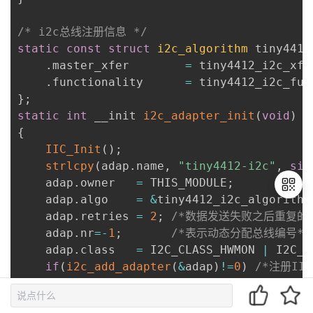
/* i2c总线注册信息 */
static
const
struct
i2c_algorithm
 tiny4412
.
master_xfer		
=
 tiny4412_i2c_xfe
.
functionality		
=
 tiny4412_i2c_fun
}
;
static
int
 __init 
i2c_adapter_init
(
void
)
{
IIC_Init
(
)
;
strlcpy
(
adap
.
name
,
"tiny4412-i2c"
,
siz
	adap
.
owner   
=
 THIS_MODULE
;
	adap
.
algo    
=
&
tiny4412_i2c_algorithm
	adap
.
retries 
=
2
;
/*数据发送失败之后重复的
	adap
.
nr
=
-
1
;
/*表示动态分配总线编号*/
退
	adap
.
class   
=
 I2C_CLASS_HWMON 
|
 I2C_C
出
if
(
i2c_add_adapter
(
&
adap
)
!=
0
)
/*注册I
登
{
录
printk
(
"适配器注册失败!\n"
)
;