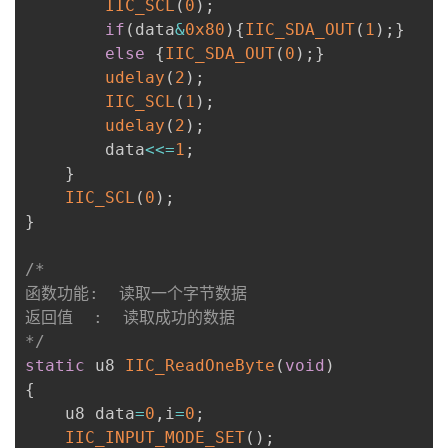
IIC_SCL
(
0
)
;
if
(
data
&
0x80
)
{
IIC_SDA_OUT
(
1
)
;
}
else
{
IIC_SDA_OUT
(
0
)
;
}
udelay
(
2
)
;
IIC_SCL
(
1
)
;
udelay
(
2
)
;
        data
<<=
1
;
}
IIC_SCL
(
0
)
;
}
/*

函数功能:  读取一个字节数据

返回值  :  读取成功的数据

*/
static
 u8 
IIC_ReadOneByte
(
void
)
{
    u8 data
=
0
,
i
=
0
;
IIC_INPUT_MODE_SET
(
)
;