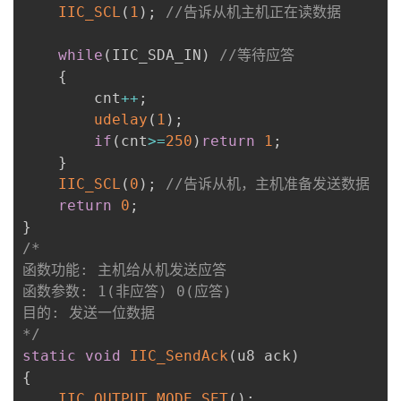
IIC_SCL
(
1
)
;
//告诉从机主机正在读数据
while
(
IIC_SDA_IN
)
//等待应答
{
        cnt
++
;
udelay
(
1
)
;
if
(
cnt
>=
250
)
return
1
;
}
IIC_SCL
(
0
)
;
//告诉从机，主机准备发送数据
return
0
;
}
/*

函数功能: 主机给从机发送应答

函数参数: 1(非应答) 0(应答)

目的: 发送一位数据

*/
static
void
IIC_SendAck
(
u8 ack
)
{
IIC_OUTPUT_MODE_SET
(
)
;