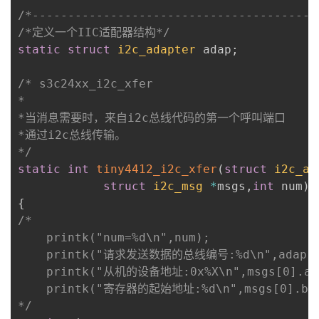
/*----------------------------------------
/*定义一个IIC适配器结构*/
static
struct
i2c_adapter
 adap
;
/* s3c24xx_i2c_xfer

*

*当消息需要时，来自i2c总线代码的第一个呼叫端口

*通过i2c总线传输。

*/
static
int
tiny4412_i2c_xfer
(
struct
i2c_ad
struct
i2c_msg
*
msgs
,
int
 num
)
{
/*

	printk("num=%d\n",num);

	printk("请求发送数据的总线编号:%d\n",adap->nr);

	printk("从机的设备地址:0x%X\n",msgs[0].addr);

	printk("寄存器的起始地址:%d\n",msgs[0].buf[0]);

*/