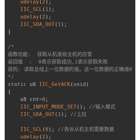
udelay
(
2
)
;
IIC_SCL
(
1
)
;
udelay
(
2
)
;
IIC_SDA_OUT
(
1
)
;
}
/*

函数功能:  获取从机发给主机的应答

返回值  :  0表示获取成功,1表示获取失败

目的: 读取总线上一位数据的值。这一位数据的正确值0

*/
static
 u8 
IIC_GetACK
(
void
)
{
    u8 cnt
=
0
;
IIC_INPUT_MODE_SET
(
)
;
//输入模式
IIC_SDA_OUT
(
1
)
;
//上拉
IIC_SCL
(
0
)
;
//告诉从机主机需要数据
udelay
(
2
)
;