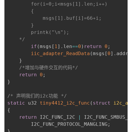
		for(i=0;i<msgs[1].len;i++)

		{

			msgs[1].buf[i]=66+i;

		}

		printk("\n");

	*/
if
(
msgs
[
1
]
.
len
==
0
)
return
0
;
iic_adapter_ReadData
(
msgs
[
0
]
.
addr
,
}
/*增加与硬件交互的代码*/
return
0
;
}
/* 声明我们的i2c功能 */
static
 u32 
tiny4412_i2c_func
(
struct
i2c_ad
{
return
 I2C_FUNC_I2C 
|
 I2C_FUNC_SMBUS_E
		I2C_FUNC_PROTOCOL_MANGLING
;
}