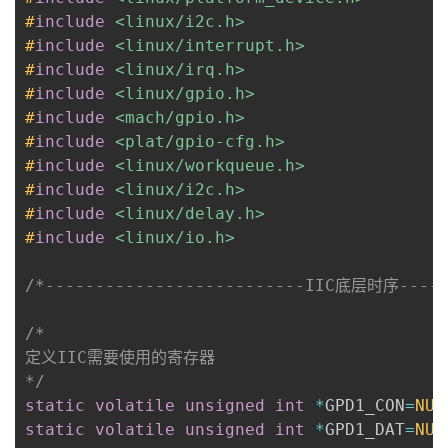
#
include
<linux/i2c.h>
#
include
<linux/interrupt.h>
#
include
<linux/irq.h>
#
include
<linux/gpio.h>
#
include
<mach/gpio.h>
#
include
<plat/gpio-cfg.h>
#
include
<linux/workqueue.h>
#
include
<linux/i2c.h>
#
include
<linux/delay.h>
#
include
<linux/io.h>
/*--------------------------IIC底层时序-----
/*

定义IIC需要使用的寄存器

*/
static
volatile
unsigned
int
*
GPD1_CON
=
NUL
static
volatile
unsigned
int
*
GPD1_DAT
=
NUL