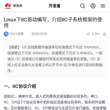
开发者
返
Linux下IIC驱动编写，介绍IIC子系统框架的使
回
用
DS小龙哥
2022/10/18
3.7k+
举
报
【摘要】 I2C总线数据传输速率在标准模式下可达 100kbit/s，
快速模式下可达 400kbit/s，高速模式下可达 3.4Mbit/s。一般
个
通过 I2C 总线接口可编程时钟来实现传输速率的调整。I2C 总
线上的主设备与从设备之间以字节(8 位)为单位进行双向的数据
我
人
传。
的
主
一、IIC协议介绍
开
页
说起IIC，搞单片机，嵌入式的那肯定是接触的比较多的。串口、
IIC、SPI这3个协议在单片机阶段应该是用比较多的，很多的外设模
发
块，芯片都是串口、IIC、SPI等协议与主控芯片进行通信，完成逻辑