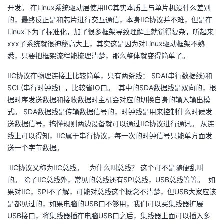
开发。 在Linux系统驱动层使用IIC其实本质上与单片机没什么差别
者
的，最终反正是和芯片进行交互通信，本身IIC协议并不难，但是在
Linux下为了标准化，加了很多框架导致理解上就觉得复杂，听起来
我
xxx子系统就很神秘高大上，其实这是因为对Linux驱动框架不熟
悉，只要把框架流程能梳理清楚，那么整体就变得简单了。
的
我
IIC协议在物理连接上比较简单，只有两条线： SDA(串行数据线)和
SCL(串行时钟线) ，比较省IO口。 其中的SDA数据线是双向的，根
博
的
我
据时序发送数据和接收数据时主机会对应的切换自身的输入输出模
式。 SDA数据线是传输数据信号的，时钟线是用来控制什么时候发
客
论
的
我
送数据信号，搞懂规则两边设备就可以通过IIC协议进行通讯。 从连
线上可以得知，IIC属于串行协议，每一次的时钟信号只能单方面发
坛
圈
的
我
送一个字节数据。
子
直
的
我
IIC协议又称为IIC总线。 为什么叫总线？ 这个可不是随便乱叫
的。 除了IIC总线外，常见的总线还有SPI总线，USB总线等等。 如
我
播
活
的
果对IIC，SPI不了解，可能对总线这个概念不清楚，但USB大家应该
是都见过的，如果电脑的USB口不够用，我们可以买集线器扩展
我
动
关
的
USB接口，将集线器插在电脑USB口之后，集线器上面可以插入多