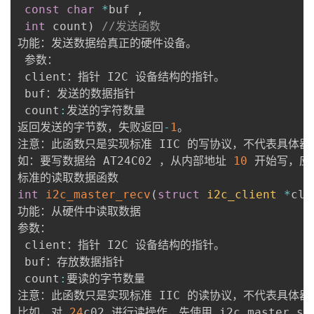
const
char
*
buf 
,
int
 count
)
//发送函数
功能：发送数据给真正的硬件设备。 

 参数：

 client：指针 I2C 设备结构的指针。 

 buf：发送的数据指针

 count
:
发送的字符数量

返回发送的字节数，失败返回
-
1
。

注意：此函数只是实现标准 IIC 的写协议，不代表具体器
如：要写数据给 AT24C02 ，从内部地址 
10
 开始写，应
int
i2c_master_recv
(
struct
i2c_client
*
cli
功能：从硬件中读取数据

参数：

 client：指针 I2C 设备结构的指针。 

 buf：存放数据指针

 count
:
要读的字节数量 

注意：此函数只是实现标准 IIC 的读协议，不代表具体器
比如，对 
24
c02 进行读操作，先使用 i2c_master_s