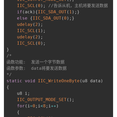
IIC_SCL
(
0
)
;
//告诉从机，主机将要发送数据
if
(
ack
)
{
IIC_SDA_OUT
(
1
)
;
}
else
{
IIC_SDA_OUT
(
0
)
;
}
udelay
(
2
)
;
IIC_SCL
(
1
)
;
udelay
(
2
)
;
IIC_SCL
(
0
)
;
}
/*

函数功能:  发送一个字节数据

函数参数:  data将要发送数据

*/
static
void
IIC_WriteOneByte
(
u8 data
)
{
    u8 i
;
IIC_OUTPUT_MODE_SET
(
)
;
for
(
i
=
0
;
i
<
8
;
i
++
)
{