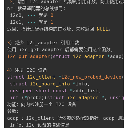
2
）增加 i2c_adapter 结构的引用计数，防止使用过程
nr：就是适配器的总线编号：

 i2c0
,
--
-
 就是 
0
 i2c1
,
--
-
 就是 
1
返回：指针适配器结构的首地址，失败返回 
NULL
。

3
）减少 i2c_adapter 引用计数

i2c_put_adapter
(
struct
i2c_adapter
*
adap
)
4
struct
i2c_client
*
i2c_new_probed_device
(
s
struct
i2c_board_info
*
info
,
unsigned
short
const
*
addr_list
,
int
(
*
probe
)
(
struct
i2c_adapter
*
,
unsign
功能：向内核注册一个 I2C 设备

参数： 

adap ：i2c_client 所依赖的适配器指针，adap 则通过 
 info：i2c 设备的描述信息
