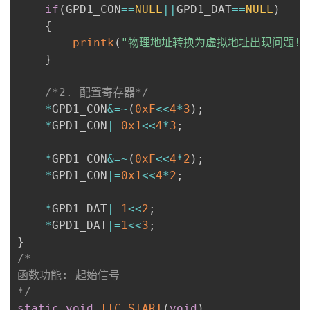
if
(
GPD1_CON
==
NULL
||
GPD1_DAT
==
NULL
)
{
printk
(
"物理地址转换为虚拟地址出现问题!\
}
/*2. 配置寄存器*/
*
GPD1_CON
&=
~
(
0xF
<<
4
*
3
)
;
*
GPD1_CON
|=
0x1
<<
4
*
3
;
*
GPD1_CON
&=
~
(
0xF
<<
4
*
2
)
;
*
GPD1_CON
|=
0x1
<<
4
*
2
;
*
GPD1_DAT
|=
1
<<
2
;
*
GPD1_DAT
|=
1
<<
3
;
}
/*

函数功能: 起始信号

*/
static
void
IIC_START
(
void
)