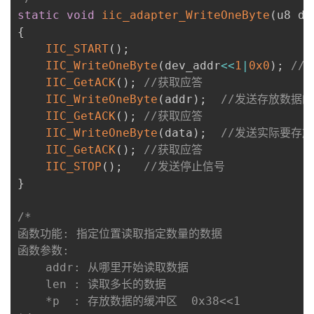
static
void
iic_adapter_WriteOneByte
(
u8 de
{
IIC_START
(
)
;
IIC_WriteOneByte
(
dev_addr
<<
1
|
0x0
)
;
//
IIC_GetACK
(
)
;
//获取应答
IIC_WriteOneByte
(
addr
)
;
//发送存放数据
IIC_GetACK
(
)
;
//获取应答
IIC_WriteOneByte
(
data
)
;
//发送实际要存
IIC_GetACK
(
)
;
//获取应答
IIC_STOP
(
)
;
//发送停止信号
}
/*

函数功能: 指定位置读取指定数量的数据

函数参数:

    addr: 从哪里开始读取数据

    len : 读取多长的数据

    *p  : 存放数据的缓冲区  0x38<<1
