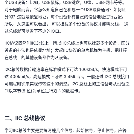
个USB设备：比如，USB鼠标，USB键盘，U盘，USB-网卡等等。
我
注
的
开
对于电脑而言，它怎么知道自己在和哪一个USB设备通讯？如何区
分的？这就是依靠地址，每个设备都有自己的设备地址进行匹配。
的
Programs
发
所以，从这里可以看出， 可以挂载多个设备的协议才能叫总线， 通
过总线就可以省下不少的IO口。
支
者
IIC协议既然叫IIC总线上，所以IIC总线上也可以挂载多个设备，区分
持
设备的办法也是依靠地址；发起IIC协议的单片机称为主机，把挂接
学
在总线上的其他设备都作为从设备。
我
堂
I2C总线数据传输速率在标准模式下可达 100kbit/s，快速模式下可
达 400kbit/s，高速模式下可达 3.4Mbit/s。一般通过 I2C 总线接口
的
我
我
可编程时钟来实现传输速率的调整。I2C 总线上的主设备与从设备之
间以字节(8 位)为单位进行双向的数据传。
技
的
的
我
术
云
课
的
我
二、IIC 总线协议
支
声
程
认
的
我
学习IIC总线主要是要搞清楚几个信号: 起始信号，停止信号，应答