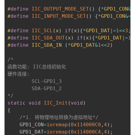
#
define
IIC_OUTPUT_MODE_SET
(
)
{
*
GPD1_CON
&=
#
define
IIC_INPUT_MODE_SET
(
)
{
*
GPD1_CON
&=
~
#
define
IIC_SCL
(
x
)
if
(
x
)
{
*
GPD1_DAT
|=
1
<<
3
;
}
#
define
IIC_SDA_OUT
(
x
)
if
(
x
)
{
*
GPD1_DAT
|=
1
<
#
define
IIC_SDA_IN
(
*
GPD1_DAT
&
1
<<
2
)
/*

函数功能: IIC总线初始化

硬件连接:

        SCL-GPD1_3

        SDA-GPD1_2

*/
static
void
IIC_Init
(
void
)
{
/*1. 将物理地址转换为虚拟地址*/
	GPD1_CON
=
ioremap
(
0x114000C0
,
4
)
;
	GPD1_DAT
=
ioremap
(
0x114000C4
,
4
)
;