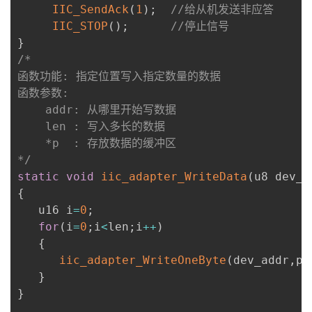
IIC_SendAck
(
1
)
;
//给从机发送非应答
IIC_STOP
(
)
;
//停止信号
}
/*

函数功能: 指定位置写入指定数量的数据

函数参数:

    addr: 从哪里开始写数据

    len : 写入多长的数据

    *p  : 存放数据的缓冲区

*/
static
void
iic_adapter_WriteData
(
u8 dev_a
{
   u16 i
=
0
;
for
(
i
=
0
;
i
<
len
;
i
++
)
{
iic_adapter_WriteOneByte
(
dev_addr
,
p
[
}
}