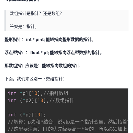
数组指针是指针？还是数组？
答案是：指针。
整形指针： int * pint; 能够指向整形数据的指针。
浮点型指针： float * pf; 能够指向浮点型数据的指针。
那数组指针应该是：能够指向数组的指针.
下面，我们来区别一下数组指针：
int
*
p1
[
10
]
;
//指针数组
int
(
*
p2
)
[
10
]
;
//数组指针
int
(
*
p
)
[
10
]
;
//解释：p先和*结合，说明p是一个指针变量，然后指着
//这里要注意：[]的优先级要高于*号的，所以必须加上（