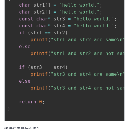
char
 str1
[
]
=
"hello world."
;
char
 str2
[
]
=
"hello world."
;
const
char
*
 str3 
=
"hello world."
;
const
char
*
 str4 
=
"hello world."
;
if
(
str1 
==
 str2
)
printf
(
"str1 and str2 are same\n"
)
else
printf
(
"str1 and str2 are not same
if
(
str3 
==
 str4
)
printf
(
"str3 and str4 are same\n"
)
else
printf
(
"str3 and str4 are not same
return
0
;
}
运行结果是什么呢？