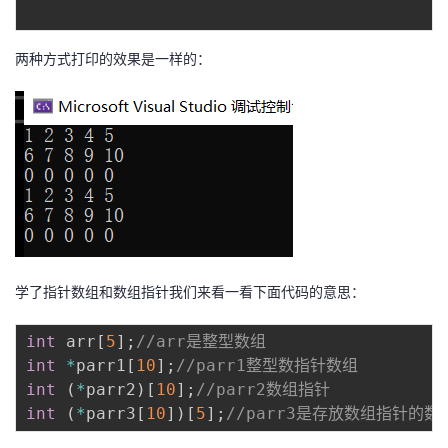
两种方式打印的效果是一样的：
学了指针数组和数组指针我们来看一看下面代码的意思：
int
 arr
[
5
]
;
//arr是整型数组
int
*
parr1
[
10
]
;
//parr1整型数指针数组
int
(
*
parr2
)
[
10
]
;
//parr2数组指针
int
(
*
parr3
[
10
]
)
[
5
]
;
//parr3是存放数组指针的数