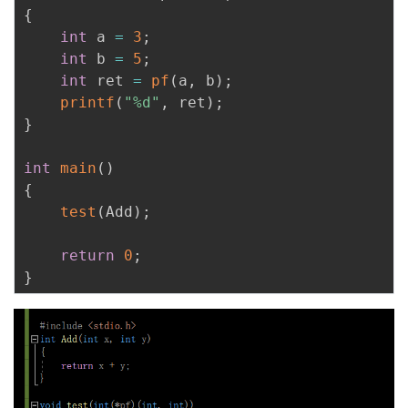
{
int
 a 
=
3
;
int
 b 
=
5
;
int
 ret 
=
pf
(
a
,
 b
)
;
printf
(
"%d"
,
 ret
)
;
}
int
main
(
)
{
test
(
Add
)
;
return
0
;
}