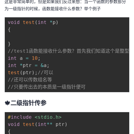
这是非常简单的，但是如果我们反过来想：当一个函数的参数部分
为一级指针的时候，函数能接收什么参数？举个例子
void
test
(
int
*
p
)
{
}
//test1函数能接收什么参数？首先我们知道这个是整型
int
 a 
=
10
;
int
*
ptr 
=
&
a
;
test
(
ptr
)
;
//可以
//还可以传数组名等
//只要传出去的本质是一级指针便可
🍁二级指针传参
#
include
<stdio.h>
void
test
(
int
*
*
 ptr
)
{