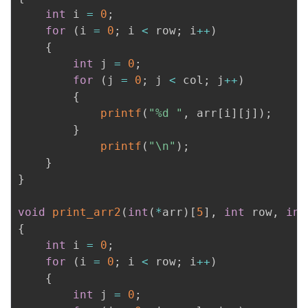
int
 i 
=
0
;
for
(
i 
=
0
;
 i 
<
 row
;
 i
++
)
{
int
 j 
=
0
;
for
(
j 
=
0
;
 j 
<
 col
;
 j
++
)
{
printf
(
"%d "
,
 arr
[
i
]
[
j
]
)
;
}
printf
(
"\n"
)
;
}
}
void
print_arr2
(
int
(
*
arr
)
[
5
]
,
int
 row
,
int
{
int
 i 
=
0
;
for
(
i 
=
0
;
 i 
<
 row
;
 i
++
)
{
int
 j 
=
0
;