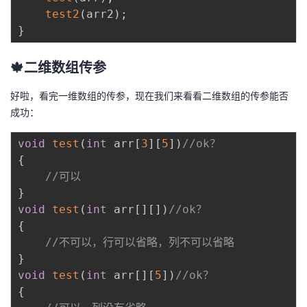
test2
(
arr2
)
;
}
🍁二维数组传参
好啦，看完一维数组的传参，现在我们来看看二维数组的传参能否
成功：
void
test
(
int
 arr
[
3
]
[
5
]
)
//ok？
{
//可以
}
void
test
(
int
 arr
[
]
[
]
)
//ok？
{
//不可以，行可以省略，列不可以省略
}
void
test
(
int
 arr
[
]
[
5
]
)
//ok？
{