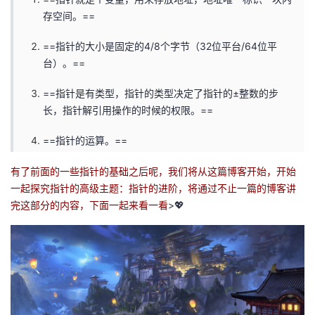
存空间。==
者
==指针的大小是固定的4/8个字节（32位平台/64位平
我
台）。==
的
我
==指针是有类型，指针的类型决定了指针的±整数的步
长，指针解引用操作的时候的权限。==
博
的
我
==指针的运算。==
客
论
的
我
有了前面的一些指针的基础之后呢，我们将从这篇博客开始，开始
一起探究指针的高级主题：指针的进阶，将通过不止一篇的博客讲
坛
圈
的
我
完这部分的内容，下面一起来看一看
>💖
子
直
的
我
我
播
活
的
我
动
关
的