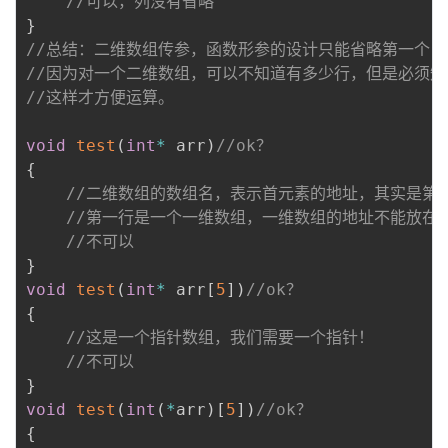
//可以，列没有省略
}
//总结：二维数组传参，函数形参的设计只能省略第一个[
//因为对一个二维数组，可以不知道有多少行，但是必须
//这样才方便运算。
void
test
(
int
*
 arr
)
//ok？
{
//二维数组的数组名，表示首元素的地址，其实是第
//第一行是一个一维数组，一维数组的地址不能放在
//不可以
}
void
test
(
int
*
 arr
[
5
]
)
//ok？
{
//这是一个指针数组，我们需要一个指针！
//不可以
}
void
test
(
int
(
*
arr
)
[
5
]
)
//ok？
{