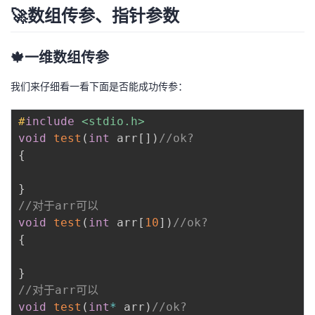
🚀数组传参、指针参数
🍁一维数组传参
我们来仔细看一看下面是否能成功传参：
#
include
<stdio.h>
void
test
(
int
 arr
[
]
)
//ok?
{
}
//对于arr可以
void
test
(
int
 arr
[
10
]
)
//ok?
{
}
//对于arr可以
void
test
(
int
*
 arr
)
//ok?