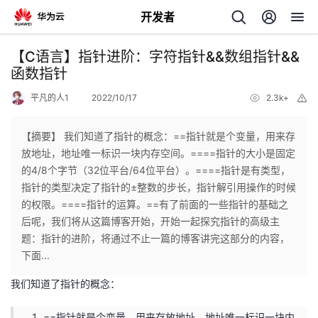
开发者
返
【C语言】指针进阶：字符指针&&数组指针&&
回
函数指针
平凡的人1
2022/10/17
2.3k+
举
报
【摘要】 我们知道了指针的概念：==指针就是个变量，用来存
放地址，地址唯一标识一块内存空间。====指针的大小是固定
个
的4/8个字节（32位平台/64位平台）。====指针是有类型，
指针的类型决定了指针的±整数的步长，指针解引用操作的时候
我
人
的权限。====指针的运算。==有了前面的一些指针的基础之
后呢，我们将从这篇博客开始，开始一起探究指针的高级主
的
主
题：指针的进阶，将通过不止一篇的博客讲完这部分的内容，
下面...
开
页
我们知道了指针的概念：
发
==指针就是个变量，用来存放地址，地址唯一标识一块内