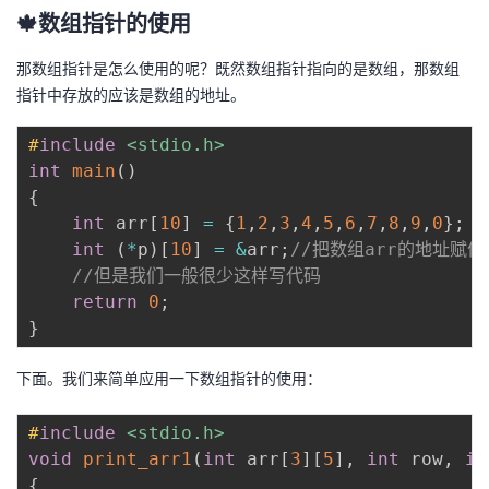
🍁数组指针的使用
那数组指针是怎么使用的呢？既然数组指针指向的是数组，那数组
指针中存放的应该是数组的地址。
#
include
<stdio.h>
int
main
(
)
{
int
 arr
[
10
]
=
{
1
,
2
,
3
,
4
,
5
,
6
,
7
,
8
,
9
,
0
}
;
int
(
*
p
)
[
10
]
=
&
arr
;
//把数组arr的地址赋
//但是我们一般很少这样写代码
return
0
;
}
下面。我们来简单应用一下数组指针的使用：
#
include
<stdio.h>
void
print_arr1
(
int
 arr
[
3
]
[
5
]
,
int
 row
,
in
{