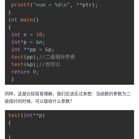
printf
(
"num = %d\n"
,
*
*
ptr
)
;
}
int
main
(
)
{
int
 n 
=
10
;
int
*
p 
=
&
n
;
int
*
*
pp 
=
&
p
;
test
(
pp
)
;
//二级指针传参
test
(
&
p
)
;
//也可以
return
0
;
}
同样，这是比较容易理解，我们应该反过来想：当函数的参数为二
级指针的时候，可以接收什么参数？
test
(
int
*
*
p
)
{
}