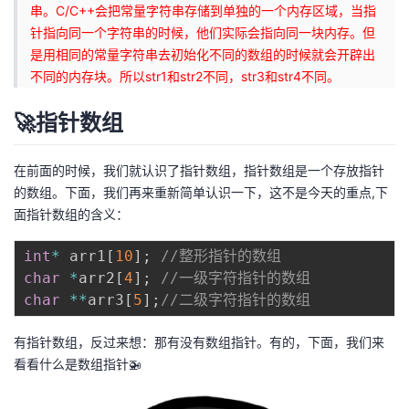
串。C/C++会把常量字符串存储到单独的一个内存区域，当指
针指向同一个字符串的时候，他们实际会指向同一块内存。但
是用相同的常量字符串去初始化不同的数组的时候就会开辟出
不同的内存块。所以str1和str2不同，str3和str4不同。
🚀指针数组
在前面的时候，我们就认识了指针数组，指针数组是一个存放指针
的数组。下面，我们再来重新简单认识一下，这不是今天的重点,下
面指针数组的含义：
int
*
 arr1
[
10
]
;
//整形指针的数组
char
*
arr2
[
4
]
;
//一级字符指针的数组
char
*
*
arr3
[
5
]
;
//二级字符指针的数组
有指针数组，反过来想：那有没有数组指针。有的，下面，我们来
看看什么是数组指针🚁