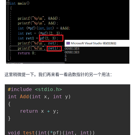
这里稍微提一下。我们再来看一看函数指针的另一个用法：
#
include
<stdio.h>
int
Add
(
int
 x
,
int
 y
)
{
return
 x 
+
 y
;
}
void
test
(
int
(
*
pf
)
(
int
,
int
)
)