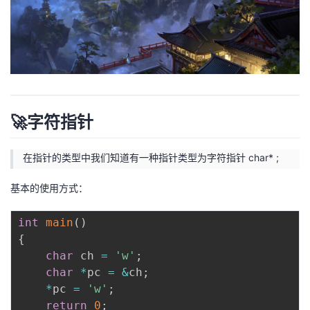
我
注
的
开
的
Programs
发
支
者
持
学
🚀字符指针
我
堂
在指针的类型中我们知道有一种指针类型为字符指针 char* ;
的
我
我
基本的使用方式：
技
的
的
我
int
main
(
)
{
术
云
课
的
我
char
 ch 
=
'w'
;
char
*
pc 
=
&
ch
;
支
声
程
认
的
我
*
pc 
=
'w'
;
return
0
;