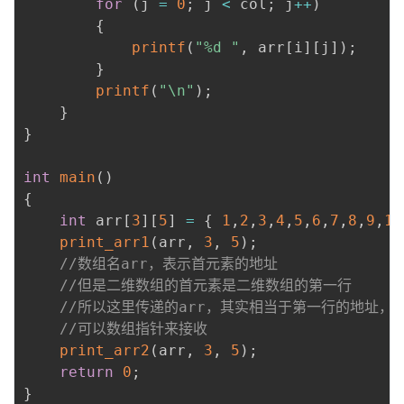
for
(
j 
=
0
;
 j 
<
 col
;
 j
++
)
{
printf
(
"%d "
,
 arr
[
i
]
[
j
]
)
;
}
printf
(
"\n"
)
;
}
}
int
main
(
)
{
int
 arr
[
3
]
[
5
]
=
{
1
,
2
,
3
,
4
,
5
,
6
,
7
,
8
,
9
,
10
print_arr1
(
arr
,
3
,
5
)
;
//数组名arr，表示首元素的地址
//但是二维数组的首元素是二维数组的第一行
//所以这里传递的arr，其实相当于第一行的地址，
//可以数组指针来接收
print_arr2
(
arr
,
3
,
5
)
;
return
0
;
}