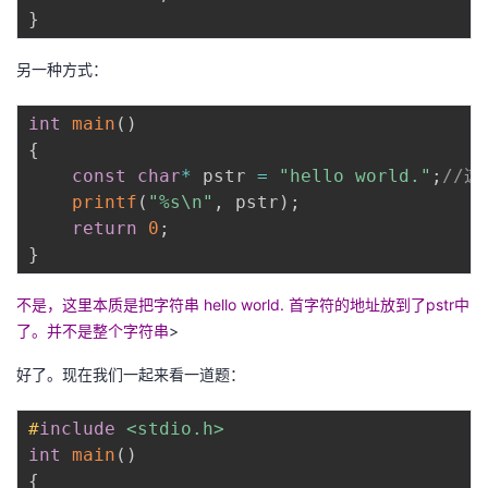
持
建
证
实
的
}
议
验
收
另一种方式：
藏
int
main
(
)
{
const
char
*
 pstr 
=
"hello world."
;
//
printf
(
"%s\n"
,
 pstr
)
;
return
0
;
}
不是，这里本质是把字符串 hello world. 首字符的地址放到了pstr中
了。并不是整个字符串
>
好了。现在我们一起来看一道题：
#
include
<stdio.h>
int
main
(
)
{