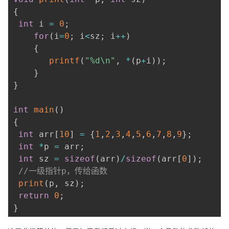
{
int
 i 
=
0
;
for
(
i
=
0
;
 i
<
sz
;
 i
++
)
{
printf
(
"%d\n"
,
*
(
p
+
i
)
)
;
}
}
int
main
(
)
{
int
 arr
[
10
]
=
{
1
,
2
,
3
,
4
,
5
,
6
,
7
,
8
,
9
}
;
int
*
p 
=
 arr
;
int
 sz 
=
sizeof
(
arr
)
/
sizeof
(
arr
[
0
]
)
;
//一级指针p，传给函数
print
(
p
,
 sz
)
;
return
0
;
}