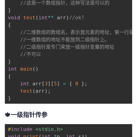
//这是一个数组指针，这种写法是可以的
}
void
test
(
int
*
*
 arr
)
//ok？
{
//二维数组的数组名，表示首元素的地址，第一行是
//一维数组的地址不能放到二级指针上。
//二级指针是专门来放一级指针变量的地址
//不可以
}
int
main
(
)
{
int
 arr
[
3
]
[
5
]
=
{
0
}
;
test
(
arr
)
;
}
🍁一级指针传参
#
include
<stdio.h>
void
print
(
int
*
p
,
int
 sz
)