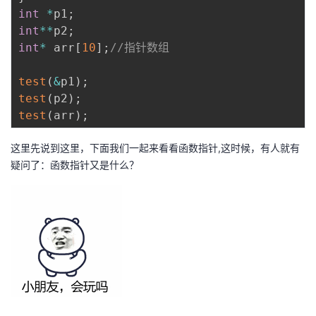
int
*
p1
;
int
*
*
p2
;
int
*
 arr
[
10
]
;
//指针数组
test
(
&
p1
)
;
test
(
p2
)
;
test
(
arr
)
;
这里先说到这里，下面我们一起来看看函数指针,这时候，有人就有
疑问了：函数指针又是什么？