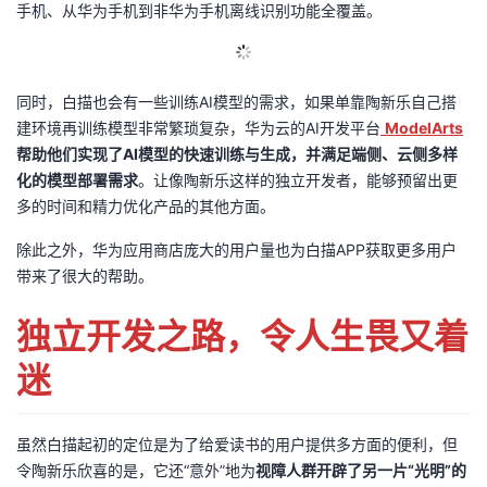
手机、从华为手机到非华为手机离线识别功能全覆盖。
同时，白描也会有一些训练AI模型的需求，如果单靠陶新乐自己搭
建环境再训练模型非常繁琐复杂，华为云的AI开发平台
ModelArts
帮助他们实现了AI模型的快速训练与生成，并满足端侧、云侧多样
化的模型部署需求
。让像陶新乐这样的独立开发者，能够预留出更
多的时间和精力优化产品的其他方面。
除此之外，华为应用商店庞大的用户量也为白描APP获取更多用户
带来了很大的帮助。
独立开发之路，令人生畏又着
迷
虽然白描起初的定位是为了给爱读书的用户提供多方面的便利，但
令陶新乐欣喜的是，它还“意外”地为
视障人群开辟了另一片“光明”的