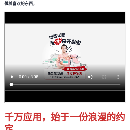
做着喜欢的东西。
的
Programs
发
者
支
者
我
持
学
的
我
我
堂
博
的
我
的
我
客
论
的
我
我
技
的
坛
圈
的
我
的
我
术
云
子
直
的
我
课
的
我
支
声
播
活
的
程
认
的
我
千万应用，始于一份浪漫的约
持
建
动
关
证
实
的
定