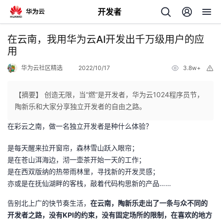
开发者
返
在云南，我用华为云AI开发出千万级用户的应
回
用
华为云社区精选
2022/10/17
3.8w+
举
报
【摘要】 创造无限，当“燃”是开发者，华为云1024程序员节，
陶新乐和大家分享独立开发者的自由之路。
个
在彩云之南，做一名独立开发者是种什么体验？
我
人
是每天醒来拉开窗帘，森林雪山跃入眼帘；
是在苍山洱海边，沏一壶茶开始一天的工作；
我
的
主
是在西双版纳的热带雨林里，寻找新的开发灵感；
亦或是在抚仙湖畔的客栈，敲着代码构思新的产品……
我
的
开
页
告别北上广的快节奏生活，
在云南，陶新乐走出了一条与众不同的
我
的
开
发
开发者之路，没有KPI的约束，没有固定场所的限制，在喜欢的地方