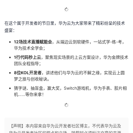
在这个属于开发者的节日里，华为云为大家带来了精彩纷呈的技术
盛宴：
12场技术直播赋能会
，从端边云到软硬件，一站式学-练-考，
华为技术全学会；
1行代码秒上云
，聚焦现实场景的上云方案设计，华为金牌技术
团队全程指导；
8位KOL开发者
，讲述他们与华为云的不解之缘，实现云上圆
梦之旅与创收秘诀。
猜字谜、抽盲盒，赢大奖，Switch游戏机，华为手表、胶片相
机……等你来拿！
【声明】本内容来自华为云开发者社区博主，不代表华为云及
华为云开发者社区的观点和立场。转载时必须标注文章的来源