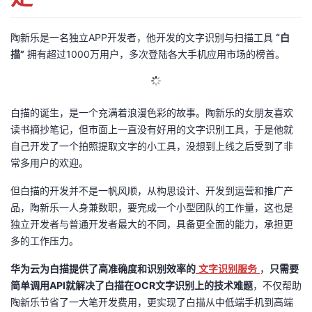
议
注
验
收
陶新乐是一名独立APP开发者，他开发的文字识别与扫描工具
“白
藏
描”
拥有超过1000万用户，多次登陆各大手机应用市场的榜首。
白描的诞生，是一个充满着浪漫色彩的故事。陶新乐的女朋友喜欢
读书摘抄笔记，但市面上一直没有好用的文字识别工具，于是他就
自己开发了一个拍照提取文字的小工具，没想到上线之后受到了非
常多用户的欢迎。
但白描的开发并不是一帆风顺，从构思设计、开发到运营和推广产
品，陶新乐一人身兼数职，要完成一个小型团队的工作量，这也是
独立开发者与普通开发者最大的不同，具备更全面的能力，承担更
多的工作压力。
华为云为白描提供了高准确度和识别效率的
文字识别服务
，
只需要
简单调用API就解决了白描在OCR文字识别上的技术难题
，不仅帮助
陶新乐节省了一大笔开发费用，更实现了白描从中低端手机到高端