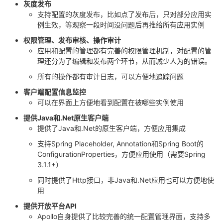
灰度发布
持
建
证
实
的
支持配置的灰度发布，比如点了发布后，只对部分应用实
例生效，等观察一段时间没问题后再推给所有应用实例
议
验
收
权限管理、发布审核、操作审计
应用和配置的管理都有完善的权限管理机制，对配置的管
藏
理还分为了编辑和发布两个环节，从而减少人为的错误。
所有的操作都有审计日志，可以方便地追踪问题
客户端配置信息监控
可以在界面上方便地看到配置在被哪些实例使用
提供Java和.Net原生客户端
提供了Java和.Net的原生客户端，方便应用集成
支持Spring Placeholder, Annotation和Spring Boot的
ConfigurationProperties，方便应用使用（需要Spring
3.1.1+）
同时提供了Http接口，非Java和.Net应用也可以方便地使
用
提供开放平台API
Apollo自身提供了比较完善的统一配置管理界面，支持多