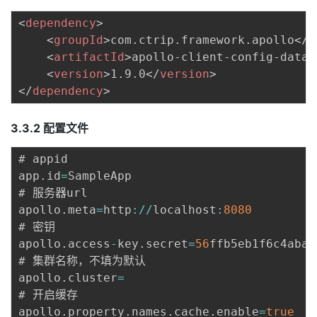
<
dependency
>
<
groupId
>
com.ctrip.framework.apollo
</
g
<
artifactId
>
apollo-client-config-data
<
<
version
>
1.9.0
</
version
>
</
dependency
>
3.3.2 配置文件
# appid

app
.
id
=
SampleApp

# 服务器url

apollo
.
meta
=
http
:
/
/
localhost
:
8080
# 密钥

apollo
.
access
-
key
.
secret
=
56
ffb5eb1f6c4aba9
# 集群名称，不填为默认

apollo
.
cluster
=
# 开启缓存

apollo
.
property
.
names
.
cache
.
enable
=
true