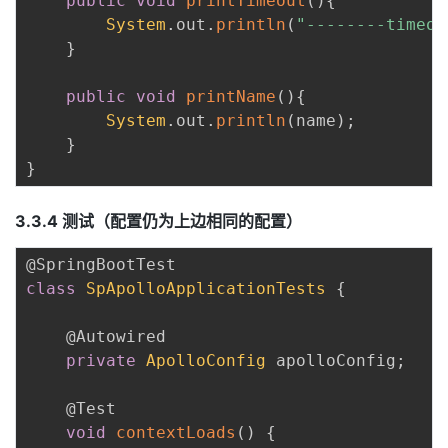
public
void
printTimeout
(
)
{
System
.
out
.
println
(
"--------timeou
}
public
void
printName
(
)
{
System
.
out
.
println
(
name
)
;
}
}
3.3.4 测试（配置仍为上边相同的配置）
@SpringBootTest
class
SpApolloApplicationTests
{
@Autowired
private
ApolloConfig
 apolloConfig
;
@Test
void
contextLoads
(
)
{