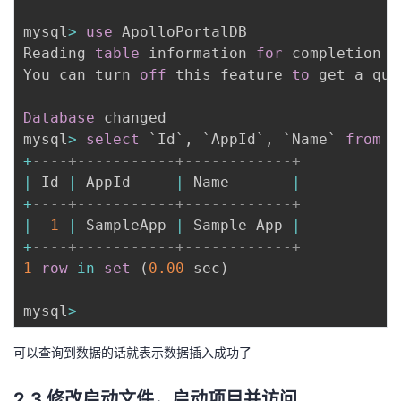
mysql
>
use
 ApolloPortalDB

Reading 
table
 information 
for
 completion 
o
You can turn 
off
 this feature 
to
 get a qui
Database
 changed

mysql
>
select
`
Id
`
,
`
AppId
`
,
`
Name
`
from
 A
+
----+-----------+------------+
|
 Id 
|
 AppId     
|
 Name       
|
+
----+-----------+------------+
|
1
|
 SampleApp 
|
 Sample App 
|
+
----+-----------+------------+
1
row
in
set
(
0.00
 sec
)
mysql
>
可以查询到数据的话就表示数据插入成功了
2.3 修改启动文件，启动项目并访问