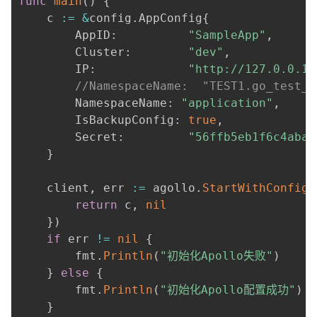
func
main
(
)
{
	c 
:=
&
config
.
AppConfig
{
		AppID
:
"SampleApp"
,
		Cluster
:
"dev"
,
		IP
:
"http://127.0.0.1:
//NamespaceName:  "TEST1.go_test_1
		NamespaceName
:
"application"
,
		IsBackupConfig
:
true
,
		Secret
:
"56ffb5eb1f6c4aba9
}
	client
,
 err 
:=
 agollo
.
StartWithConfig
(
return
 c
,
nil
}
)
if
 err 
!=
nil
{
		fmt
.
Println
(
"初始化Apollo失败"
)
}
else
{
		fmt
.
Println
(
"初始化Apollo配置成功"
)
}