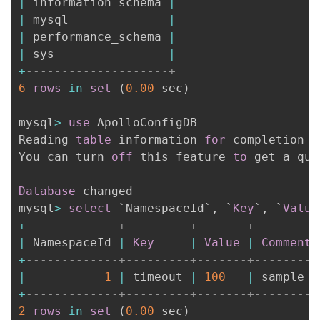
|
 information_schema 
|
|
 mysql              
|
|
 performance_schema 
|
|
 sys                
|
+
--------------------+
6
rows
in
set
(
0.00
 sec
)
mysql
>
use
 ApolloConfigDB

Reading 
table
 information 
for
 completion 
o
You can turn 
off
 this feature 
to
 get a qui
Database
 changed

mysql
>
select
`
NamespaceId
`
,
`
Key
`
,
`
Value
+
-------------+---------+-------+---------
|
 NamespaceId 
|
Key
|
Value
|
Comment
+
-------------+---------+-------+---------
|
1
|
 timeout 
|
100
|
 sample 
+
-------------+---------+-------+---------
2
rows
in
set
(
0.00
 sec
)