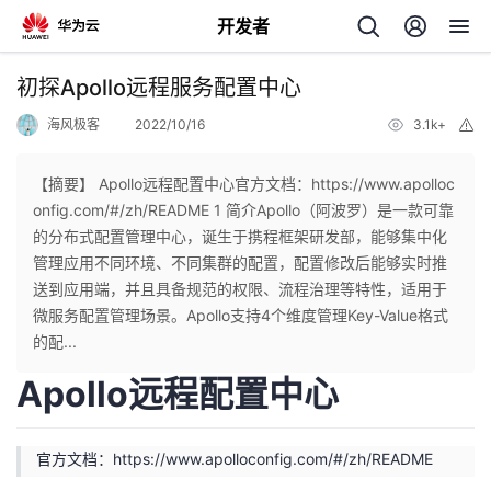
开发者
返
初探Apollo远程服务配置中心
回
海风极客
2022/10/16
3.1k+
举
报
【摘要】 Apollo远程配置中心官方文档：https://www.apolloc
onfig.com/#/zh/README 1 简介Apollo（阿波罗）是一款可靠
的分布式配置管理中心，诞生于携程框架研发部，能够集中化
个
管理应用不同环境、不同集群的配置，配置修改后能够实时推
送到应用端，并且具备规范的权限、流程治理等特性，适用于
我
人
微服务配置管理场景。Apollo支持4个维度管理Key-Value格式
的配...
的
主
Apollo远程配置中心
开
页
官方文档：
https://www.apolloconfig.com/#/zh/README
发