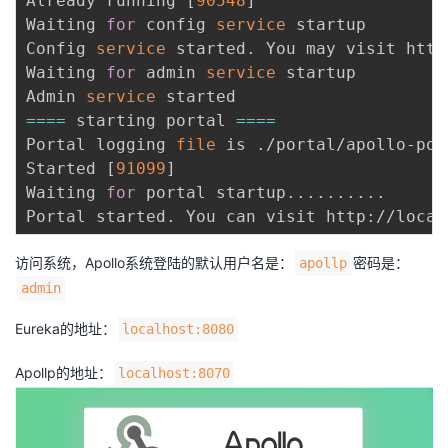
Already running 
[
90548
]
Waiting 
for
 config 
service
 startup

Config 
service
 started. You may visit http
Waiting 
for
 admin 
service
 startup

Admin 
service
==
==
 starting portal 
==
==
Portal logging 
file
 is ./portal/apollo-por
Started 
[
91099
]
Waiting 
for
 portal startup
..
..
..
..
..
Portal started. You can visit http://local
访问系统，Apollo系统登陆的默认用户名是：
密码是：
apollp
admin
Eureka的地址：
localhost:8080
Apollp的地址：
localhost:8070