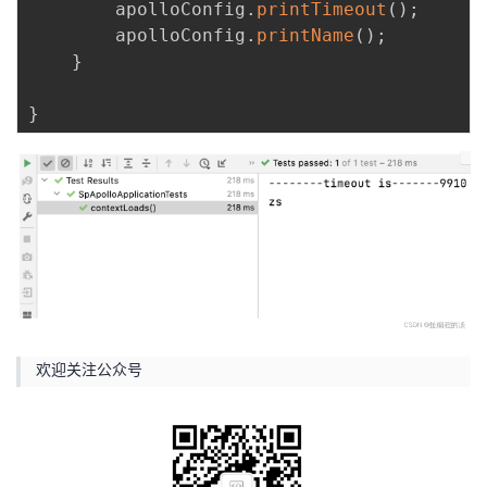
        apolloConfig
.
printTimeout
(
)
;
        apolloConfig
.
printName
(
)
;
}
}
欢迎关注公众号