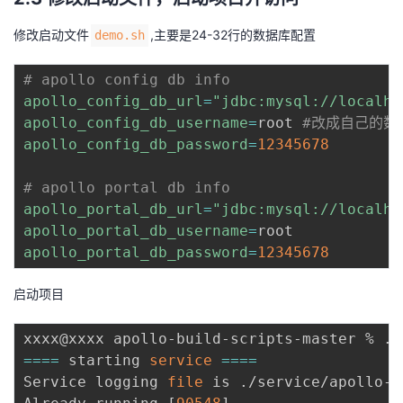
修改启动文件
,主要是24-32行的数据库配置
demo.sh
# apollo config db info
apollo_config_db_url
=
"jdbc:mysql://localho
apollo_config_db_username
=
root 
#改成自己的数
apollo_config_db_password
=
12345678
# apollo portal db info
apollo_portal_db_url
=
"jdbc:mysql://localho
apollo_portal_db_username
=
apollo_portal_db_password
=
12345678
启动项目
==
==
 starting 
service
==
==
Service logging 
file
 is ./service/apollo-s