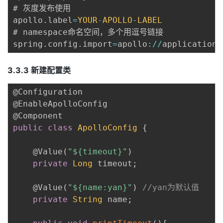
# 灰度发布使用

apollo
.
label
=
YOUR
-
APOLLO
-
LABEL
# namespace命名空间，多个用逗号链接

spring
.
config
.
import
=
apollo
:
/
/
application
,
3.3.3 新建配置类
@Configuration
@EnableApolloConfig
@Component
public
class
ApolloConfig
{
@Value
(
"${timeout}"
)
private
Long
 timeout
;
@Value
(
"${name:yan}"
)
//yan为默认值
private
String
 name
;