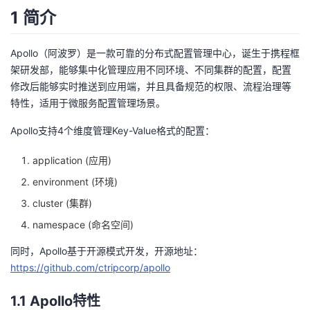
1 简介
者
Apollo（阿波罗）是一款可靠的分布式配置管理中心，诞生于携程框
我
架研发部，能够集中化管理应用不同环境、不同集群的配置，配置
修改后能够实时推送到应用端，并且具备规范的权限、流程治理等
的
我
特性，适用于微服务配置管理场景。
博
的
我
Apollo支持4个维度管理Key-Value格式的配置：
客
论
的
我
application (应用)
environment (环境)
坛
圈
的
我
cluster (集群)
子
直
的
我
namespace (命名空间)
同时，Apollo基于开源模式开发，开源地址：
我
播
活
的
https://github.com/ctripcorp/apollo
我
动
关
的
1.1 Apollo特性