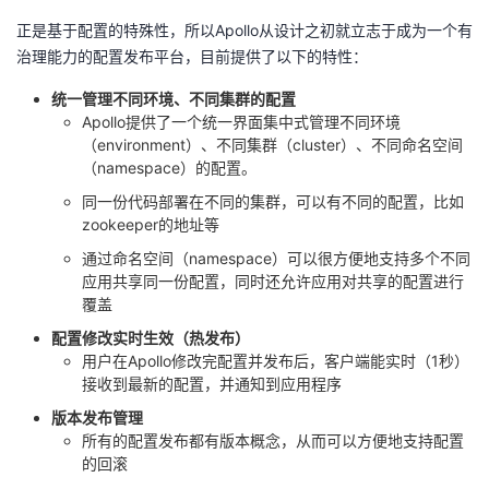
我
注
的
开
正是基于配置的特殊性，所以Apollo从设计之初就立志于成为一个有
治理能力的配置发布平台，目前提供了以下的特性：
的
Programs
发
统一管理不同环境、不同集群的配置
Apollo提供了一个统一界面集中式管理不同环境
支
者
（environment）、不同集群（cluster）、不同命名空间
（namespace）的配置。
持
学
同一份代码部署在不同的集群，可以有不同的配置，比如
zookeeper的地址等
我
堂
通过命名空间（namespace）可以很方便地支持多个不同
应用共享同一份配置，同时还允许应用对共享的配置进行
的
我
我
覆盖
配置修改实时生效（热发布）
技
的
的
我
用户在Apollo修改完配置并发布后，客户端能实时（1秒）
接收到最新的配置，并通知到应用程序
术
云
课
的
我
版本发布管理
所有的配置发布都有版本概念，从而可以方便地支持配置
支
声
程
认
的
我
的回滚