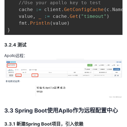
//Use your apollo key to test
	cache 
:=
 client
.
GetConfigCache
(
c
.
Names
	value
,
_
:=
 cache
.
Get
(
"timeout"
)
	fmt
.
Println
(
value
)
}
3.2.4 测试
Apollo远程：
3.3 Spring Boot使用Apllo作为远程配置中心
3.3.1 新建Spring Boot项目，引入依赖