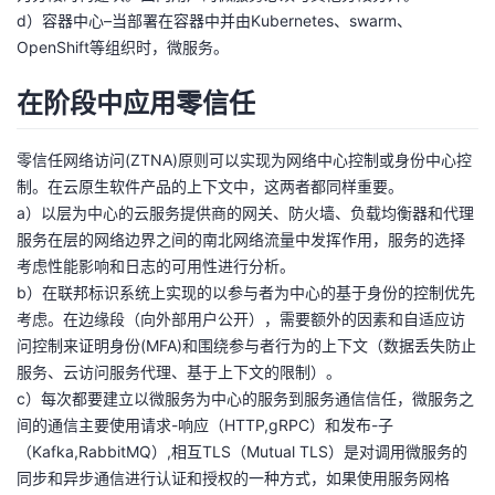
持
建
证
实
的
d）容器中心–当部署在容器中并由Kubernetes、swarm、
OpenShift等组织时，微服务。
议
验
收
在阶段中应用零信任
藏
零信任网络访问(ZTNA)原则可以实现为网络中心控制或身份中心控
制。在云原生软件产品的上下文中，这两者都同样重要。
a）以层为中心的云服务提供商的网关、防火墙、负载均衡器和代理
服务在层的网络边界之间的南北网络流量中发挥作用，服务的选择
考虑性能影响和日志的可用性进行分析。
b）在联邦标识系统上实现的以参与者为中心的基于身份的控制优先
考虑。在边缘段（向外部用户公开），需要额外的因素和自适应访
问控制来证明身份(MFA)和围绕参与者行为的上下文（数据丢失防止
服务、云访问服务代理、基于上下文的限制）。
c）每次都要建立以微服务为中心的服务到服务通信信任，微服务之
间的通信主要使用请求-响应（HTTP,gRPC）和发布-子
（Kafka,RabbitMQ）,相互TLS（Mutual TLS）是对调用微服务的
同步和异步通信进行认证和授权的一种方式，如果使用服务网格