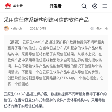
开发者
返
采用信任体系结构创建可信的软件产品
回
kaliarch
2022/10/15
4k+
举
报
【摘要】 云原生SaaS产品通过保护客户数据和提供不间断服务
赢得了客户的信任。在当今日益分布式和复杂的软件产品体系
结构中，采用零信任将有助于实现信任结果。从根本上说，在
个
软件产品中采用零信任意味着消除来自可信边界的预先授权访
问，并在不牺牲软件产品的性能和可用性的情况下验证每个访
我
人
问请求。下面是一个在云原生软件产品中嵌入零信任的步骤。
创建阶段微分割是零信任网络接入(ZTNA)的一个核心概念。它
的
主
将一个段围起...
云原生SaaS产品通过保护客户数据和提供不间断服务赢得了客户的
开
页
信任。在当今日益分布式和复杂的软件产品体系结构中，采用零信
任将有助于实现信任结果。
发