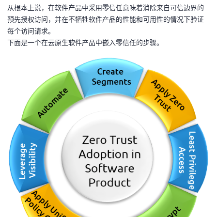
从根本上说，在软件产品中采用零信任意味着消除来自可信边界的
者
预先授权访问，并在不牺牲软件产品的性能和可用性的情况下验证
每个访问请求。
我
下面是一个在云原生软件产品中嵌入零信任的步骤。
的
我
博
的
我
客
论
的
我
坛
圈
的
我
子
直
的
我
我
播
活
的
我
动
关
的