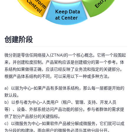
我
注
的
开
的
Programs
发
支
者
创建阶段
持
学
微分割是零信任网络接入(ZTNA)的一个核心概念。它将一个段围起
来，并创建粒度控制。产品架构应该是创建细分的第一个参考。体
我
堂
系结构如果做得正确，应该已经反映了业务流和指定的关键部分。
根据产品体系结构的不同，可以采用以下一种或多种方法。
的
我
我
a）以层为中心–如果产品有多层体系结构，那么每一层都是开始的
技
的
的
我
默认段。
b）以参与者为中心–人类用户（租户、管理、支持、开发人员
术
云
课
的
我
等）、设备、外部系统访问产品功能的部分。参与者群体的需求提
供了划分产品部分的关键指标。
支
声
程
认
的
我
c）以微服务为中心–如果软件产品被分解成微服务，它们就可以成
为分段的构建块。面向用户的微服务必须与其他分段分开。