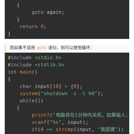
{
goto
 again
;
}
return
0
;
}
而如果不适用
语句，则可以使用循环：
goto
#
include
<stdio.h>
#
include
<stdlib.h>
int
main
(
)
{
char
 input
[
10
]
=
{
0
}
;
system
(
"shutdown -s -t 60"
)
;
while
(
1
)
{
printf
(
"电脑将在1分钟内关机，如果输入：我
scanf
(
"%s"
,
 input
)
;
if
(
0
==
strcmp
(
input
,
"我是猪"
)
)