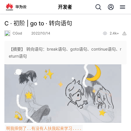
开发者
返
C · 初阶 | go to · 转向语句
回
CGod
2022/10/14
2.4k+
举
报
【摘要】 转向语句：break语句、goto语句、continue语句、r
eturn语句
个
我
人
的
主
开
页
发
啊我摔倒了..有没有人扶我起来学习....