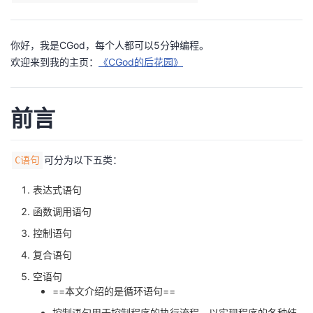
者
你好，我是CGod，每个人都可以5分钟编程。
我
欢迎来到我的主页：
《CGod的后花园》
的
我
前言
博
的
我
客
论
的
我
可分为以下五类：
C语句
表达式语句
坛
圈
的
我
函数调用语句
子
直
的
我
控制语句
复合语句
我
播
活
的
空语句
==本文介绍的是循环语句==
我
动
关
的
控制语句用于控制程序的执行流程，以实现程序的各种结