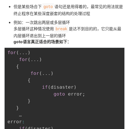
持
建
证
实
的
但是某些场合下
语句还是用得着的，最常见的用法就是
goto
终止程序在某些深度嵌套的结构的处理过程
议
验
收
例如：一次跳出两层或多层循环
多层循环这种情况使用
是达不到目的的，它只能从最
break
藏
内层循环退出到上一层的循环
goto语言真正适合的场景如下：
for
(
.
.
.
)
for
(
.
.
.
)
{
for
(
.
.
.
)
{
if
(
disaster
)
goto
 error
;
}
}
    …

error
:
if
(
disaster
)