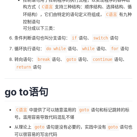
我
注
的
构方式（
支持三种结构：顺序结构、选择结构、循
开
C语言
环结构），它们由特定的语句定义符组成，
有九种
C语言
的
Programs
控制语句
发
可分成以下三类：
支
者
条件判断语句也叫分支语句：
语句、
语句
if
switch
循环执行语句：
语句、
语句、
语句
do while
while
for
持
学
转向语句：
语句、
语句、
语句、
break
goto
continue
我
堂
语句
return
的
我
我
go to语句
技
的
的
我
中提供了可以随意滥用的
语句和标记跳转的标
C语言
goto
术
云
课
的
我
号。滥用容易导致代码混乱不堪
支
声
程
认
的
我
从理论上
语句是没有必要的，实践中没有
语句也
goto
goto
可以很容易的写出代码