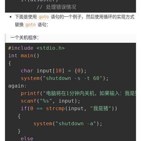
// 处理错误情况
下面是使用
语句的一个例子，然后使用循环的实现方式
goto
替换
语句：
goto
一个关机程序：
#
include
<stdio.h>
int
main
(
)
{
char
 input
[
10
]
=
{
0
}
;
system
(
"shutdown -s -t 60"
)
;
again
:
printf
(
"电脑将在1分钟内关机，如果输入：我是猪，
scanf
(
"%s"
,
 input
)
;
if
(
0
==
strcmp
(
input
,
"我是猪"
)
)
{
system
(
"shutdown -a"
)
;
}
else