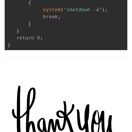
{
system
(
"shutdown -a"
)
;
break
;
}
}
return
0
;
}