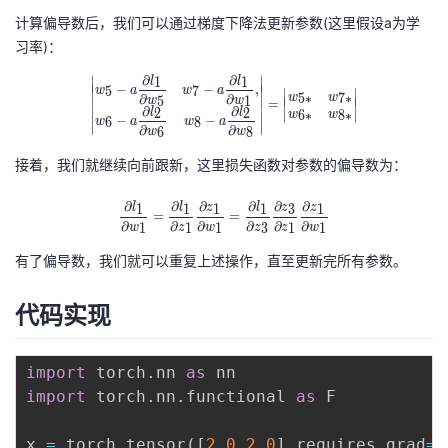
计算偏导数后，我们可以通过梯度下降法更新参数(这里假设a为学
习率)：
∂
∂
∣
∣
1
1
l
l
\begin{vmatrix} w_{5}-a\dfrac{ \pa
∣
∣
−
−
,
∣
∣
5
7
w
a
w
a
∣
∣
∣
∣
5
∗
7
∗
∂
∂
w
w
5
1
∣
∣
w
w
∣
∣
=
∣
∣
∣
∣
∂
∂
2
2
l
l
∣
∣
6
∗
8
∗
w
w
∣
∣
−
−
6
8
∣
∣
w
a
w
a
∂
∂
∣
∣
6
8
w
w
接着，我们就继续向前跟新，这里损失函数对参数的偏导数为：
∂
∂
∂
∂
∂
∂
\dfrac{\partial l_{1}}{\partial w_{
1
1
1
1
3
1
l
l
z
l
z
z
=
=
∂
∂
∂
∂
∂
∂
1
1
1
3
1
1
w
z
w
z
z
w
有了偏导数，我们就可以重复上述操作，直至更新完所有参数。
代码实现
import
 torch
.
nn 
as
import
 torch
.
nn
.
functional 
as
 F

x 
=
 torch
.
tensor
(
[
2.0
,
2.0
]
,
requires_grad
=
T