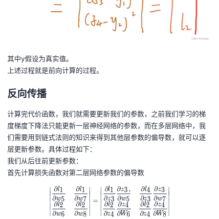
其中y假设为真实值。
上述过程就是前向计算的过程。
反向传播
计算完代价函数，我们就需要更新我们的参数，之前我们学习的梯
度梯度下降法只能更新一层神经网络的参数，而在多层网络中，我
们需要用到链式法则的知识来得到其他层参数的偏导数，就可以逐
层更新参数。具体过程如下：
我们从后往前更新参数：
首先计算损失函数对第二层网络参数的偏导数
∂
∂
∂
∂
,
∂
∂
∣
∣
∣
∣
1
1
1
3
4
3
l
l
l
z
l
z
\begin{vmatrix} \dfrac{\partial l_1
∣
∣
∣
∣
∣
∣
∣
∣
∣
∣
∣
∣
∂
∂
∂
∂
∂
∂
5
7
3
5
3
7
w
w
z
w
z
w
=
∣
∣
∣
∣
∂
∂
∂
∂
∂
∂
2
2
2
4
2
4
l
l
l
z
l
z
∣
∣
∣
∣
∣
∣
∣
∣
∂
∂
∂
∂
∂
∂
∣
∣
∣
∣
6
8
4
6
4
8
w
w
z
W
z
W