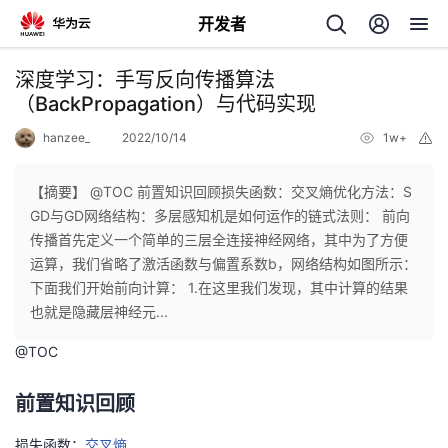
开发者
返
深度学习：手写反向传播算法
回
（BackPropagation）与代码实现
hanzee_
2022/10/14
1w+
举
报
【摘要】 @TOC 前置知识回顾损失函数：交叉熵优化方法：S
GD与GD网络结构：多层感知机是如何运作的链式法则： 前向
个
传播首先定义一个简单的三层全连接神经网络，其中为了方便
运算，我们省略了激活函数与偏置系数b，网络结构如图所示：
我
人
下面我们开始前向计算： 1.在这里我们发现，其中计算的结果
也就是隐藏层神经元...
的
主
@
TOC
开
页
前置知识回顾
发
损失函数：
交叉熵