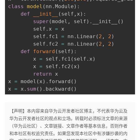
class
model
(
nn
.
Module
)
:
def
__init__
(
self
,
x
)
:
super
(
model
,
 self
)
.
__init__
(
)
        self
.
x 
=
 x

        self
.
fc1 
=
 nn
.
Linear
(
2
,
2
)
        self
.
fc2 
=
 nn
.
Linear
(
2
,
2
)
def
forward
(
self
)
:
        x 
=
 self
.
fc1
(
self
.
x
)
        x 
=
 self
.
fc2
(
x
)
return
 x

x 
=
 model
(
x
)
.
forward
(
)
x 
=
 x
.
sum
(
)
.
backward
(
)
【声明】本内容来自华为云开发者社区博主，不代表华为云及
华为云开发者社区的观点和立场。转载时必须标注文章的来源
（华为云社区）、文章链接、文章作者等基本信息，否则作者
和本社区有权追究责任。如果您发现本社区中有涉嫌抄袭的内