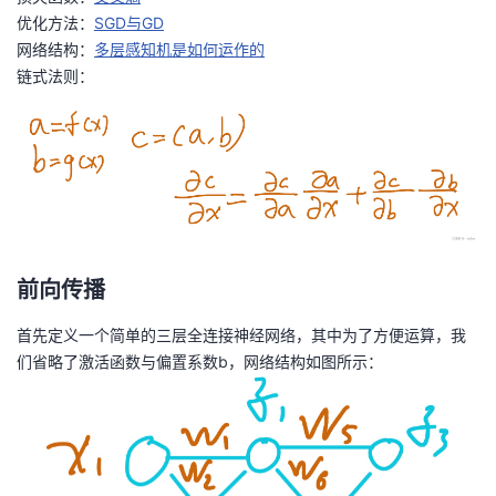
优化方法：
SGD与GD
者
网络结构：
多层感知机是如何运作的
链式法则：
我
的
我
博
的
我
客
论
的
我
前向传播
坛
圈
的
我
首先定义一个简单的三层全连接神经网络，其中为了方便运算，我
子
直
的
我
们省略了激活函数与偏置系数b，网络结构如图所示：
我
播
活
的
我
动
关
的