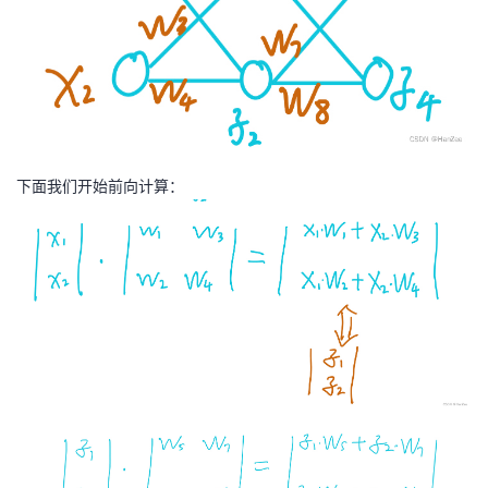
我
注
的
开
的
Programs
发
支
者
持
学
下面我们开始前向计算：
我
堂
的
我
我
技
的
的
我
术
云
课
的
我
支
声
程
认
的
我