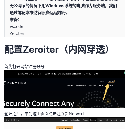
无公网Ip的情况下用Windows系统的电脑作为服务端，我们
者
通过笔记本来访问设备远程炼丹。
准备：
我
Vscode
Zerotier
的
我
配置Zeroiter（内网穿透）
博
的
我
客
论
的
我
首先打开网站注册账号
坛
圈
的
我
子
直
的
我
我
播
活
的
登陆之后，来到这个页面点击建立新Network
我
动
关
的