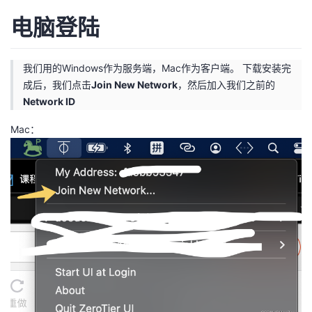
持
建
证
实
的
电脑登陆
议
验
收
我们用的Windows作为服务端，Mac作为客户端。 下载安装完
藏
成后，我们点击
Join New Network
，然后加入我们之前的
Network ID
Mac：