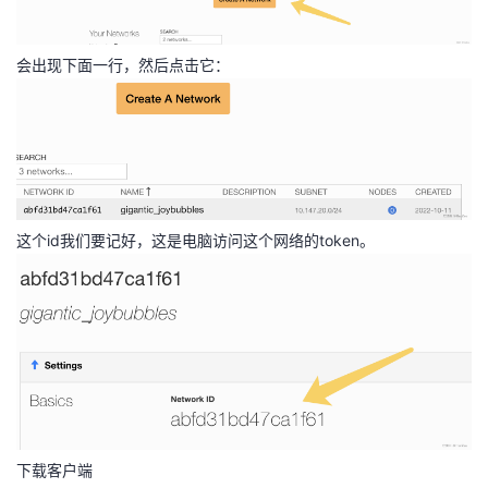
我
注
的
开
会出现下面一行，然后点击它：
的
Programs
发
支
者
持
学
我
堂
这个id我们要记好，这是电脑访问这个网络的token。
的
我
我
技
的
的
我
术
云
课
的
我
支
声
程
认
的
我
下载客户端