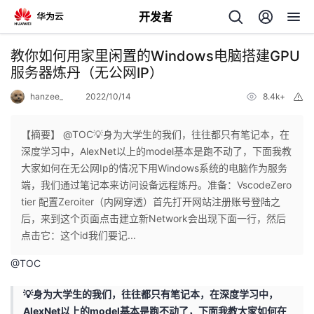
开发者
返
教你如何用家里闲置的Windows电脑搭建GPU
回
服务器炼丹（无公网IP）
hanzee_
2022/10/14
8.4k+
举
报
【摘要】 @TOC💡身为大学生的我们，往往都只有笔记本，在
深度学习中，AlexNet以上的model基本是跑不动了，下面我教
个
大家如何在无公网Ip的情况下用Windows系统的电脑作为服务
端，我们通过笔记本来访问设备远程炼丹。准备：VscodeZero
我
人
tier 配置Zeroiter（内网穿透）首先打开网站注册账号登陆之
后，来到这个页面点击建立新Network会出现下面一行，然后
的
主
点击它：这个id我们要记...
@
TOC
开
页
💡身为大学生的我们，往往都只有笔记本，在深度学习中，
发
AlexNet以上的model基本是跑不动了，下面我教大家如何在