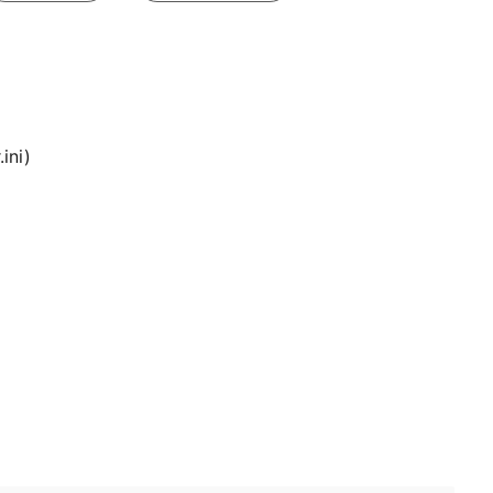
ini)
）