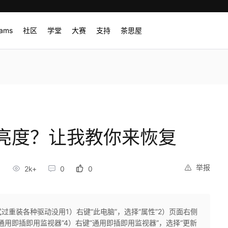
rams
社区
学堂
大赛
支持
茶思屋
亮度？让我教你来恢复
举报
2k+
0
0
过重装各种驱动没用1）右键“此电脑”，选择“属性”2）页面右侧
“通用即插即用监视器”4）右键“通用即插即用监视器”，选择“更新