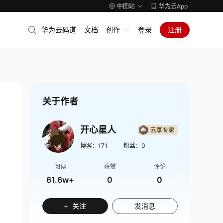
中国站
华为云App
华为云码道
文档
创作
登录
注册
关于作者
开心星人
博客：
171
粉丝：
0
阅读
获赞
评论
61.6w+
0
0
+ 关注
发消息