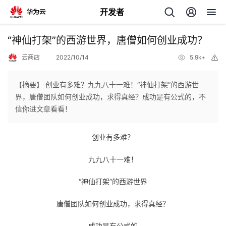
开发者
返
“神仙打架”的西游世界，唐僧如何创业成功？
回
云商店
2022/10/14
5.9k+
举
报
【摘要】 创业有多难？九九八十一难！“神仙打架”的西游世
界，唐僧团队如何创业成功，求得真经？成功是有公式的，不
信你进文章看看！
个
创业有多难？
我
人
九九八十一难！
的
主
“神仙打架”的西游世界
开
页
唐僧团队如何创业成功，求得真经？
发
成功是有公式的