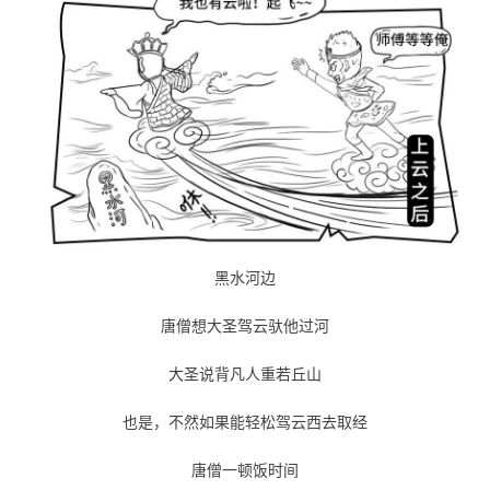
黑水河边
唐僧想大圣驾云驮他过河
大圣说背凡人重若丘山
也是，不然如果能轻松驾云西去取经
唐僧一顿饭时间