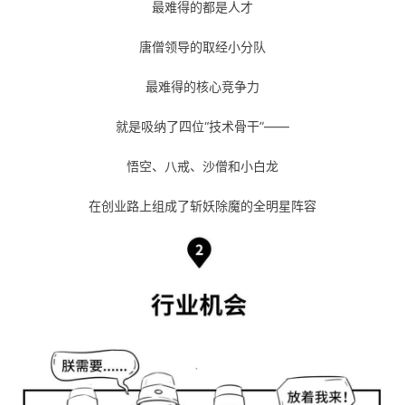
最难得的都是人才
持
建
证
实
的
唐僧领导的取经小分队
议
验
收
最难得的核心竞争力
藏
就是吸纳了四位“技术骨干”——
悟空、八戒、沙僧和小白龙
在创业路上组成了斩妖除魔的全明星阵容