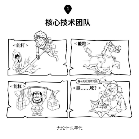
我
注
的
开
的
Programs
发
支
者
持
学
我
堂
的
我
我
技
的
的
我
术
云
课
的
我
支
声
无论什么年代
程
认
的
我