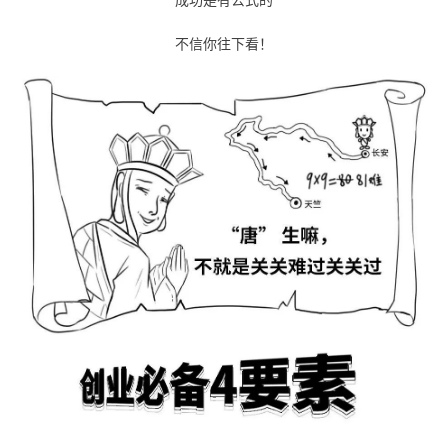
者
不信你往下看！
我
的
我
博
的
我
客
论
的
我
坛
圈
的
我
子
直
的
我
我
播
活
的
我
动
关
的