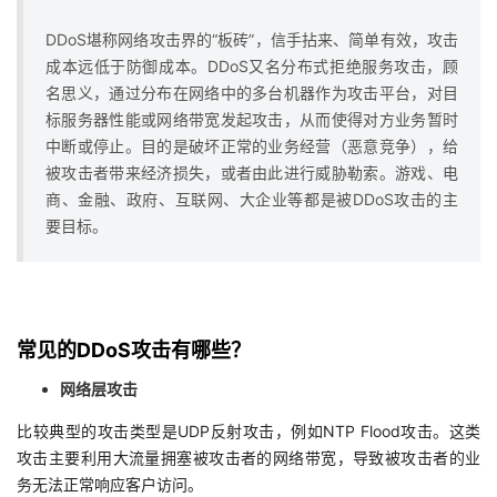
者
DDoS堪称网络攻击界的“板砖”，信手拈来、简单有效，攻击
成本远低于防御成本。DDoS又名分布式拒绝服务攻击，顾
我
名思义，通过分布在网络中的多台机器作为攻击平台，对目
标服务器性能或网络带宽发起攻击，从而使得对方业务暂时
的
我
中断或停止。目的是破坏正常的业务经营（恶意竞争），给
被攻击者带来经济损失，或者由此进行威胁勒索。游戏、电
博
的
我
商、金融、政府、互联网、大企业等都是被DDoS攻击的主
要目标。
客
论
的
我
坛
圈
的
我
常见的DDoS攻击有哪些？
子
直
的
我
网络层攻击
我
播
活
的
比较典型的攻击类型是UDP反射攻击，例如NTP Flood攻击。这类
攻击主要利用大流量拥塞被攻击者的网络带宽，导致被攻击者的业
我
动
关
的
务无法正常响应客户访问。