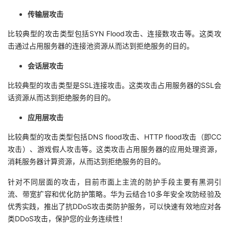
我
注
的
开
传输层攻击
比较典型的攻击类型包括SYN Flood攻击、连接数攻击等。这类攻
的
Programs
发
击通过占用服务器的连接池资源从而达到拒绝服务的目的。
支
者
会话层攻击
比较典型的攻击类型是SSL连接攻击。这类攻击占用服务器的SSL会
持
学
话资源从而达到拒绝服务的目的。
我
堂
应用层攻击
的
我
比较典型的攻击类型包括DNS flood攻击、HTTP flood攻击（即CC
我
攻击）、游戏假人攻击等。这类攻击占用服务器的应用处理资源，
技
的
消耗服务器计算资源，从而达到拒绝服务的目的。
的
我
针对不同层面的攻击，目前市面上主流的防护手段主要有黑洞引
术
云
课
的
我
流、带宽扩容和优化防护策略。华为云结合10多年安全攻防经验及
优秀实践，推出了抗DDoS攻击类防护服务，可以快速有效地应对各
支
声
程
认
的
我
类DDoS攻击，保护您的业务连续性！