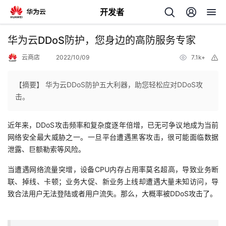
开发者
返
华为云DDoS防护，您身边的高防服务专家
回
云商店
2022/10/09
7.1k+
举
报
【摘要】 华为云DDoS防护五大利器，助您轻松应对DDoS攻
击。
个
近年来，DDoS攻击频率和复杂度逐年倍增，已无可争议地成为当前
网络安全最大威胁之一。一旦平台遭遇黑客攻击，很可能面临数据
我
人
泄露、巨额勒索等风险。
的
当遭遇网络流量突增，设备CPU内存占用率莫名超高，导致业务断
主
联、掉线、卡顿；业务大促、新业务上线却遭遇大量未知访问，导
致合法用户无法登陆或者用户流失。那么，大概率被DDoS攻击了。
开
页
发