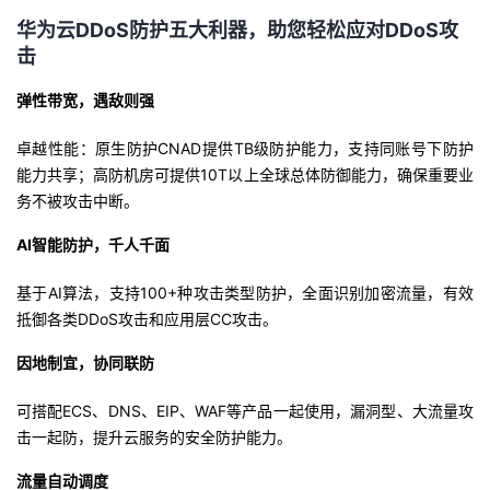
持
建
证
实
的
华为云DDoS防护五大利器，助您轻松应对DDoS攻
击
议
验
收
弹性带宽，遇敌则强
藏
卓越性能：原生防护CNAD提供TB级防护能力，支持同账号下防护
能力共享；高防机房可提供10T以上全球总体防御能力，确保重要业
务不被攻击中断。
AI智能防护，千人千面
基于AI算法，支持100+种攻击类型防护，全面识别加密流量，有效
抵御各类DDoS攻击和应用层CC攻击。
因地制宜，协同联防
可搭配ECS、DNS、EIP、WAF等产品一起使用，漏洞型、大流量攻
击一起防，提升云服务的安全防护能力。
流量自动调度