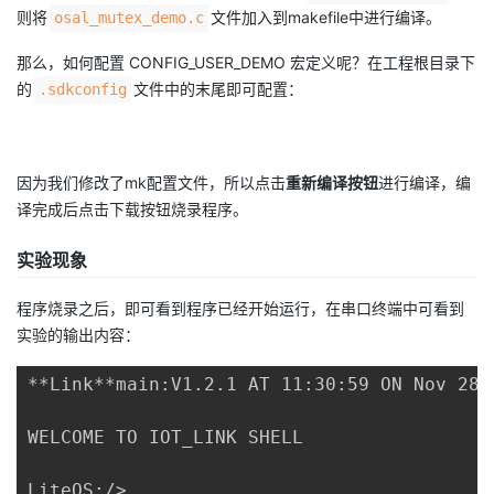
则将
文件加入到makefile中进行编译。
osal_mutex_demo.c
那么，如何配置 CONFIG_USER_DEMO 宏定义呢？在工程根目录下
的
文件中的末尾即可配置：
.sdkconfig
因为我们修改了mk配置文件，所以点击
重新编译按钮
进行编译，编
译完成后点击下载按钮烧录程序。
实验现象
程序烧录之后，即可看到程序已经开始运行，在串口终端中可看到
实验的输出内容：
**Link**main:V1.2.1 AT 11:30:59 ON Nov 28 2
WELCOME TO IOT_LINK SHELL

LiteOS:/>
