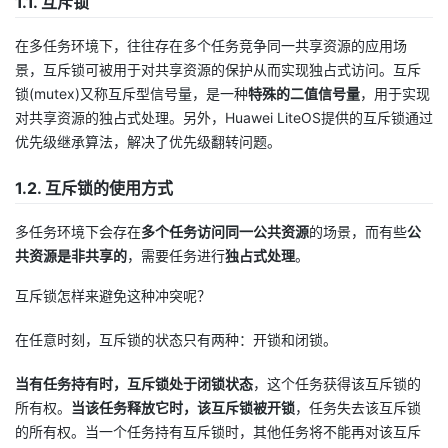
1.1. 互斥锁
者
在多任务环境下，往往存在多个任务竞争同一共享资源的应用场
景，互斥锁可被用于对共享资源的保护从而实现独占式访问。互斥
我
锁(mutex)又称互斥型信号量，是一种
特殊的二值信号量
，用于实现
对共享资源的独占式处理。另外，Huawei LiteOS提供的互斥锁通过
的
我
优先级继承算法，解决了优先级翻转问题。
博
的
我
1.2. 互斥锁的使用方式
客
论
的
我
多任务环境下会存在
多个任务访问同一公共资源
的场景，而有些
公
共资源是非共享的
，需要任务进行
独占式处理
。
坛
圈
的
我
互斥锁怎样来避免这种冲突呢？
子
直
的
我
在任意时刻，互斥锁的状态只有两种：开锁和闭锁。
我
播
活
的
当有任务持有时，互斥锁处于闭锁状态
，这个任务获得该互斥锁的
所有权。
当该任务释放它时，该互斥锁被开锁
，任务失去该互斥锁
我
动
关
的
的所有权。当一个任务持有互斥锁时，其他任务将不能再对该互斥