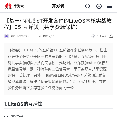
开发者
返
【基于小熊派IoT开发套件的LiteOS内核实战教
回
程】05-互斥锁（共享资源保护）
mculover666
2019/12/11
1.4w+
举
报
【摘要】 1. LiteOS的互斥锁1.1. 互斥锁在多任务环境下，往往
存在多个任务竞争同一共享资源的应用场景，互斥锁可被用于
个
对共享资源的保护从而实现独占式访问。互斥锁(mutex)又称互
斥型信号量，是一种特殊的二值信号量，用于实现对共享资源
我
人
的独占式处理。另外，Huawei LiteOS提供的互斥锁通过优先
级继承算法，解决了优先级翻转问题。1.2. 互斥锁的使用方式
的
主
多任务环境下会存在多个任务访问同一公...
开
页
1. LiteOS的互斥锁
发