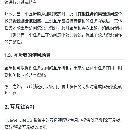
锁进行开锁或持有。
我
注
的
开
那么，当一个互斥锁为加锁状态时，此时
其他任务如果想访问这个
的
Programs
发
公共资源则会被阻塞
，直到互斥锁被持有该锁的任务释放后，其他
任务才能重新访问该公共资源，此时互斥锁再次上锁，如此确保同
支
一时刻只有一个任务正在访问这个公共资源，保证了公共资源操作
者
的完整性。
持
学
1.3. 互斥锁的使用场景
我
堂
互斥锁可以提供任务之间的互斥机制，用来防止两个任务在同一时
刻访问相同的共享资源。
的
我
我
除此之外，互斥锁还可以被用于防止多任务同步时造成优先级翻转
技
的
的
我
的问题。
术
云
课
的
我
2. 互斥锁API
支
声
程
认
的
我
Huawei LiteOS 系统中的互斥锁模块为用户提供创建/删除互斥锁、
获取/释放互斥锁的功能。