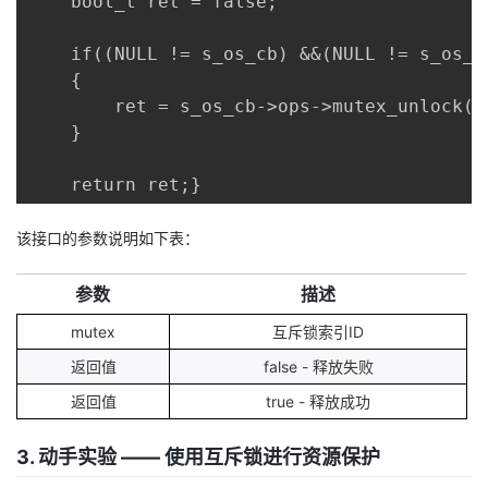
    bool_t ret = false;

    if((NULL != s_os_cb) &&(NULL != s_os_c
    {

        ret = s_os_cb->ops->mutex_unlock(mu
    }

    return ret;}
该接口的参数说明如下表：
参数
描述
mutex
互斥锁索引ID
返回值
false - 释放失败
返回值
true - 释放成功
3. 动手实验 —— 使用互斥锁进行资源保护