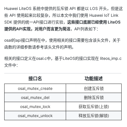
持
建
证
实
的
Huawei LiteOS 系统中提供的互斥锁 API 都是以 LOS 开头，但是这
些 API 使用起来比较复杂，所以本文中我们使用 Huawei IoT Link
议
验
收
SDK 提供的统一API接口进行实验，
这些接口底层已经使用 LiteOS
提供的API实现，对用户而言更为简洁
，API列表如下：
藏
osal的api接口声明在中，使用相关的接口需要包含该头文件，关于
函数的详细参数请参考该头文件的声明。
相关的接口定义在osal.c中，基于LiteOS的接口实现在 liteos_imp.c
文件中：
接口名
功能描述
osal_mutex_create
创建互斥锁
osal_mutex_del
删除互斥锁
osal_mutex_lock
获取互斥锁(上锁)
osal_mutex_unlock
释放互斥锁(解锁)