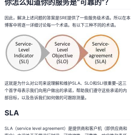
你怎么知道你的服务是“可靠的”？
我
注
的
开
因此，解决上述问题的答案是SRE提供了一些服务级术语。所以在本
的
Programs
发
博客中将逐一详细讨论每一个术语。有以下三种不同的术语。
支
者
持
学
我
堂
的
我
我
这就是为什么对公司来说理解和维护SLA、SLO和SLI很重要–这三
个首字母表示我们向用户做出的承诺，帮助我们遵守这些承诺的内
技
的
的
我
部目标，以及告诉我们如何做的可跟踪测量。
术
云
课
的
我
SLA
支
声
程
认
的
我
SLA（service level agreement）是提供商和客户机（即供应商和