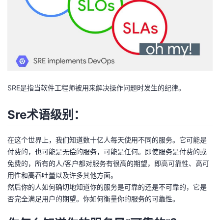
者
我
的
我
SRE是指当软件工程师被用来解决操作问题时发生的纪律。
博
的
我
Sre术语级别：
客
论
的
我
坛
圈
的
我
在这个世界上，我们知道数十亿人每天使用不同的服务。它可能是
付费的，也可能是无偿的服务，可能是任何。即使服务是付费的或
子
直
的
我
免费的，所有的人/客户都对服务有很高的期望，即高可靠性、高可
用性和高吞吐量以及许多其他方面。
我
播
活
的
然后你的人如何确切地知道你的服务是可靠的还是不可靠的，它是
否完全满足用户的期望。你如何衡量你的服务的可靠性。
我
动
关
的