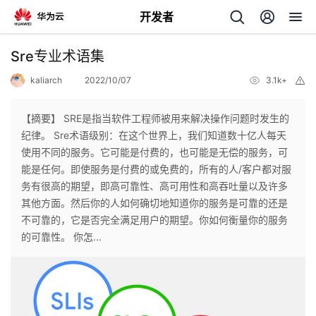
开发者
返
Sre专业术语集
回
kaliarch
2022/10/07
3.1k+
举
报
【摘要】 SRE是指当软件工程师被用来解决操作问题时发生的
纪律。 Sre术语级别：在这个世界上，我们知道数十亿人每天
使用不同的服务。它可能是付费的，也可能是无偿的服务，可
个
能是任何。即使服务是付费的或免费的，所有的人/客户都对服
务有很高的期望，即高可靠性、高可用性和高吞吐量以及许多
我
人
其他方面。然后你的人如何确切地知道你的服务是可靠的还是
不可靠的，它是否完全满足用户的期望。你如何衡量你的服务
的
主
的可靠性。 你怎...
开
页
发