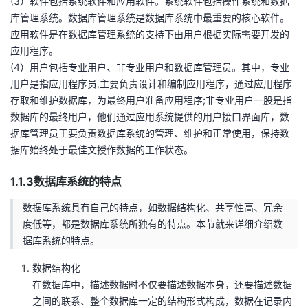
(3）软件包括系统软件和应用软件。系统软件包括操作系统和数据
持
建
证
实
的
库管理系统。数据库管理系统是数据库系统中最重要的核心软件。
应用软件是在数据库管理系统的支持下由用户根据实际需要开发的
议
验
收
应用程序。
(4）用户包括专业用户、非专业用户和数据库管理员。其中，专业
藏
用户是指应用程序员,主要负责设计和编制应用程序，通过应用程序
存取和维护数据库，为最终用户准备应用程序;非专业用户一股是指
数据库的最终用户，他们通过应用系统提供的用户接口界面库，数
据库管理员王要负责数据库系统的管理、维护和正常使用，保持数
据库始终处于最佳文授作数据的工作状态。
1.1.3数据库系统的特点
数据库系统具有自己的特点，如数据结构化、共享性高、冗余
度低等，都是数据库系统所独有的特点。本节就来详细介绍数
据库系统的特点。
数据结构化
在数据库中，描述数据时不仅要描述数据本身，还要描述数据
之间的联系、整个数据库一定的结构形式构成，数据在记录内