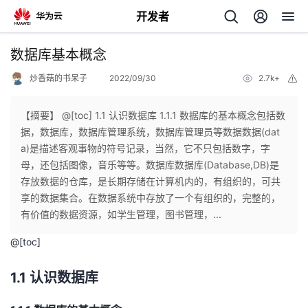
开发者
返
数据库基本概念
回
炒香菇的书呆子
2022/09/30
2.7k+
举
报
【摘要】 @[toc] 1.1 认识数据库 1.1.1 数据库的基本概念包括数
据，数据库，数据库管理系统，数据库管理员等数据数据(dat
a)是描述客观事物的符号记录，当然，它不只包括数字，字
个
母，还包括图像，音乐等等。数据库数据库(Database,DB)是
存放数据的仓库，是长期存储在计算机内的，有组织的，可共
我
人
享的数据集合。在数据系统中存放了一个有组织的，完整的，
有价值的数据资源，如学生管理，图书管理，...
的
主
@[toc]
开
页
1.1 认识数据库
发