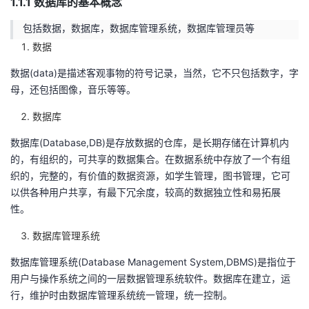
1.1.1 数据库的基本概念
者
包括数据，数据库，数据库管理系统，数据库管理员等
数据
我
数据(data)是描述客观事物的符号记录，当然，它不只包括数字，字
母，还包括图像，音乐等等。
的
我
数据库
博
的
我
数据库(Database,DB)是存放数据的仓库，是长期存储在计算机内
客
论
的
我
的，有组织的，可共享的数据集合。在数据系统中存放了一个有组
织的，完整的，有价值的数据资源，如学生管理，图书管理，它可
坛
圈
的
我
以供各种用户共享，有最下冗余度，较高的数据独立性和易拓展
性。
子
直
的
我
数据库管理系统
我
播
活
的
数据库管理系统(Database Management System,DBMS)是指位于
用户与操作系统之间的一层数据管理系统软件。数据库在建立，运
我
动
关
的
行，维护时由数据库管理系统统一管理，统一控制。