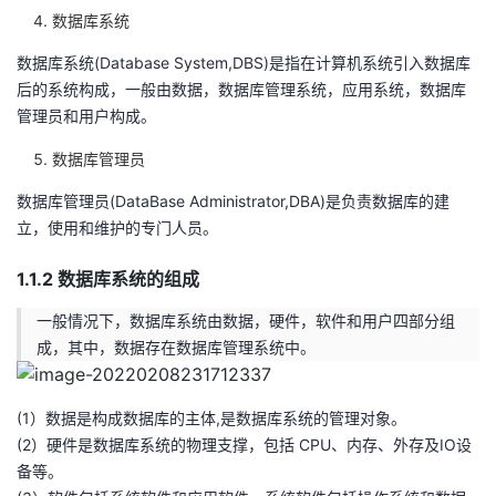
数据库系统
我
注
的
开
数据库系统(Database System,DBS)是指在计算机系统引入数据库
的
Programs
发
后的系统构成，一般由数据，数据库管理系统，应用系统，数据库
管理员和用户构成。
支
者
数据库管理员
持
学
数据库管理员(DataBase Administrator,DBA)是负责数据库的建
立，使用和维护的专门人员。
我
堂
1.1.2 数据库系统的组成
的
我
我
一般情况下，数据库系统由数据，硬件，软件和用户四部分组
技
的
成，其中，数据存在数据库管理系统中。
的
我
术
云
课
的
我
(1）数据是构成数据库的主体,是数据库系统的管理对象。
(2）硬件是数据库系统的物理支撑，包括 CPU、内存、外存及IO设
支
声
程
认
的
我
备等。