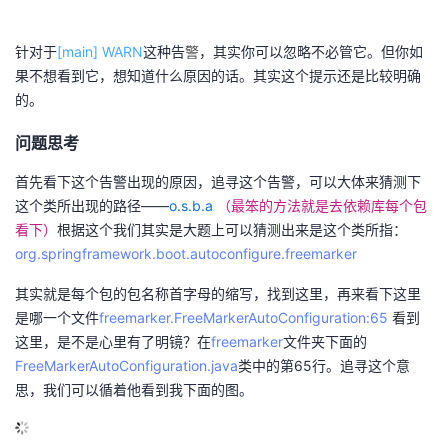
的
Programs
发
者
针对于
[main] WARN
这种告
警
，其实你可以忽略不必管它。但你如
果不想看到它，想知道什么原因的话。其实这个提示还是比较明确
支
者
我
的。
持
学
的
我
问题思考
我
堂
博
的
我
首先看下这个告警出现的原因，追寻这个告警，可以大体来猜测下
这个类所出现的路径——
o.s.b.a
（最笨的方法就是去依赖库每个包
的
我
客
论
的
我
看下）
我
根据这个我们其实是大题上可以猜测出来是这个类所指：
org.springframework.boot.autoconfigure.freemarker
技
的
坛
圈
的
我
的
我
其实就是每个包的包名称首字母的缩写，找到这里，再来看下这里
是哪一个文件
freemarker.FreeMarkerAutoConfiguration:65
看到
术
云
子
直
的
我
课
的
我
这里，是不是心里有了明镜？在
freemarker
文件夹下面的
FreeMarkerAutoConfiguration.java
类中的第65行。追寻这个意
支
声
播
活
的
程
认
的
我
思，我们可以循着他看到我下面的图。
持
建
动
关
证
实
的