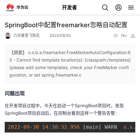
开发者
返
SpringBoot中配置freemarker忽略自动配置
回
六月暴雪飞梨花
2022/09/30
7k+
举
报
【摘要】 o.s.b.a.freemarker.FreeMarkerAutoConfiguration:6
5 - Cannot find template location(s): [classpath:/templates]
(please add some templates, check your FreeMarker confi
个
guration, or set spring.freemarker.c
我
人
问题出现
我
的
主
在开发项目过程中，今天在启动一个SpringBoot项目时，发现
SpringBoot项目启动后，在控制台看到这样一个警告告警：
我
的
开
页
2022
-
09
-
30
14
:
30
:
32.956
[
main
]
 WARN  
o
.
s
.
b
我
的
开
发