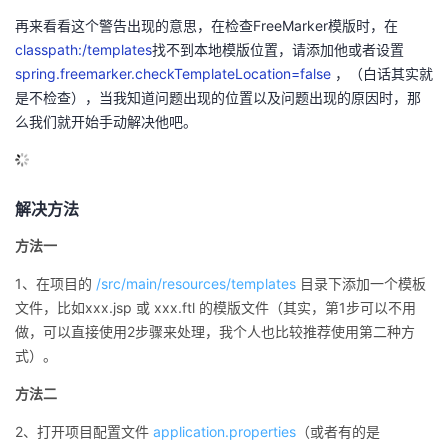
议
注
验
收
再来看看这个警告出现的意思，在检查FreeMarker模版时，在
classpath:/templates
找不到本地模版位置，请添加他或者设置
藏
spring.freemarker.checkTemplateLocation=false
，（白话其实就
是不检查），当我知道问题出现的位置以及问题出现的原因时，那
么我们就开始手动解决他吧。
解决方法
方法一
1、在项目的
/src/main/resources/templates
目录下添加一个模板
文件，比如xxx.jsp 或 xxx.ftl 的模版文件（其实，第1步可以不用
做，可以直接使用2步骤来处理，我个人也比较推荐使用第二种方
式）。
方法二
2、打开项目配置文件
application.properties
（或者有的是