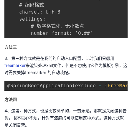
  	# 编码格式

    charset: UTF-8 

    settings:

    	# 数字格式化，无小数点

    	number_format: '0.##'   
方法三
3、第三种方式就是在我们的启动入口配置，此时我们只想用
freemarker
来渲染处理xml文件，但是不想使用它作为模板引擎，这
时需要关掉freemarker 的自动装配。
@SpringBootApplication
(
exclude 
=
{
FreeMark
方法四
4、这第四种方式，也是比较简单的，一劳永逸，那就是关闭这种告
警，眼不见心不烦，针对有洁癖的可以使用这种方式。这种方式就
是关闭告警。