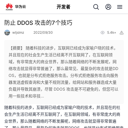
开发者
返
防止 DDOS 攻击的7个技巧
回
wljslmz
2022/09/30
5.4k+
举
报
【摘要】 随着科技的进步，互联网已经成为家喻户晓的技术，
并且现在的社会生产生活已经离不开互联网了，在互联网领
域，有非常庞大的商业世界，那么随着网络的不断发展呢，网
个
络攻击就显得非常普遍了，那么最常见、最复杂的攻击就是DD
OS，也就是分布式拒绝服务攻击。分布式拒绝服务攻击向服务
我
人
器发送虚假查询和大量不规则流量，给网站和服务器造成大量
负载并导致其崩溃，尽管 DDOS 攻击是不可避免的，但您可以
的
主
用一些技术和非技...
随着科技的进步，互联网已经成为家喻户晓的技术，并且现在的社
开
页
会生产生活已经离不开互联网了，在互联网领域，有非常庞大的商
业世界，那么随着网络的不断发展呢，网络攻击就显得非常普遍
发
了，那么最常见、最复杂的攻击就是DDOS，也就是分布式拒绝服务