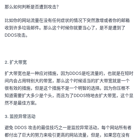
我
注
的
开
那么如何判断是否遭到攻击？
比如你的网站流量在没有任何症状的情况下突然激增或者你的邮箱
的
Programs
发
收到许多垃圾邮件。那么这个时候你就要当心了，是不是遭到了
DDOS攻击。
支
者
持
学
2. 扩大带宽
我
堂
扩大带宽也是一种应对措施，因为DDOS是吃流量的，也就是在短时
间内会占用特别大的带宽，那么这个时候适当的扩大带宽就是一个
的
我
我
很有效的措施，但是这个措施不是一个明智的选择。因为你压根不
知道需要扩大多少是个头，而且为了DDOS特地去扩大带宽，这个显
技
的
的
我
然不是最佳方案。
术
云
课
的
我
3. 监控异常活动
支
声
程
认
的
我
避免 DDOS 攻击的最佳技巧之一是监控异常活动，每个网站所有者
都付出了巨大的努力来吸引更高的网站流量，但是，如果您在没有