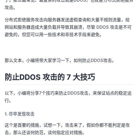
攻击。
者
分布式拒绝服务攻击向服务器发送虚假查询和大量不规则流量，给
我
网站和服务器造成大量负载并导致其崩溃，尽管 DDOS 攻击是不可
避免的，但您可以用一些技术和非技术手段来避免。
的
我
博
的
我
那么文本，小编将带大家学习一下，如何防止DDOS攻击。
客
论
的
我
防止DDOS 攻击的 7 大技巧
坛
圈
的
我
以下，小编将分享7个技巧来防止DDOS攻击，来保证站点的稳定运
子
直
的
我
行。
1. 尽早发现攻击
我
播
活
的
这个是首要的措施，试想一下，攻击来了，假如你都不能判定是攻
我
动
关
的
击，那么还谈何防范，谈何指定应对措施。