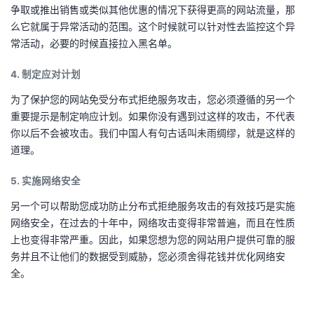
持
建
证
实
的
争取或推出销售或类似其他优惠的情况下获得更高的网站流量，那
么它就属于异常活动的范围。这个时候就可以针对性去监控这个异
议
验
收
常活动，必要的时候直接拉入黑名单。
4. 制定应对计划
藏
为了保护您的网站免受分布式拒绝服务攻击，您必须遵循的另一个
重要提示是制定响应计划。如果你没有遇到过这样的攻击，不代表
你以后不会被攻击。我们中国人有句古话叫未雨绸缪，就是这样的
道理。
5. 实施网络安全
另一个可以帮助您成功防止分布式拒绝服务攻击的有效技巧是实施
网络安全，在过去的十年中，网络攻击变得非常普遍，而且在性质
上也变得非常严重。因此，如果您想为您的网站用户提供可靠的服
务并且不让他们的数据受到威胁，您必须舍得花钱并优化网络安
全。