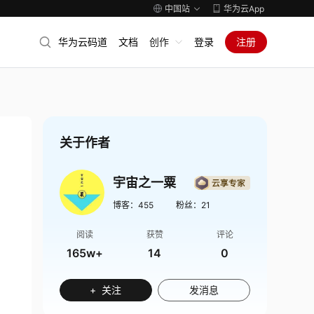
中国站
华为云App
华为云码道
文档
创作
登录
注册
关于作者
宇宙之一粟
博客：
455
粉丝：
21
阅读
获赞
评论
165w+
14
0
+ 关注
发消息