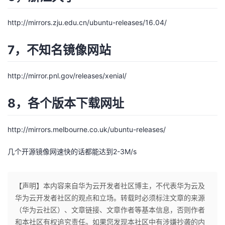
我
注
的
开
http://mirrors.zju.edu.cn/ubuntu-releases/16.04/
的
Programs
发
7，不知名镜像网站
支
者
http://mirror.pnl.gov/releases/xenial/
持
学
8，各个版本下载网址
我
堂
http://mirrors.melbourne.co.uk/ubuntu-releases/
的
我
我
几个开源镜像网速快的话都能达到2-3M/s
技
的
的
我
术
云
课
的
我
【声明】本内容来自华为云开发者社区博主，不代表华为云及
华为云开发者社区的观点和立场。转载时必须标注文章的来源
支
声
程
认
的
我
（华为云社区）、文章链接、文章作者等基本信息，否则作者
和本社区有权追究责任。如果您发现本社区中有涉嫌抄袭的内