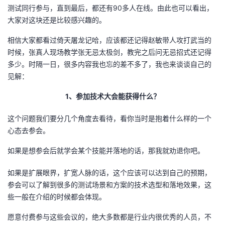
测试同行参与，直到最后，都还有90多人在线。由此也可以看出，
的
Programs
发
者
大家对这块还是比较感兴趣的。
相信大家都看过倚天屠龙记哈，应该都还记得赵敏带人攻打武当的
支
者
我
时候，张真人现场教学张无忌太极剑，教完之后问无忌招式还记得
多少。时隔一日，很多内容我也忘的差不多了，我也来谈谈自己的
持
学
的
我
见解：
我
堂
博
的
我
1、参加技术大会能获得什么？
的
我
客
论
的
我
我
这个问题我们要分几个角度去看待，看你当时是抱着什么样的一个
心态去参会。
技
的
坛
圈
的
我
的
我
如果是想参会后就学会某个技能并落地的话，那我就劝退你吧。
术
云
子
直
的
我
课
的
我
如果是扩展眼界，扩宽人脉的话，这个应该可以达到自己的预期，
参会可以了解到很多的测试场景和方案的技术选型和落地效果，这
支
声
播
活
的
程
认
的
我
些一般在介绍的时候都会体现。
持
建
动
关
证
实
的
愿意付费参与这些会议的，绝大多数都是行业内很优秀的人员，不