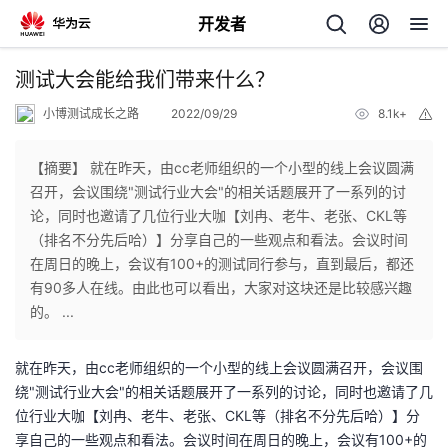
开发者
返
测试大会能给我们带来什么？
回
小博测试成长之路
2022/09/29
8.1k+
举
报
【摘要】 就在昨天，由cc老师组织的一个小型的线上会议圆满
召开，会议围绕"测试行业大会"的相关话题展开了一系列的讨
论，同时也邀请了几位行业大咖【刘冉、老牛、老张、CKL等
个
（排名不分先后哈）】分享自己的一些观点和看法。会议时间
在周日的晚上，会议有100+的测试同行参与，直到最后，都还
我
人
有90多人在线。由此也可以看出，大家对这块还是比较感兴趣
的。 ...
我
的
主
就在昨天，由cc老师组织的一个小型的线上会议圆满召开，会议围
我
的
开
页
绕"测试行业大会"的相关话题展开了一系列的讨论，同时也邀请了几
位行业大咖【刘冉、老牛、老张、CKL等（排名不分先后哈）】分
我
的
开
发
享自己的一些观点和看法。会议时间在周日的晚上，会议有100+的