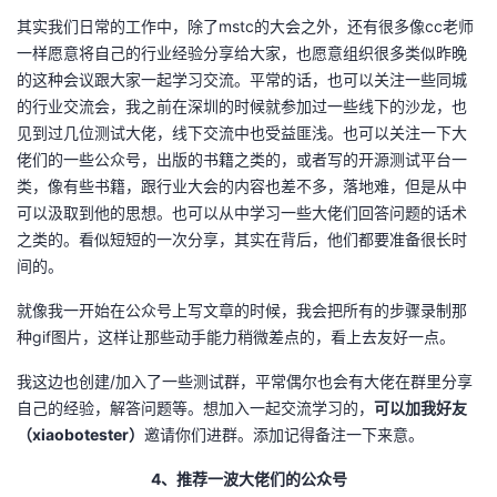
其实我们日常的工作中，除了mstc的大会之外，还有很多像cc老师
一样愿意将自己的行业经验分享给大家，也愿意组织很多类似昨晚
的这种会议跟大家一起学习交流。平常的话，也可以关注一些同城
的行业交流会，我之前在深圳的时候就参加过一些线下的沙龙，也
见到过几位测试大佬，线下交流中也受益匪浅。也可以关注一下大
佬们的一些公众号，出版的书籍之类的，或者写的开源测试平台一
类，像有些书籍，跟行业大会的内容也差不多，落地难，但是从中
可以汲取到他的思想。也可以从中学习一些大佬们回答问题的话术
之类的。看似短短的一次分享，其实在背后，他们都要准备很长时
间的。
就像我一开始在公众号上写文章的时候，我会把所有的步骤录制那
种gif图片，这样让那些动手能力稍微差点的，看上去友好一点。
我这边也创建/加入了一些测试群，平常偶尔也会有大佬在群里分享
自己的经验，解答问题等。想加入一起交流学习的，
可以加我好友
（xiaobotester）
邀请你们进群。添加记得备注一下来意。
4、推荐一波大佬们的公众号