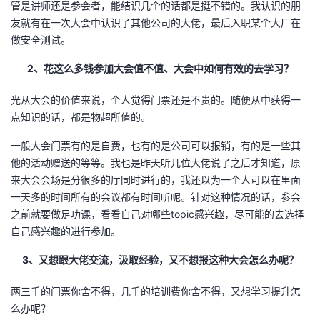
管是讲师还是参会者，能结识几个的话都是挺不错的。我认识的朋
议
注
验
收
友就有在一次大会中认识了其他公司的大佬，最后入职某个大厂在
做安全测试。
藏
2、花这么多钱参加大会值不值、大会中如何有效的去学习？
光从大会的价值来说，个人觉得门票还是不贵的。随便从中获得一
点知识的话，都是物超所值的。
一般大会门票有的是自费，也有的是公司可以报销，有的是一些其
他的活动赠送的等等。我也是昨天听几位大佬说了之后才知道，原
来大会会场是分很多的厅同时进行的，我还以为一个人可以在里面
一天多的时间所有的会议都有时间听呢。针对这种情况的话，参会
之前就要做足功课，看看自己对哪些topic感兴趣，尽可能的去选择
自己感兴趣的进行参加。
3、又想跟大佬交流，汲取经验，又不想报这种大会怎么办呢？
两三千的门票你舍不得，几千的培训费你舍不得，又想学习提升怎
么办呢？