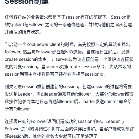
Session创建
任何客户端的业务请求都是基于session存在的前提下。Session是
维持client与Follower之间的一条通信通道，并维持他们之间从创建
开始后的所有状态。
当启动一个Zookeeper client的时候，首先按照一定的算法查找出
follower, 然后与Follower建立起NIO连接。当连接建立好后，发送
create session的命令，让server端为该连接创建一个维护该连接状
态的对象session。当server收到create session命令，先从本地的
session列表中查找看是否已经存在有相同sessionId，
则关闭原session重新创建新的session。创建session的过程将需要
发送到Leader，再由leader通知其他follower，大部分Follower都将
此操作记录到本地日志再通知leader后，leader发送commit命令给
所有Follower，
连接客户端的Follower返回创建成功的session响应。Leader与
Follower之间的协调过程将在后面的做详细讲解。当客户端成功创建
好session后，其他的业务命令就可以正常处理了。