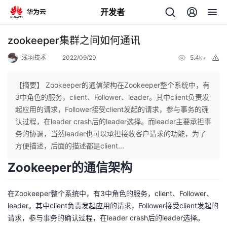
开发者
返
zookeeper集群之间如何通讯
回
浅羽技术
2022/09/29
5.4k+
举
报
【摘要】 Zookeeper的通信架构在Zookeeper整个系统中，有
3中角色的服务，client、Follower、leader。其中client负责发
起应用的请求，Follower接受client发起的请求，参与事务的确
个
认过程，在leader crash后的leader选择。而leader主要承担事
务的协调，当然leader也可以承担接收客户请求的功能，为了
我
人
方便描述，后面的描述都是client...
Zookeeper的通信架构
我
的
主
我
在Zookeeper整个系统中，有3中角色的服务，client、Follower、
的
开
页
leader。其中client负责发起应用的请求，Follower接受client发起的
我
请求，参与事务的确认过程，在leader crash后的leader选择。
的
开
发