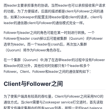
而leader主要承担事务的协调，当然leader也可以承担接收客户请求
的
Programs
发
者
的功能，为了方便描述，后面的描述都是client与Follower之间的通
信，如果Zookeeper的配置支持leader接收client的请求，client与
支
者
我
leader的通信跟client与Follower的通信模式完全一样。
持
学
的
我
Follower与leader之间的角色可能在某一时刻进行转换。一个
Follower在leader crash掉以后可能被集群（Quorum）的Follower
我
堂
博
的
我
选举为leader。而一个leader在crash后，再次加入集群
（Quorum）将作为Follower角色存在。
的
我
客
论
的
我
我
在一个集群（Quorum）中,除了在选举leader的过程中没有Follower
和leader的区分外，其他任何时刻都只有1个leader和多个
技
的
坛
圈
的
我
的
我
Follower。Client、Follower和leader之间的通信架构如下：
术
云
子
直
的
我
课
的
我
Client与Follower之间
支
声
播
活
的
程
认
的
我
为了使客户端具有较高的吞吐量，Client与Follower之间采用NIO的
持
建
动
关
通信方式。当client需要与Zookeeper service打交道时，首先读取
证
实
的
配置文件确定集群内的所有server列表，按照一定的load balance