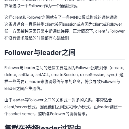
议
注
算法选取一个Follower作为一个通信目标。
验
收
这样client和Follower之间就有了一条由NIO模式构成的通信通道。
藏
这条通道会一直保持到client关闭session或者因为client或Follower
任一方因某种原因异常中断通信连接。正常情况下, client与Follower
在没有请求发起的时候都有心跳检测
Follower与leader之间
Follower与leader之间的通信主要是因为Follower接收到像（create,
delete, setData, setACL, createSession, closeSession, sync）这
样一些需要让leader来协调最终结果的命令，将会导致Follower与
leader之间产生通信。
由于leader与Follower之间的关系式一对多的关系，非常适合
client/server模式，因此他们之间是采用c/s模式，由leader创建一
个socket server，监听各Follower的协调请求。
集群在选择leader过程中