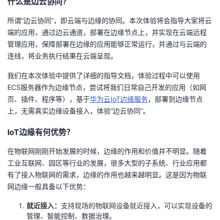
什么是边云协同？
的
Programs
发
者
所谓“边云协同”，即云端与边缘的协同。本次体验将会指导大家将云
端的应用，通过边云通道，部署在边缘节点上，并实现在云端远程
支
者
我
管理应用，保障部署在边缘的应用能够正常运行，并通过与云端的
连线，将业务执行结果在云端呈现。
持
学
的
我
我们在本次体验中提供了详细的指导文档，体验过程中可以使用
ECS
服务器作为边缘节点，尝试将我们日常自己开发的应用（如网
我
堂
博
的
我
页、插件、程序等），基于
华为云
IoT
边缘服务
，部署到边缘节点
上，无需真实边缘设备接入，体验“边云协同”。
的
我
客
论
的
我
我
IoT
边缘有何优势？
技
的
坛
圈
的
我
的
我
在物联网刚刚开始发展的时候，边缘的作用和价值并不明显。随着
术
云
子
直
的
我
课
的
我
工业互联网、园区等行业的发展，很多大型的子系统、行业应用都
有了接入物联网的需求，边缘的作用也越来越明显。这是因为物联
支
声
播
活
的
程
认
的
我
网边缘一般具备以下优势：
持
建
就近接入：
支持现场的物联网设备就近接入，可以实现
设备的
动
关
证
实
的
管理、智能控制、数据治理。