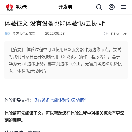
开发者
返
体验征文|没有设备也能体验“边云协同”
回
华为IoT云服务
2022/09/28
8.3k+
举
报
【摘要】 体验过程中可以使用ECS服务器作为边缘节点，尝试
将我们日常自己开发的应用（如网页、插件、程序等），基于
华为云IoT边缘服务，部署到边缘节点上，无需真实边缘设备接
个
入，体验“边云协同”。
我
人
我
的
主
体验指导文档：
没有设备也能体验“边云协同”
我
的
体验前可先阅读下文，可以帮助您在体验过程中对相关概念有更深
开
页
刻的理解。
我
的
开
发