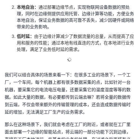
议
注
验
收
本地自治：
通过部署边缘节点，
实现物联网设备数据的预处
理，同时在边缘侧提供应用托管、边缘计算等功能，方便业务
本地自治，保证业务数据的高可靠不丢失，减少因硬件或网络
藏
带来的业务影响。
低时延：
由于边缘计算减少了数据流量的总量，从而提高了应
用和服务的性能；通过本地有线直连的方式，在本地进行业务
处理，满足了业务低时延的需求。
我们可以结合具体的场景来看一下：在很多工业的场景下，一个工
厂，一个车间，每个机器上都有很多数据采集的点，比如针对一台
机器，要采集它的电流电压电量，还要采集它的温度湿度等等的数
据。如此大量的数据，有必要都传到云端去嘛？若将全量的数据传
到云端，不仅会带来额外的传输管理的成本，还会造成数据传输时
延的增加，无法满足工厂生产的业务需求。
那么在这种场景下，我们就会考虑在工厂的附近，或者就在工厂里
面去部署一个边缘的智能站点，将云端的一部分功能下沉到边缘，