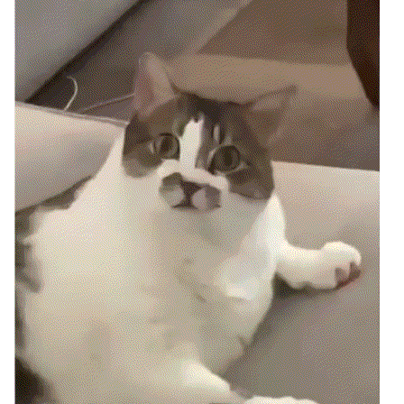
者
我
的
我
博
的
我
客
论
的
我
坛
圈
的
我
子
直
的
我
我
播
活
的
我
动
关
的