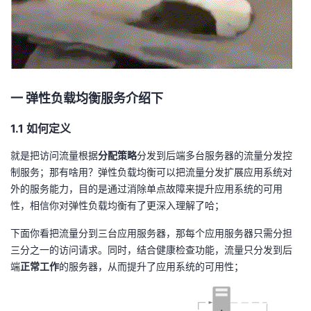
我
注
的
开
的
Programs
发
支
者
一 弹性负载均衡服务介绍下
持
学
1.1 如何定义
我
堂
就是把访问流量根据
分配策略
分发到后端多台服务器的流量分发控
制服务；那有啥用？弹性负载均衡可以把流量分发扩展应用系统对
的
我
我
外的服务能力，目的是通过消除单点故障来提升应用系统的可用
性，相信你对弹性负载均衡有了更深入理解了哈；
技
的
的
我
下面你看把流量分到三台应用服务器，那每个应用服务器只需分担
三分之一的访问请求。同时，结合健康检查功能，流量只分发到后
术
云
课
的
我
端
正常工作
的服务器，从而提升了应用系统的可用性；
支
声
程
认
的
我