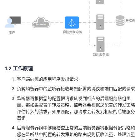
持
建
证
实
的
议
验
收
藏
1.2 工作原理
客户端向您的应用程序发出请求
负载均衡器中的监听器接收与您配置的协议和端口匹配的请求
监听器再根据您的配置把请求转发到相应的后端
服务器
组里
面，那如果配置了转发策略，监听器会根据您配置的转发策略
评估传入的请求，如果匹配，那请求会转发到相应的后端
服务
器
组
后端
服务器
组中健康检查正常的后端
服务器
将根据分配策略和
您在监听器中配置的转发策略的路由规则接收流量，处理流量