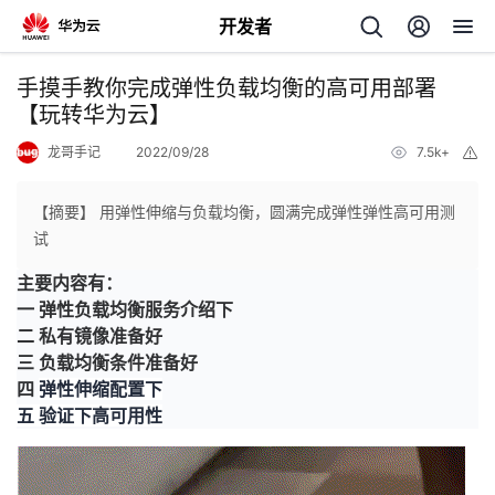
开发者
返
手摸手教你完成弹性负载均衡的高可用部署
回
【玩转华为云】
龙哥手记
2022/09/28
7.5k+
举
报
【摘要】 用弹性伸缩与负载均衡，圆满完成弹性弹性高可用测
试
个
主要内容有：
一 弹性负载均衡服务介绍下
我
人
二 私有镜像准备好
三 负载均衡条件准备好
的
主
四
弹性伸缩配置下
五 验证下高可用性
开
页
发