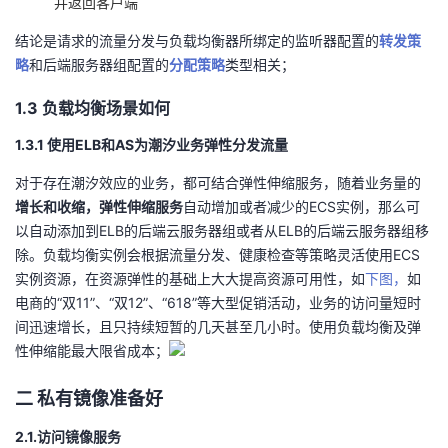
并返回客户端
结论是请求的流量分发与负载均衡器所绑定的监听器配置的
转发策
略
和后端
服务器
组配置的
分配策略
类型相关；
1.3 负载均衡场景如何
1.3.1 使用ELB和AS为潮汐业务弹性分发流量
对于存在潮汐效应的业务，都可结合弹性伸缩服务，随着业务量的
增长和收缩，弹性伸缩服务
自动增加或者减少的ECS实例，那么可
以自动添加到ELB的后端
云服务器
组或者从ELB的后端
云服务器
组移
除。负载均衡实例会根据流量分发、健康检查等策略灵活使用ECS
实例资源，在资源弹性的基础上大大提高资源可用性，如
下图，
如
电商的“双11”、“双12”、“618”等大型促销活动，业务的访问量短时
间迅速增长，且只持续短暂的几天甚至几小时。使用负载均衡及弹
性伸缩能最大限省成本；
二 私有镜像准备好
2.1.访问镜像服务