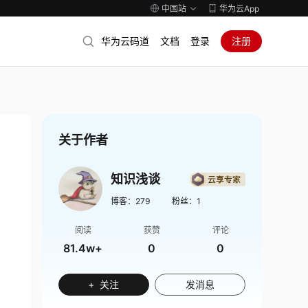
中国站
华为云App
华为云码道
文档
登录
注册
关于作者
知识浅谈
博客：
279
粉丝：
1
阅读
获赞
评论
81.4w+
0
0
+ 关注
发消息