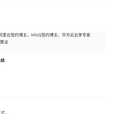
，阿里云签约博主，InfoQ签约博主，华为云云享专家
M算法
总结
方式，