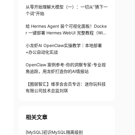
从零开始理解大模型（一）：一切从"猜下一
个词"开始
给 Hermes Agent 装个可视化面板！Docke
r 一键部署 Hermes WebUI 完整教程（Win
+Linux）
小龙虾AI OpenClaw实操教学｜本地部署
+办公自动化实战
OpenClaw 案例参考-你的洞察专家-专业视
角追踪，用龙虾打造你的AI情报站
【圈层智汇】维享会会员专访：迷你玩科技
有限公司技术总监刘琪
相关文章
[MySQL]初识MySQL隔离级别