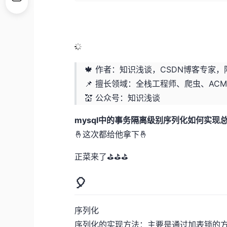
🍁 作者：知识浅谈，CSDN博客专家
📌 擅长领域：全栈工程师、爬虫、AC
💒 公众号：知识浅谈
mysql中的事务隔离级别序列化如何实现
🤞这次都给他拿下🤞
正菜来了⛳⛳⛳
🎈
序列化
序列化的实现方法：主要是通过加表锁的