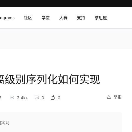
rograms
社区
学堂
大赛
支持
茶思屋
隔离级别序列化如何实现
举报
8
3.4k+
0
0
何实现