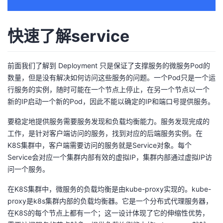
者
快速了解service
我
前面我们了解到 Deployment 只是保证了支撑服务的微服务Pod的
的
我
数量，但是没有解决如何访问这些服务的问题。一个Pod只是一个运
行服务的实例，随时可能在一个节点上停止，在另一个节点以一个
博
的
我
新的IP启动一个新的Pod，因此不能以确定的IP和端口号提供服务。
客
论
的
我
要稳定地提供服务需要服务发现和负载均衡能力。服务发现完成的
工作，是针对客户端访问的服务，找到对应的后端服务实例。在
坛
圈
的
我
K8S集群中，客户端需要访问的服务就是Service对象。每个
Service会对应一个集群内部有效的虚拟IP，集群内部通过虚拟IP访
子
直
的
我
问一个服务。
我
播
活
的
在K8S集群中，微服务的负载均衡是由kube-proxy实现的。kube-
proxy是k8s集群内部的负载均衡器。它是一个分布式代理服务器，
我
动
关
的
在K8S的每个节点上都有一个；这一设计体现了它的伸缩性优势，