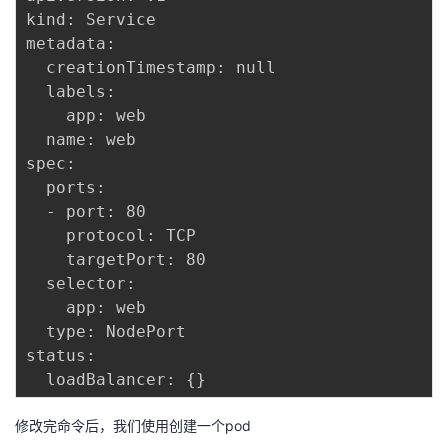
kind: Service

metadata:

  creationTimestamp: null

  labels:

    app: web

  name: web

spec:

  ports:

  - port: 80

    protocol: TCP

    targetPort: 80

  selector:

    app: web

  type: NodePort

status:

修改完命令后，我们使用创建一个pod