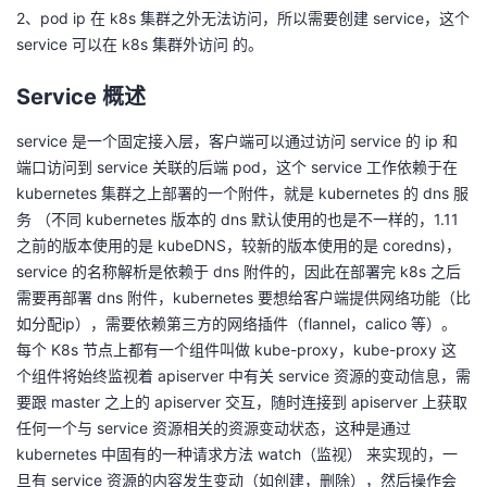
2、pod ip 在 k8s 集群之外无法访问，所以需要创建 service，这个
service 可以在 k8s 集群外访问 的。
Service 概述
service 是一个固定接入层，客户端可以通过访问 service 的 ip 和
端口访问到 service 关联的后端 pod，这个 service 工作依赖于在
kubernetes 集群之上部署的一个附件，就是 kubernetes 的 dns 服
务 （不同 kubernetes 版本的 dns 默认使用的也是不一样的，1.11
之前的版本使用的是 kubeDNS，较新的版本使用的是 coredns)，
service 的名称解析是依赖于 dns 附件的，因此在部署完 k8s 之后
需要再部署 dns 附件，kubernetes 要想给客户端提供网络功能（比
如分配ip），需要依赖第三方的网络插件（flannel，calico 等）。
每个 K8s 节点上都有一个组件叫做 kube-proxy，kube-proxy 这
个组件将始终监视着 apiserver 中有关 service 资源的变动信息，需
要跟 master 之上的 apiserver 交互，随时连接到 apiserver 上获取
任何一个与 service 资源相关的资源变动状态，这种是通过
kubernetes 中固有的一种请求方法 watch（监视） 来实现的，一
旦有 service 资源的内容发生变动（如创建，删除），然后操作会