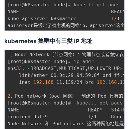
[
root@k8smaster node
]
# kubectl get pods -n
NAME                                READY 
kube-apiserver-k8smaster            
1
/1   
kubernetes 集群中有三类 IP 地址
1
[
root@k8smaster node
]
# ip addr
ens33: 
<
BROADCAST,MULTICAST,UP,LOWER_UP
>
 m
    link/ether 00:0c:29:94:59:0f brd ff:ff
    inet 
192.168
.11.139/24 brd 
192.168
.11.
2
[
root@k8smaster node
]
#  kubectl get pods -
NAME                        READY   STATUS
frontend-d5tr9              
1
/1     Runnin
Node Network 和 Pod network 这两