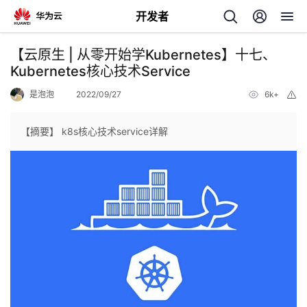
开发者
返
【云原生 | 从零开始学Kubernetes】十七、
回
Kubernetes核心技术Service
是泡泡
2022/09/27
6k+
举
报
【摘要】 k8s核心技术service详解
个
我
人
的
主
开
页
发