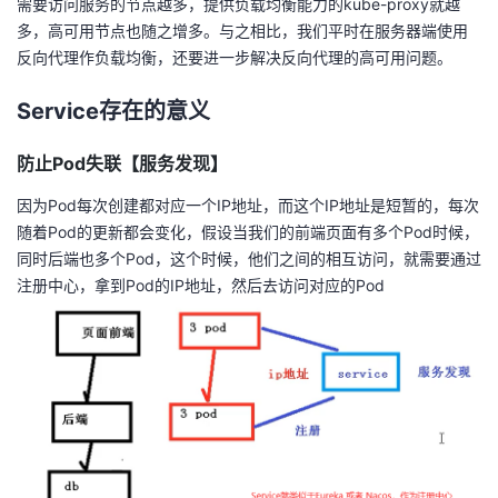
需要访问服务的节点越多，提供负载均衡能力的kube-proxy就越
我
注
的
开
多，高可用节点也随之增多。与之相比，我们平时在服务器端使用
反向代理作负载均衡，还要进一步解决反向代理的高可用问题。
的
Programs
发
Service存在的意义
支
者
防止Pod失联【服务发现】
持
学
因为Pod每次创建都对应一个IP地址，而这个IP地址是短暂的，每次
随着Pod的更新都会变化，假设当我们的前端页面有多个Pod时候，
我
堂
同时后端也多个Pod，这个时候，他们之间的相互访问，就需要通过
注册中心，拿到Pod的IP地址，然后去访问对应的Pod
的
我
我
技
的
的
我
术
云
课
的
我
支
声
程
认
的
我