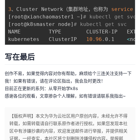
3
、Cluster Network（集群地址，也称为 
service
 
[
root@xianchaomaster1 ~
]
# kubectl get svc 
[
root@k8smaster node
]
# kubectl get svc
NAME         TYPE        CLUSTER-IP   EXTE
kubernetes   ClusterIP   
10.96
.0.1    
<
non
写在最后
创作不易，如果觉得内容对你有帮助，麻烦给个三连关注支持一下
我！如果有错误，请在评论区指出，我会及时更改！
目前正在更新的系列：从零开始学k8s
感谢各位的观看，文章掺杂个人理解，如有错误请联系我指出~
【版权声明】本文为华为云社区用户原创内容，未经允许不得
转载，如需转载请自行联系原作者进行授权。如果您发现本社
区中有涉嫌抄袭的内容，欢迎发送邮件进行举报，并提供相关
证据，一经查实，本社区将立刻删除涉嫌侵权内容，举报邮