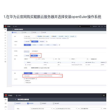
我
注
的
开
1.在华为云官网购买鲲鹏云服务器并选择安装openEuler操作系统
的
Programs
发
支
者
持
学
我
堂
的
我
我
技
的
的
我
术
云
课
的
我
支
声
程
认
的
我