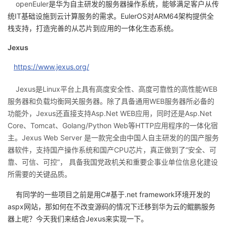
openEuler
是华为自主研发的服务器操作系统，能够满足客户从传
统IT基础设施到云计算服务的需求。EulerOS对ARM64架构提供全
者
栈支持，打造完善的从芯片到应用的一体化生态系统。
我
Jexus
https://www.jexus.org/
的
我
Jexus是Linux平台上具有高度安全性、高度可靠性的高性能WEB
博
的
我
服务器和负载均衡网关服务器。除了具备通用WEB服务器所必备的
功能外，Jexus还直接支持Asp.Net WEB应用，同时还是Asp.Net
客
论
的
我
Core、Tomcat、Golang/Python Web等HTTP应用程序的一体化宿
主。Jexus Web Server 是一款完全由中国人自主研发的的国产服务
坛
圈
的
我
器软件，支持国产操作系统和国产CPU芯片，真正做到了“安全、可
靠、可信、可控”， 具备我国党政机关和重要企事业单位信息化建设
子
直
的
我
所需要的关键品质。
我
播
活
的
有同学的一些项目之前是用C#基于.net framework环境开发的
aspx网站，那如何在不改变源码的情况下迁移到华为云的鲲鹏服务
我
动
关
的
器上呢？今天我们来结合Jexus来实现一下。