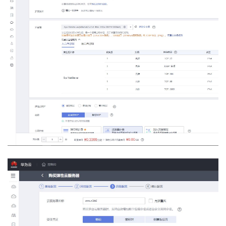
持
建
证
实
的
议
验
收
藏