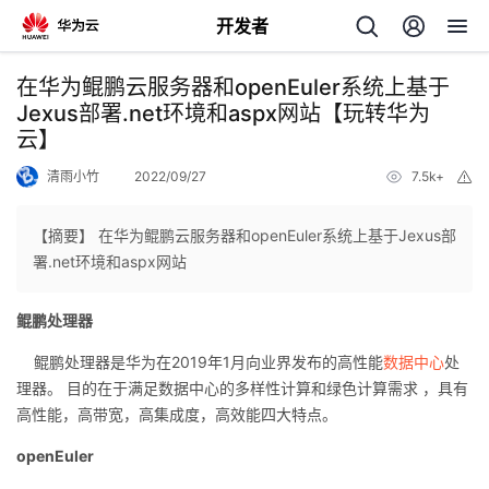
开发者
返
在华为鲲鹏云服务器和openEuler系统上基于
回
Jexus部署.net环境和aspx网站【玩转华为
云】
清雨小竹
2022/09/27
7.5k+
举
报
【摘要】 在华为鲲鹏云服务器和openEuler系统上基于Jexus部
个
署.net环境和aspx网站
我
人
鲲鹏处理器
鲲鹏处理器是华为在2019年1月向业界发布的高性能
数据中心
处
的
主
理器。 目的在于满足数据中心的多样性计算和绿色计算需求 ，具有
高性能，高带宽，高集成度，高效能四大特点。
开
页
openEuler
发