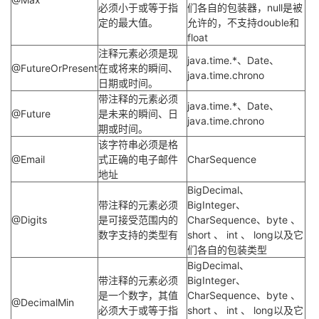
必须小于或等于指
们各自的包装器，null是被
定的最大值。
允许的，不支持double和
float
注释元素必须是现
java.time.*、Date、
@FutureOrPresent
在或将来的瞬间、
java.time.chrono
日期或时间。
带注释的元素必须
java.time.*、Date、
@Future
是未来的瞬间、日
java.time.chrono
期或时间。
该字符串必须是格
@Email
式正确的电子邮件
CharSequence
地址
BigDecimal、
带注释的元素必须
BigInteger、
@Digits
是可接受范围内的
CharSequence、byte 、
数字支持的类型有
short 、 int 、 long以及它
们各自的包装类型
BigDecimal、
带注释的元素必须
BigInteger、
是一个数字，其值
CharSequence、byte 、
@DecimalMin
必须大于或等于指
short 、 int 、 long以及它