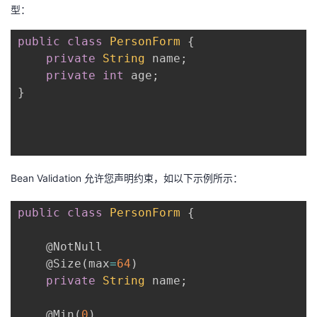
型：
public
class
PersonForm
{
private
String
 name
;
private
int
 age
;
}
Bean Validation 允许您声明约束，如以下示例所示：
public
class
PersonForm
{
@NotNull
@Size
(
max
=
64
)
private
String
 name
;
@Min
(
0
)