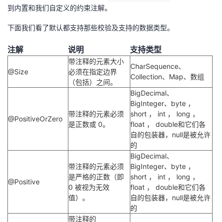
到内置和我们自定义的约束注解。
下面我们看了默认都支持那些校验及支持的数据类型。
注解
说明
支持类型
带注释的元素大小
CharSequence、
@Size
必须在指定边界
Collection、Map、数组
（包括）之间。
BigDecimal、
BigInteger、byte ，
带注释的元素必须
short ， int ， long ，
@PositiveOrZero
是正数或 0。
float ， double和它们各
自的包装器，null是被允许
的
BigDecimal、
带注释的元素必须
BigInteger、byte ，
是严格的正数（即
short ， int ， long ，
@Positive
0 被视为无效
float ， double和它们各
值）。
自的包装器，null是被允许
的
带注释的