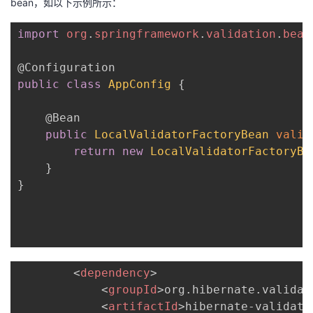
bean，如以下示例所示：
import
org
.
springframework
.
validation
.
bean
@Configuration
public
class
AppConfig
{
@Bean
public
LocalValidatorFactoryBean
valid
return
new
LocalValidatorFactoryBe
}
}
<
dependency
>
<
groupId
>
org.hibernate.validat
<
artifactId
>
hibernate-validato