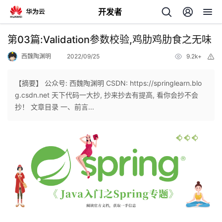
开发者
返
第03篇:Validation参数校验,鸡肋鸡肋食之无味
回
西魏陶渊明
2022/09/25
9.2k+
举
报
【摘要】 公众号: 西魏陶渊明 CSDN: https://springlearn.blo
g.csdn.net 天下代码一大抄, 抄来抄去有提高, 看你会抄不会
抄！ 文章目录 一、前言...
个
我
人
的
主
开
页
发