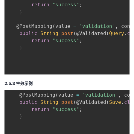
return
"success"
;
}
@PostMapping
(
value 
=
"validation"
,
 cons
public
String
post
(
@Validated
(
Query
.
cl
return
"success"
;
}
2.5.3 生效示例
@PostMapping
(
value 
=
"validation"
,
 con
public
String
post
(
@Validated
(
Save
.
cla
return
"success"
;
}