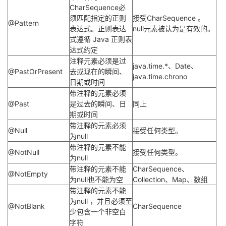
CharSequence必
须匹配指定的正则
接受CharSequence 。
@Pattern
表达式。正则表达
null元素被认为是有效的。
式遵循 Java 正则表
达式约定
注释元素必须是过
java.time.*、Date、
@PastOrPresent
去或现在的瞬间、
java.time.chrono
日期或时间
带注释的元素必须
@Past
是过去的瞬间、日
同上
期或时间
带注释的元素必须
@Null
接受任何类型。
为null
带注释的元素不能
@NotNull
接受任何类型。
为null
带注释的元素不能
CharSequence、
@NotEmpty
为null也不能为空
Collection、Map、数组
带注释的元素不能
为null ，并且必须至
@NotBlank
CharSequence
少包含一个非空白
字符