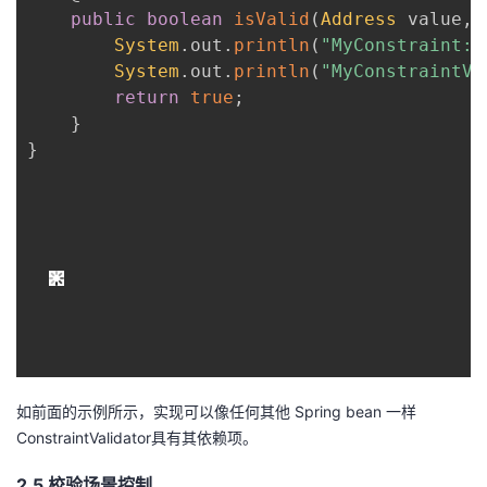
public
boolean
isValid
(
Address
 value
,
System
.
out
.
println
(
"MyConstraint:"
System
.
out
.
println
(
"MyConstraintVa
return
true
;
}
}
如前面的示例所示，实现可以像任何其他 Spring bean 一样
ConstraintValidator具有其依赖项。
2.5 校验场景控制