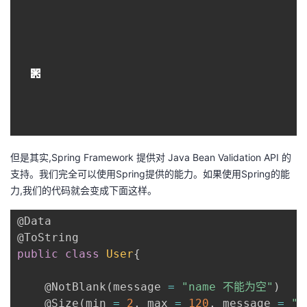
但是其实,Spring Framework 提供对 Java Bean Validation API 的
支持。我们完全可以使用Spring提供的能力。如果使用Spring的能
力,我们的代码就会变成下面这样。
@Data
@ToString
public
class
User
{
@NotBlank
(
message 
=
"name 不能为空"
)
@Size
(
min 
=
2
,
 max 
=
120
,
 message 
=
"