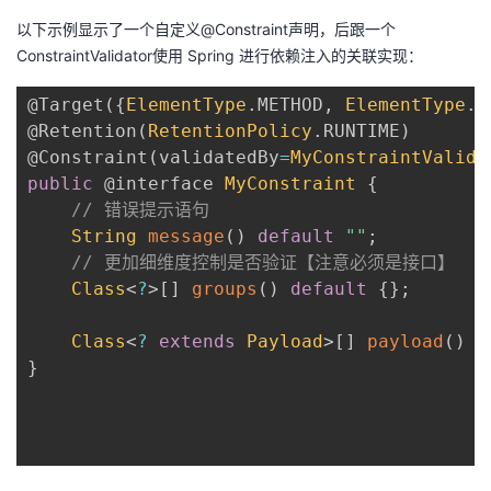
以下示例显示了一个自定义@Constraint声明，后跟一个
ConstraintValidator使用 Spring 进行依赖注入的关联实现：
@Target
(
{
ElementType
.
METHOD
,
ElementType
.
F
@Retention
(
RetentionPolicy
.
RUNTIME
)
@Constraint
(
validatedBy
=
MyConstraintValida
public
@interface
MyConstraint
{
// 错误提示语句
String
message
(
)
default
""
;
// 更加细维度控制是否验证【注意必须是接口】
Class
<
?
>
[
]
groups
(
)
default
{
}
;
Class
<
?
extends
Payload
>
[
]
payload
(
)
d
}