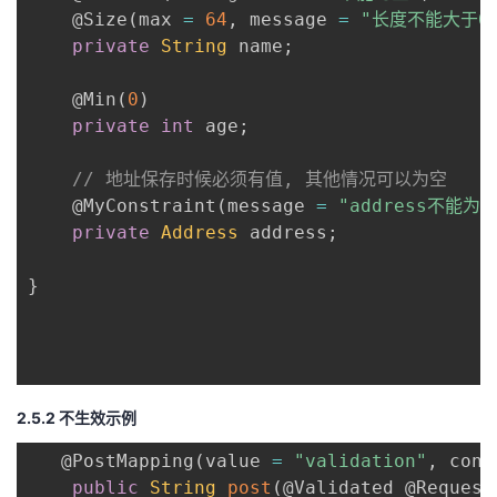
@Size
(
max 
=
64
,
 message 
=
"长度不能大于64
private
String
 name
;
@Min
(
0
)
private
int
 age
;
// 地址保存时候必须有值, 其他情况可以为空
@MyConstraint
(
message 
=
"address不能为空
private
Address
 address
;
}
2.5.2 不生效示例
@PostMapping
(
value 
=
"validation"
,
 cons
public
String
post
(
@Validated
@Request