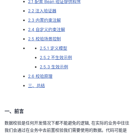
2.1 配置 Bean 验证提供程序
我
注
的
开
2.2 注入验证器
2.3 内置约束注解
的
Programs
发
2.4 自定义约束注解
支
者
2.5 校验场景控制
2.5.1 定义模型
持
学
2.5.2 不生效示例
我
堂
2.5.3 生效示例
2.6 校验原理
的
我
我
三、总结
技
的
的
我
术
云
课
的
我
一、前言
数据校验是任何开发情况下都不能避免的逻辑, 在实际的业务中往往
支
声
程
认
的
我
我们会通过在业务中去前置校验我们需要使用的数据。代码可能是