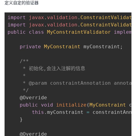
定义自定的验证器
import
javax
.
validation
.
ConstraintValidato
import
javax
.
validation
.
ConstraintValidato
public
class
MyConstraintValidator
impleme
private
MyConstraint
 myConstraint
;
/**

     * 初始化,会注入注解的信息

     *

     * @param constraintAnnotation annotat
     */
@Override
public
void
initialize
(
MyConstraint
 co
this
.
myConstraint 
=
 constraintAnno
}
@Override