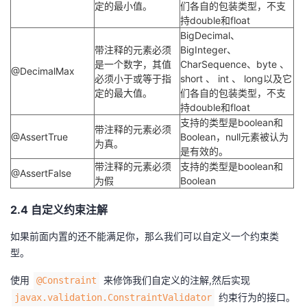
定的最小值。
们各自的包装类型，不支
持double和float
BigDecimal、
带注释的元素必须
BigInteger、
是一个数字，其值
CharSequence、byte 、
@DecimalMax
必须小于或等于指
short 、 int 、 long以及它
定的最大值。
们各自的包装类型，不支
持double和float
支持的类型是boolean和
带注释的元素必须
@AssertTrue
Boolean，null元素被认为
为真。
是有效的。
带注释的元素必须
支持的类型是boolean和
@AssertFalse
为假
Boolean
2.4 自定义约束注解
如果前面内置的还不能满足你，那么我们可以自定义一个约束类
型。
使用
来修饰我们自定义的注解,然后实现
@Constraint
约束行为的接口。
javax.validation.ConstraintValidator