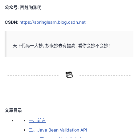
公众号
: 西魏陶渊明
者
CSDN
:
https://springlearn.blog.csdn.net
我
的
我
天下代码一大抄, 抄来抄去有提高, 看你会抄不会抄！
博
的
我
客
论
的
我
坛
圈
的
我
子
直
的
我
文章目录
我
播
活
的
一、前言
我
动
关
的
二、Java Bean Validation API