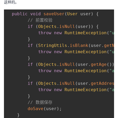
这样的。
持
建
证
实
的
public
void
saveUser
(
User
 user
)
{
议
验
收
// 前置校验
if
(
Objects
.
isNull
(
user
)
)
{
藏
throw
new
RuntimeException
(
"u
}
if
(
StringUtils
.
isBlank
(
user
.
getNa
throw
new
RuntimeException
(
"u
}
if
(
Objects
.
isNull
(
user
.
getAge
(
)
)
throw
new
RuntimeException
(
"a
}
if
(
Objects
.
isNull
(
user
.
getAddress
throw
new
RuntimeException
(
"a
}
// 数据保存
doSave
(
user
)
;
}