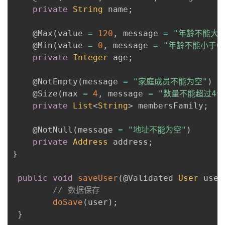
private
String
 name
;
@Max
(
value 
=
120
,
 message 
=
"年龄不能大于
@Min
(
value 
=
0
,
 message 
=
"年龄不能小于0
private
Integer
 age
;
@NotEmpty
(
message 
=
"家庭成员不能为空"
)
@Size
(
max 
=
4
,
 message 
=
"数量不能超过4个
private
List
<
String
>
 membersFamily
;
@NotNull
(
message 
=
"地址不能为空"
)
private
Address
 address
;
}
public
void
saveUser
(
@Validated
User
 user
// 数据保存
doSave
(
user
)
;
}