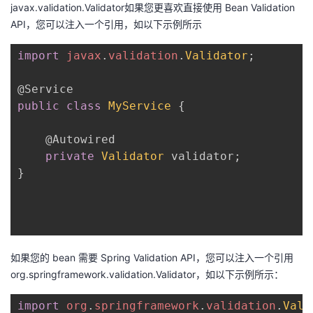
javax.validation.Validator如果您更喜欢直接使用 Bean Validation
API，您可以注入一个引用，如以下示例所示
import
javax
.
validation
.
Validator
;
@Service
public
class
MyService
{
@Autowired
private
Validator
 validator
;
}
如果您的 bean 需要 Spring Validation API，您可以注入一个引用
org.springframework.validation.Validator，如以下示例所示：
import
org
.
springframework
.
validation
.
Vali