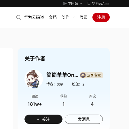
中国站
华为云App
华为云码道
文档
创作
登录
注册
关于作者
简简单单Onlinezuozuo
博客：
669
粉丝：
2
阅读
获赞
评论
181w+
1
4
+ 关注
发消息